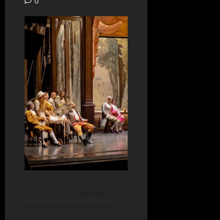
0
Con sus más de 300 teatros,
Buenos Aires le hace honor al
título de “principal plaza