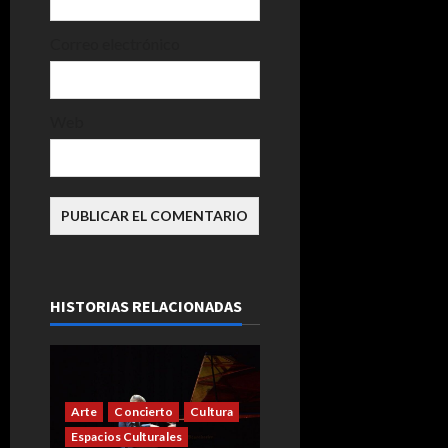
d
Correo electrónico
a
s
Web
HISTORIAS RELACIONADAS
Arte
Concierto
Cultura
Espacios Culturales