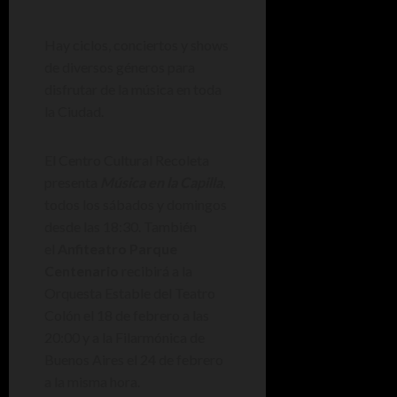
Hay ciclos, conciertos y shows
de diversos géneros para
disfrutar de la música en toda
la Ciudad.
El Centro Cultural Recoleta
presenta
Música en la Capilla
,
todos los sábados y domingos
desde las 18:30. También
el
Anfiteatro Parque
Centenario
recibirá a la
Orquesta Estable del Teatro
Colón el 18 de febrero a las
20:00 y a la Filarmónica de
Buenos Aires el 24 de febrero
a la misma hora.