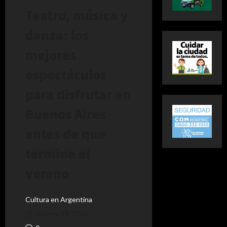
Teatro, música y
danza: los
mejores
espectáculos
para disfrutar en
Buenos Aires
antes de que
termine el
verano
Cultura en Argentina
febrero 19, 2024