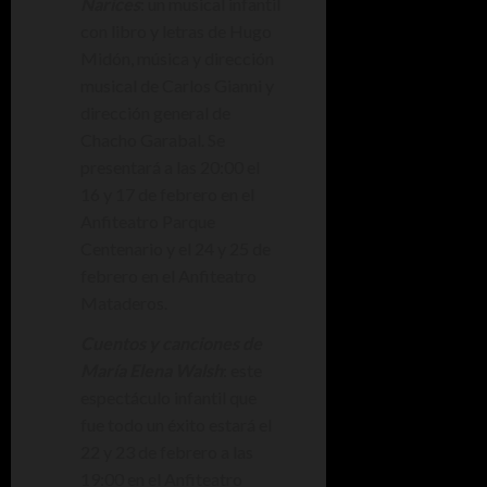
Narices
: un musical infantil
con libro y letras de Hugo
Midón, música y dirección
musical de Carlos Gianni y
dirección general de
Chacho Garabal. Se
presentará a las 20:00 el
16 y 17 de febrero en el
Anfiteatro Parque
Centenario y el 24 y 25 de
febrero en el Anfiteatro
Mataderos.
Cuentos y canciones de
María Elena Walsh
: este
espectáculo infantil que
fue todo un éxito estará el
22 y 23 de febrero a las
19:00 en el Anfiteatro