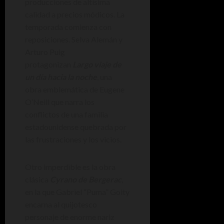
producciones de altísima
calidad a precios módicos. La
temporada comienza con
reposiciones. Selva Alemán y
Arturo Puig
protagonizan
Largo viaje de
un día hacia la noche
, una
obra emblemática de Eugene
O’Neill que narra los
conflictos de una familia
estadounidense quebrada por
las frustraciones y los vicios.
Otro imperdible es la obra
clásica
Cyrano de Bergerac
,
en la que Gabriel “Puma” Goity
encarna al quijotesco
personaje de enorme nariz