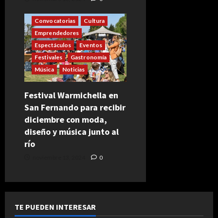
Convocatorias
Cultura
Emprendedores
Espectáculos
Eventos
Festivales
Gastronomía
Música
Noticias
Festival Warmichella en
San Fernando para recibir
diciembre con moda,
diseño y música junto al
río
noviembre 13, 2024
0
TE PUEDEN INTERESAR