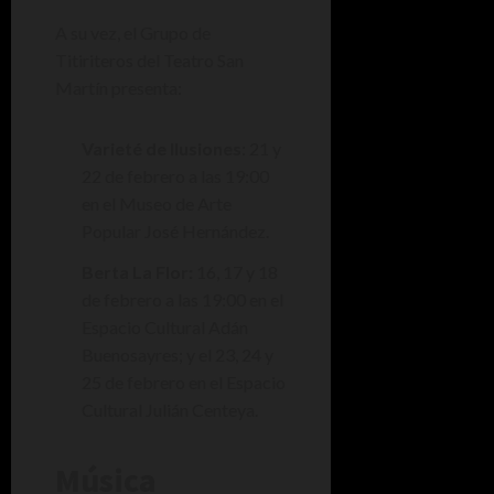
A su vez, el Grupo de
Titiriteros del Teatro San
Martín presenta:
Varieté de Ilusiones
: 21 y
22 de febrero a las 19:00
en el Museo de Arte
Popular José Hernández.
Berta La Flor:
16, 17 y 18
de febrero a las 19:00 en el
Espacio Cultural Adán
Buenosayres; y el 23, 24 y
25 de febrero en el Espacio
Cultural Julián Centeya.
Música