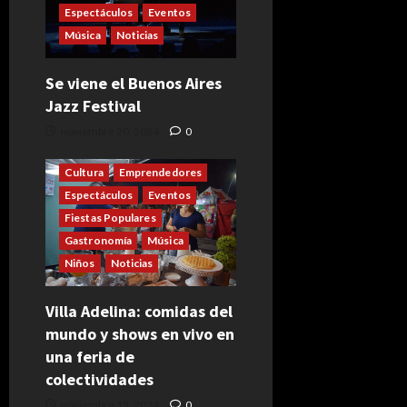
Espectáculos
Eventos
Música
Noticias
Se viene el Buenos Aires
Jazz Festival
noviembre 20, 2024
0
Cultura
Emprendedores
Espectáculos
Eventos
Fiestas Populares
Gastronomía
Música
Niños
Noticias
Villa Adelina: comidas del
mundo y shows en vivo en
una feria de
colectividades
noviembre 15, 2024
0