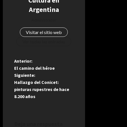
Cultura en
Argentina
Administrator
Visitar el sitio web
Ver todas las entradas
N
Anterior:
El camino del héroe
a
Siguiente:
Hallazgo del Conicet:
v
pinturas rupestres de hace
e
8.200 años
g
a
Deja una respuesta