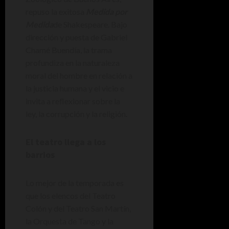
repuso la exitosa
Medida por
Medida
de Shakespeare. Bajo
dirección y puesta de Gabriel
Chamé Buendía, la trama
profundiza en la naturaleza
moral del hombre en relación a
la justicia humana y el vicio e
invita a reflexionar sobre la
ley, la corrupción y la religión.
El teatro llega a los
barrios
Lo mejor de la temporada es
que los elencos del Teatro
Colón y del Teatro San Martín,
la Orquesta de Tango y la