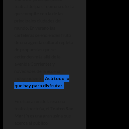
teatral del país” con una oferta
que compite con la de las
principales ciudades del
mundo. En verano las
carteleras se encienden fruto
de una agenda cultural repleta
de propuestas que se
extienden más allá de la
avenida Corrientes y
novedades de la escena
independiente.
Acá todo lo
que hay para disfrutar.
En el corazón de la escena
teatral porteña, el
Teatro San
Martín
es una gran usina que
acerca al público