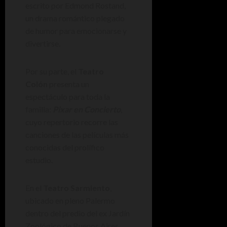
escrito por Edmond Rostand,
un drama romántico plegado
de humor para emocionarse y
divertirse.
Por su parte, el
Teatro
Colón
presenta un
espectáculo para toda la
familia:
Pixar en Concierto
,
cuyo repertorio recorre las
canciones de las películas más
conocidas del prolífico
estudio.
En el
Teatro Sarmiento
,
ubicado en pleno Palermo
dentro del predio del ex Jardín
Zoológico de Buenos Aires,