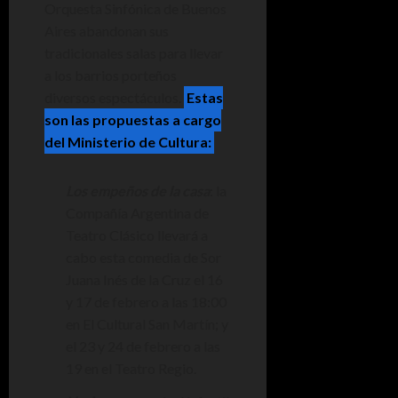
Orquesta Sinfónica de Buenos
Aires abandonan sus
tradicionales salas para llevar
a los barrios porteños
diversos espectáculos.
Estas
son las propuestas a cargo
del Ministerio de Cultura:
Los empeños de la casa
: la
Compañía Argentina de
Teatro Clásico llevará a
cabo esta comedia de Sor
Juana Inés de la Cruz el 16
y 17 de febrero a las 18:00
en El Cultural San Martín; y
el 23 y 24 de febrero a las
19 en el Teatro Regio.