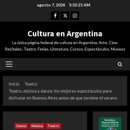
Saltar
agosto 7, 2026
3:32:22 AM
al
Facebook
Twitter
Instagram
contenido
Cultura en Argentina
La única página federal de cultura en Argentina. Arte. Cine.
Recitales. Teatro. Ferias. Literatura. Cursos. Espectáculos. Museos
Menú
principal
Inicio
Teatro
Teatro, música y danza: los mejores espectáculos para
disfrutar en Buenos Aires antes de que termine el verano
Danza
Música
Teatro