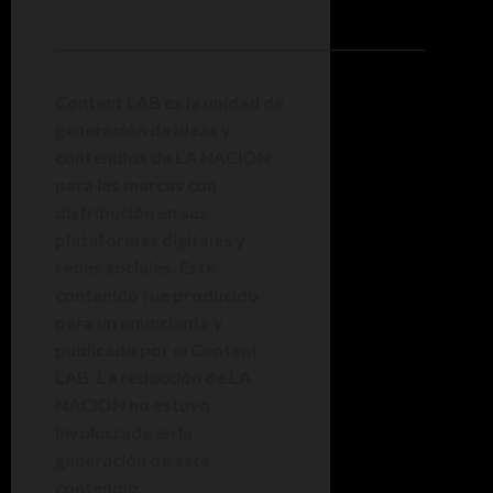
________________________________________________________
Content LAB es la unidad de
generación de ideas y
contenidos de LA NACION
para las marcas con
distribución en sus
plataformas digitales y
redes sociales. Este
contenido fue producido
para un anunciante y
publicado por el Content
LAB. La redacción de LA
NACION no estuvo
involucrada en la
generación de este
contenido.