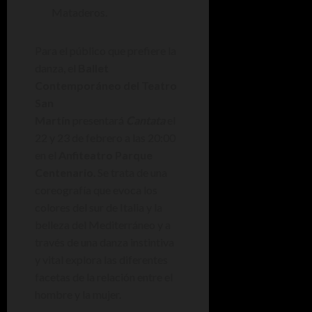
Mataderos.
Para el público que prefiere la
danza, el
Ballet
Contemporáneo del Teatro
San
Martín
presentará
Cantata
el
22 y 23 de febrero a las 20:00
en el
Anfiteatro Parque
Centenario
. Se trata de una
coreografía que evoca los
colores del sur de Italia y la
belleza del Mediterráneo y a
través de una danza instintiva
y vital explora las diferentes
facetas de la relación entre el
hombre y la mujer.