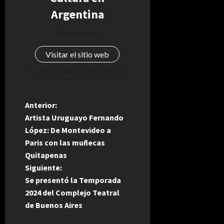
Argentina
Administrator
Visitar el sitio web
Ver todas las entradas
N
Anterior:
Artista Uruguayo Fernando
a
López: De Montevideo a
Paris con las muñecas
v
Quitapenas
e
Siguiente:
Se presentó la Temporada
g
2024 del Complejo Teatral
de Buenos Aires
a