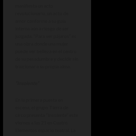
manifiesta un acto
revolucionario, un acto de
amor conforme a su guía
interna aún a riesgo de ser
juzgada. “Para ver pájaros” es
una obra donde una mujer
puede ver belleza en el centro
de su pesadumbre y decidir sin
traicionar a su propia alma.
“Insolente”
En la primera puesta en
escena, el grupo Tierra de
circo presenta “Insolente” este
viernes a las 21 en Cuatro
Elementos espacio teatral. La