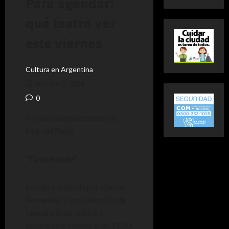
Para agendar:
qué teatro ver
este viernes
Cultura en Argentina
febrero 2, 2024
0
En salas independientes de
Mar del Plata
“Tangueando”
Escrita y actuada por Camila
Fernandez y con dirección de
Leandro Bres, subirá a
escena este viernes a las 21,30