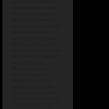
puesta recorre mediante la
acrobacia en tela y trapecio
diferentes personajes de la
historia que resaltaron por su
insolencia y rebeldía, dejando
una huella. La obra está
compuesta por alumnas del
taller que se lleva a cabo de
manera regular durante el año,
más bailarinas invitadas de la
academia Apsaras
Bollywood. Participan
Magdalena Berenguer,
Paloma Busto, Victoria
Domber, Lorea Errezarrel,
Silvina Giles, Valeria Pensel,
Florencia Polizzi, Sol Rapetti,
Ezequiel Sanchez, Celina