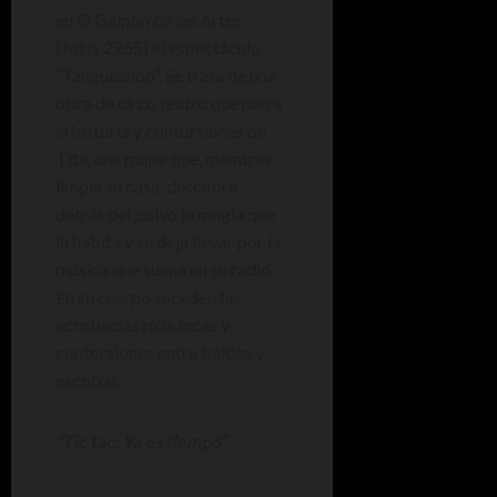
en El Galpón de las Artes
(Jujuy 2755) el espectáculo
“Tangueando”. Se trata de una
obra de circo teatro que narra
la historia y contorsiones de
Tita, una mujer que, mientras
limpia su casa, descubre
detrás del polvo la magia que
la habita y se deja llevar por la
música que suena en su radio.
En su cuerpo suceden las
acrobacias más locas y
contorsiones entre baldes y
escobas.
“Tic tac. Ya es tiempo”