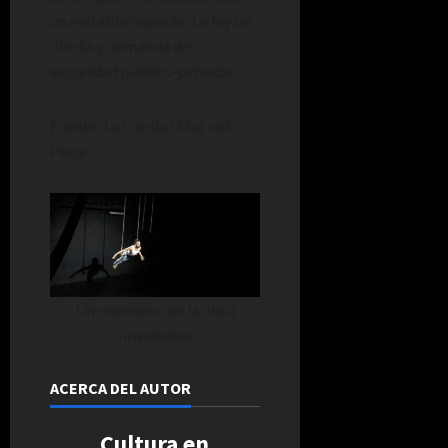
un rentable negocio: La ley de
oferta y demanda de
seguridad público-privada.
Fuente: La Capital Mar del
Plata
Un momento de la obra
«Insolente»
ACERCA DEL AUTOR
Cultura en