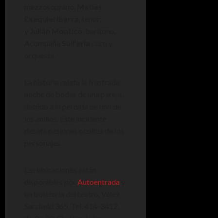
mezzosoprano,
Matías
Exequiel Ibarra
, tenor;
y
Julián Montico
, barítono.
Acompaña
Sull’aria
coro y
orquesta.
La historia relata la frustrada
noche de bodas de una pareja,
debido a la pérdida de uno de
los anillos. Este incidente
desata pasiones ocultas de los
personajes.
Las ubicaciones están
disponibles por
Autoentrada
y
en boletería del teatro, Vélez
Sarsfield 365, Tel. 414-3412,