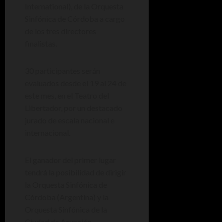
International), de la Orquesta
Sinfónica de Córdoba a cargo
de los tres directores
finalistas.
30 participantes serán
evaluados desde el 19 al 24 de
este mes, en el Teatro del
Libertador, por un destacado
jurado de escala nacional e
internacional.
El ganador del primer lugar
tendrá la posibilidad de dirigir
la Orquesta Sinfónica de
Córdoba (Argentina) y la
Orquesta Sinfónica de la
Ciudad de Asunción