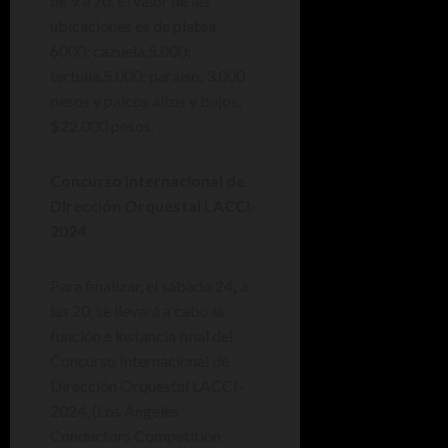
de 9 a 20. El valor de las
ubicaciones es de platea,
6000; cazuela,5.000;
tertulia,5.000; paraíso, 3.000
pesos y palcos altos y bajos,
$22.000 pesos.
Concurso Internacional de
Dirección Orquestal LACCI-
2024
Para finalizar, el sábado
24
,
a
las 20, se llevará a cabo la
función e instancia final del
Concurso Internacional de
Dirección Orquestal LACCI-
2024, (Los Ángeles
Conductors Competition