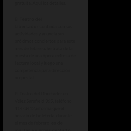
gratuita. Aquí los detalles.
El
Teatro del
Libertador
continúa con sus
actividades y anuncia sus
próximos conciertos para este
mes de febrero. Se trata de la
puesta de una ópera exitosa de
factura local y luego una
competencia para dirección
orquestal.
El Teatro del Libertador en
Vélez Sarsfield 365, teléfono
414-3412,informa que el
horario de boletería, durante
el mes de febrero,
es de
martes a viernes de 9 a 16