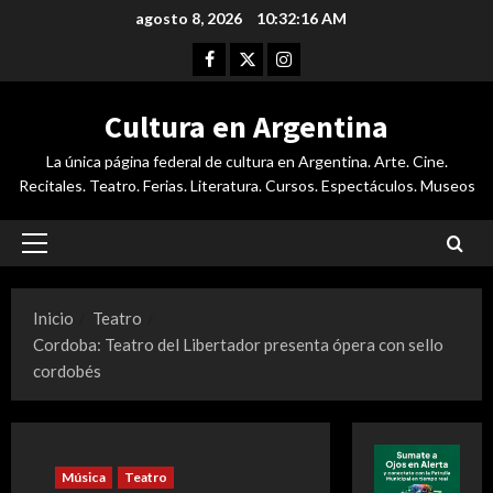
Saltar
agosto 8, 2026
10:32:17 AM
al
Facebook
Twitter
Instagram
contenido
Cultura en Argentina
La única página federal de cultura en Argentina. Arte. Cine.
Recitales. Teatro. Ferias. Literatura. Cursos. Espectáculos. Museos
Menú
principal
Inicio
Teatro
Cordoba: Teatro del Libertador presenta ópera con sello
cordobés
Música
Teatro