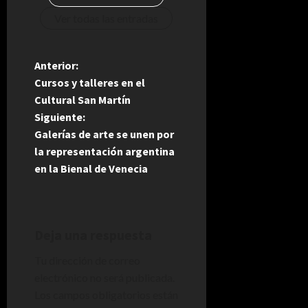
Ver todas las entradas
N
Anterior:
Cursos y talleres en el
a
Cultural San Martín
Siguiente:
v
Galerías de arte se unen por
e
la representación argentina
en la Bienal de Venecia
g
a
Deja una respuesta
c
Tu dirección de correo
i
electrónico no será publicada.
Los campos obligatorios están
ó