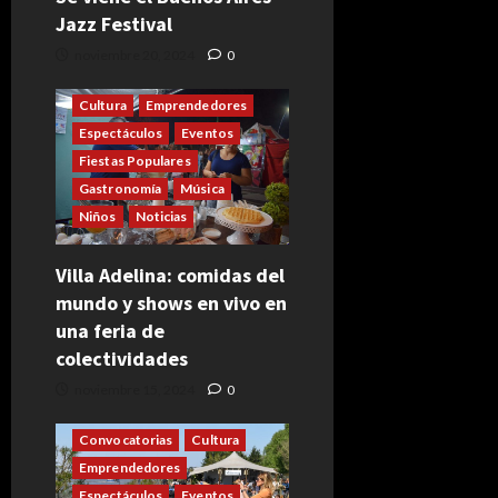
Jazz Festival
noviembre 20, 2024
0
Cultura
Emprendedores
Espectáculos
Eventos
Fiestas Populares
Gastronomía
Música
Niños
Noticias
Villa Adelina: comidas del
mundo y shows en vivo en
una feria de
colectividades
noviembre 15, 2024
0
Convocatorias
Cultura
Emprendedores
Espectáculos
Eventos