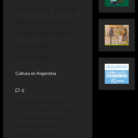
Cordoba: Teatro
del Libertador
presenta ópera
con sello
cordobés
Cultura en Argentina
febrero 12, 2024
0
El próximo fin de semana
repone «El anillo de la boda».
Posteriormente habrá un
certamen de dirección
orquestal con entrada