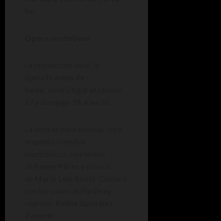
hs.
Opera cordobesa
La producción local, la
ópera
El anillo de
boda,
tendrá lugar el sábado
17 y domingo 18, a las 20.
La obra es para solistas, coro,
orquesta y medios
electrónicos, con textos
de
Fanny Pérez
y música
de
Mario Luis Rossi
. Contará
con las voces de
Pía Gray
,
soprano;
Emilia González
Zanotti
,