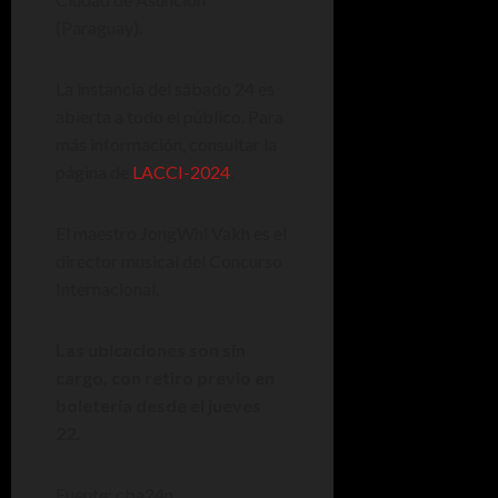
(Paraguay).
La instancia del sábado 24 es
abierta a todo el público. Para
más información, consultar la
página de
LACCI-2024
.
El maestro JongWhi Vakh es el
director musical del Concurso
Internacional.
Las ubicaciones son sin
cargo, con retiro previo en
boletería desde el jueves
22.
Fuente: cba24n