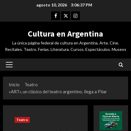
Saltar
agosto 10, 2026
3:06:38 PM
al
Facebook
Twitter
Instagram
contenido
Cultura en Argentina
La única página federal de cultura en Argentina. Arte. Cine.
Recitales. Teatro. Ferias. Literatura. Cursos. Espectáculos. Museos
Menú
principal
Inicio
Teatro
«ART», un clásico del teatro argentino, llega a Pilar
Teatro