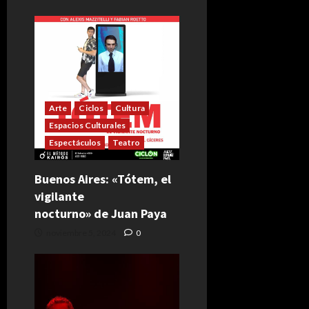
Arte
Ciclos
Cultura
Espacios Culturales
Espectáculos
Teatro
Buenos Aires: «Tótem, el
vigilante
nocturno» de Juan Paya
noviembre 5, 2024
0