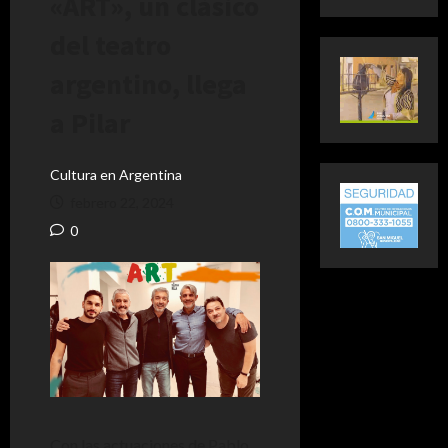
«ART», un clásico
del teatro
argentino, llega
a Pilar
Cultura en Argentina
febrero 22, 2024
0
Con las actuaciones de Pablo