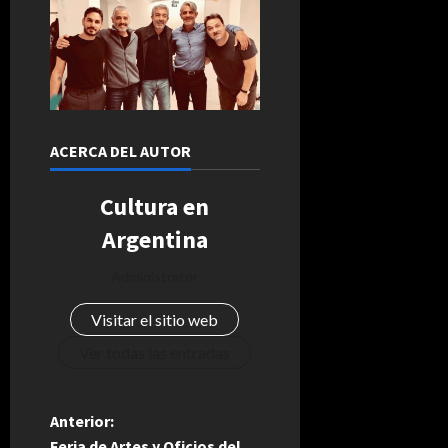
ACERCA DEL AUTOR
Cultura en
Argentina
Administrator
Visitar el sitio web
Ver todas las entradas
N
Anterior:
Feria de Artes y Oficios del