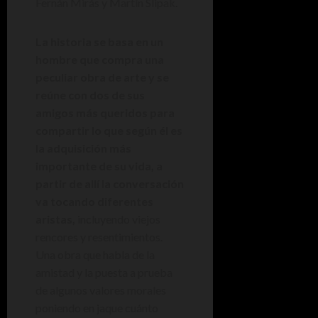
Fernán Mirás y Martín Slipak.
La historia se basa en un
hombre que compra una
peculiar obra de arte y se
reúne con dos de sus
amigos más queridos para
compartir lo que según él es
la adquisición más
importante de su vida, a
partir de allí la conversación
va tocando diferentes
aristas,
incluyendo viejos
rencores y resentimientos.
Una obra que habla de la
amistad y la puesta a prueba
de algunos valores morales
poniendo en jaque cuánto