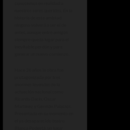
conocemos en realidad a
nuestros seres queridos. En la
historia de esta amistad
ninguno volverá a ser el de
antes, aunque entre amigos
siempre queda lugar para el
inevitable perdón y para
generar un nuevo comienzo.
Hace 26 años la obra fue
protagonizada por tres
enormes leyendas de la
actuación nacional como
Ricardo Darín, Oscar
Martínez y Germán Palacios.
Presentada en su momento en
el ya desaparecido teatro
Blanca Podestá, un lugar