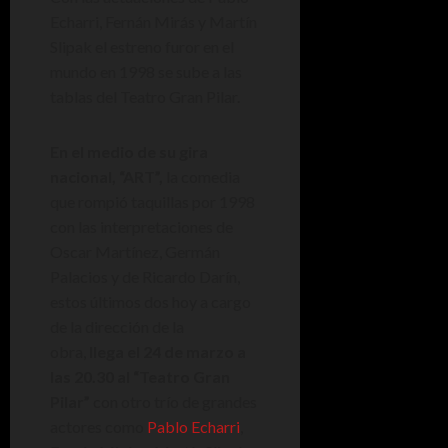
Echarri, Fernán Mirás y Martín
Slipak el estreno furor en el
mundo en 1998 se sube a las
tablas del Teatro Gran Pilar.
En el medio de su gira
nacional, “ART”,
la comedia
que rompió taquillas por 1998
con las interpretaciones de
Oscar Martínez, Germán
Palacios y de Ricardo Darín,
estos últimos dos hoy a cargo
de la dirección de la
obra,
llega el 24 de marzo a
las 20.30 al “Teatro Gran
Pilar”
con otro trío de grandes
actores como
Pablo Echarri
,