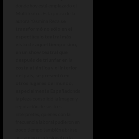
donde hoy está emplazado el
Multiteatro. Esta pieza de la
autora Yasmina Reza
se
transformó no sólo en el
espectáculo teatral más
visto de aquel tiempo sino,
en un show teatral que
después de triunfar en la
costa atlántica y el interior
del país, se presentó en
otros lugares del mundo,
especialmente España
donde
la pieza consolidó la imagen y
reputación de sus tres
intérpretes, quienes con la
frecuencia laboral pudieron en
poco tiempo también abrirse
un camino profesional en la