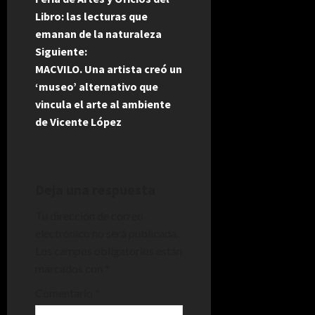
a
Libro: las lecturas que
emanan de la naturaleza
v
Siguiente:
e
MACVILO. Una artista creó un
‘museo’ alternativo que
g
vincula el arte al ambiente
de Vicente López
a
c
i
Deja una respuesta
Tu dirección de correo
ó
electrónico no será publicada.
n
Los campos obligatorios están
marcados con
*
d
Comentario
*
e