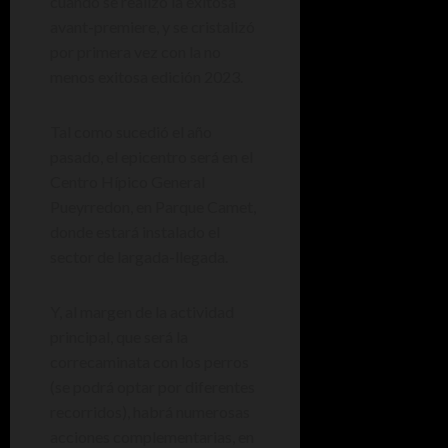
cuando se realizó la exitosa
avant-premiere, y se cristalizó
por primera vez con la no
menos exitosa edición 2023.
Tal como sucedió el año
pasado, el epicentro será en el
Centro Hípico General
Pueyrredon, en Parque Camet,
donde estará instalado el
sector de largada-llegada.
Y, al margen de la actividad
principal, que será la
correcaminata con los perros
(se podrá optar por diferentes
recorridos), habrá numerosas
acciones complementarias, en