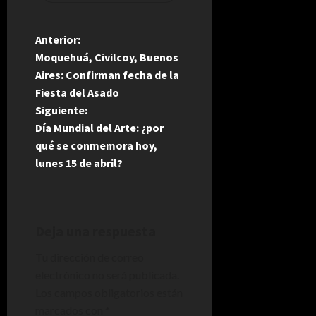
N
Anterior:
Moquehuá, Civilcoy, Buenos
a
Aires: Confirman fecha de la
Fiesta del Asado
v
Siguiente:
e
Día Mundial del Arte: ¿por
qué se conmemora hoy,
g
lunes 15 de abril?
a
c
Deja una respuesta
i
Tu dirección de correo
electrónico no será publicada.
ó
Los campos obligatorios están
n
marcados con
*