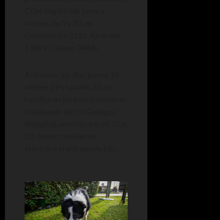
CEM English (de lunes a
viernes, de 9 a 20, en
Constitución 5111, Alvarado
1346 y Falucho 3444).
Asimismo, los días jueves 18,
viernes 19 y sábado 20, se
habilitarán las inscripciones en
el subsuelo de Los Gallegos
Shopping, en el horario de 10 a
20, donde también se
efectuará la entrega de kits.