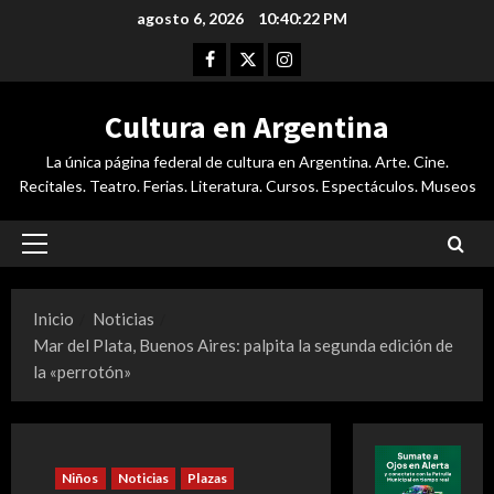
Saltar
agosto 6, 2026
10:40:23 PM
al
Facebook
Twitter
Instagram
contenido
Cultura en Argentina
La única página federal de cultura en Argentina. Arte. Cine.
Recitales. Teatro. Ferias. Literatura. Cursos. Espectáculos. Museos
Menú
principal
Inicio
Noticias
Mar del Plata, Buenos Aires: palpita la segunda edición de
la «perrotón»
Niños
Noticias
Plazas