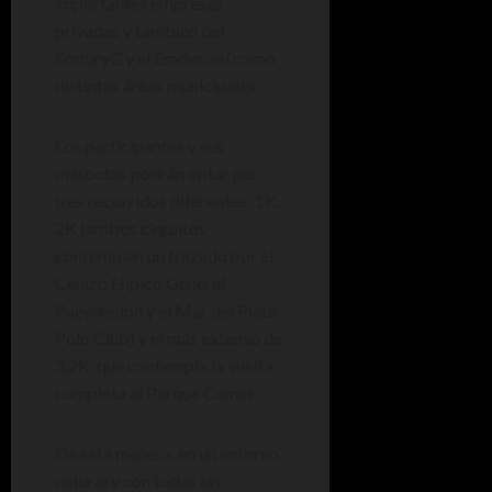
importantes empresas
privadas y también del
EmturyC y el Emder, así como
distintas áreas municipales.
Los participantes y sus
mascotas podrán optar por
tres recorridos diferentes: 1K,
2K (ambos circuitos
contemplan un trazado por el
Centro Hípico General
Pueyrredon y el Mar del Plata
Polo Club) y el más extenso de
3,2K, que contempla la vuelta
completa al Parque Camet.
De esta manera, en un entorno
natural y con todas las