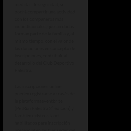
medidas de seguridad, se
podrá compartir una actividad
con los compañeros más
incondicionales, que sin dudas
forman parte de la familia y, al
mismo tiempo, con el valor de
las donaciones en concepto de
inscripciones, contribuir al
desarrollo del Club Deportivo
Palestra.
Las inscripciones online
pueden registrarse a través de
la plataformaeventbrite
(PetRun Palestra 2ª edición) y
también existen stands
habilitados para inscripción
presencial en las tres sedes del