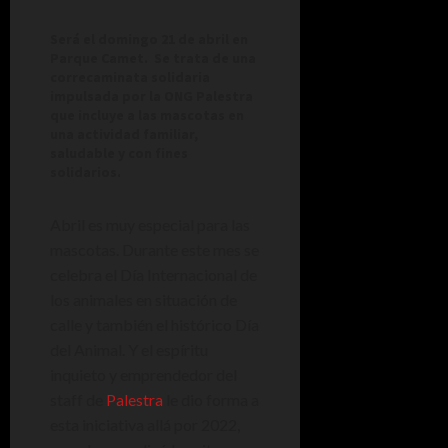
Será el domingo 21 de abril en
Parque Camet. Se trata de una
correcaminata solidaria
impulsada por la ONG Palestra
que incluye a las mascotas en
una actividad familiar,
saludable y con fines
solidarios.
Abril es muy especial para las
mascotas. Durante este mes se
celebra el Día Internacional de
los animales en situación de
calle y también el histórico Día
del Animal. Y el espíritu
inquieto y emprendedor del
staff de
Palestra
le dio forma a
esta iniciativa allá por 2022,