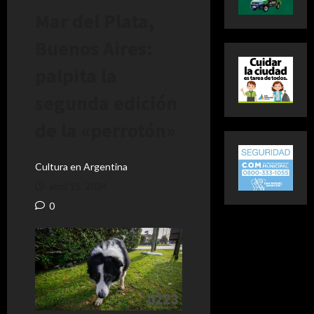
Mar del Plata,
Buenos Aires:
palpita la
segunda edición
de la «perrotón»
Cultura en Argentina
abril 15, 2024
0