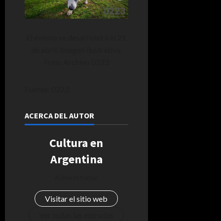
El evento se desarrolalrá el 21
de abril. Imagen ilustrativa.
Foto: Archivo 0223
Fuente: 0223
ACERCA DEL AUTOR
Cultura en
Argentina
Administrator
Visitar el sitio web
Ver todas las entradas