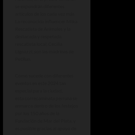
se expondrán diferentes
artículos de los cada vez más
La reconocida influencer Mika
Rescatista de Animales y la
destacada y respetada
rescatista local, Cecilia
Lignazzi, son las madrinas de
PetRun.
Como sucede con diferentes
eventos en este 2024 tan
especial para la ciudad,
esta correcaminata perruna se
enmarca dentro de los festejos
por los 150 años de la
Fundación de Mar del Plata, y
es posible gracias al apoyo de