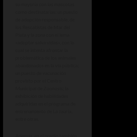
su mayoría con las mascotas
como destinatarias: un puesto
de adopción responsable, de
los Rescatistas de Mar del
Plata y la zona con el lema
«adoptar salva vidas», con lo
cual se intenta afrontar la
problemática de los animales
abandonados en la vía pública;
un puesto de vacunación
provisto por el Centro
Municipal de Zoonosis; la
exhibición de habilidades
adquiridas en el programa de
entrenamiento de La Jauría,
entre otras.
Además, en el predio también