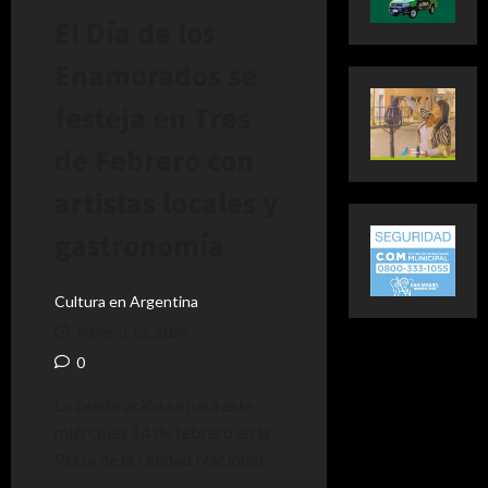
El Día de los
Enamorados se
festeja en Tres
de Febrero con
artistas locales y
gastronomía
Cultura en Argentina
febrero 13, 2024
0
La celebración se hará este
miércoles 14 de febrero en la
Plaza de la Unidad Nacional.