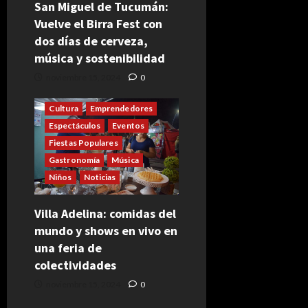
San Miguel de Tucumán:
Vuelve el Birra Fest con
dos días de cerveza,
música y sostenibilidad
noviembre 15, 2024
0
Cultura
Emprendedores
Espectáculos
Eventos
Fiestas Populares
Gastronomía
Música
Niños
Noticias
Villa Adelina: comidas del
mundo y shows en vivo en
una feria de
colectividades
noviembre 15, 2024
0