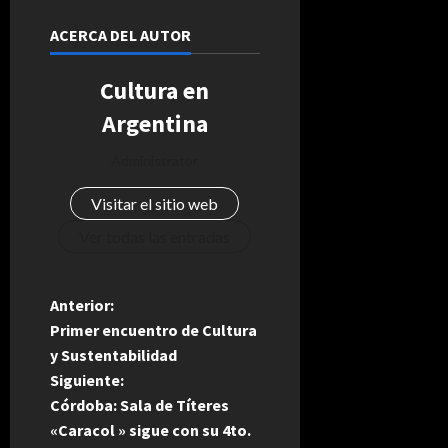
ACERCA DEL AUTOR
Cultura en
Argentina
Administrator
Visitar el sitio web
Ver todas las entradas
N
Anterior:
Primer encuentro de Cultura
a
y Sustentabilidad
Siguiente:
v
Córdoba: Sala de Títeres
e
«Caracol » sigue con su 4to.