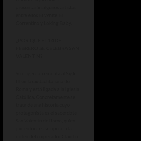
presentarán algunos artistas,
entre ellos El White, El
Correntino y Loking Baby.
¿POR QUÉ EL 14 DE
FEBRERO SE CELEBRA SAN
VALENTÍN?
Su origen se remonta al Siglo
III en la ciudad italiana de
Roma y está ligada a la Iglesia
Católica. Concretamente se
trata de una historia cuyo
protagonista es el sacerdote
San Valentín de Roma, quien
por entonces se opuso a la
orden del emperador Claudio