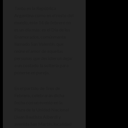
Tanto en la República
Argentina como en el resto del
mundo, este 14 de febrero no
es un día más: es el Día de los
Enamorados, comúnmente
llamado San Valentín, que
reúne el amor de aquellas
personas que decidieron dejar
a un costado la soltería para
ponerse en pareja.
En el partido de Tres de
Febrero, celebrarán dicha
fecha con un evento en la
Plaza de la Unidad Nacional
(Juan Bautista Alberdi y
avenida San Martín, localidad