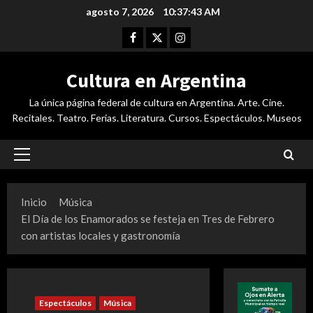
Saltar
agosto 7, 2026
10:37:44 AM
al
Facebook
Twitter
Instagram
contenido
Cultura en Argentina
La única página federal de cultura en Argentina. Arte. Cine.
Recitales. Teatro. Ferias. Literatura. Cursos. Espectáculos. Museos
Menú
principal
Inicio
Música
El Día de los Enamorados se festeja en Tres de Febrero
con artistas locales y gastronomía
Espectáculos
Música