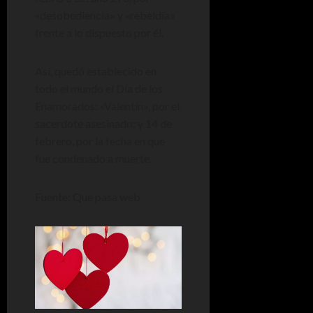
«desobediencia» y «rebeldía»
frente a lo dispuesto por él.
Así, quedó establecido en
todo el mundo el Día de los
Enamorados: «Valentín», por el
sacerdote asesinado; y 14 de
febrero, por la fecha en que
fue condenado a muerte.
Fuente: Que pasa web