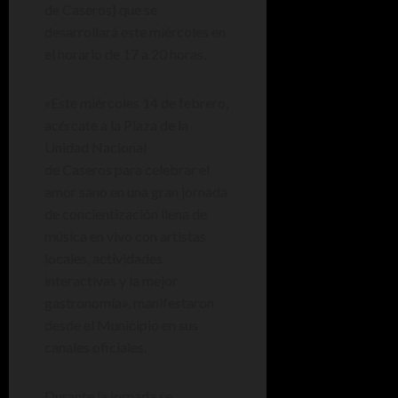
de Caseros) que se
desarrollará este miércoles en
el horario de 17 a 20 horas.
«Este miércoles 14 de febrero,
acércate a la Plaza de la
Unidad Nacional
de Caseros para celebrar el
amor sano en una gran jornada
de concientización llena de
música en vivo con artistas
locales, actividades
interactivas y la mejor
gastronomía», manifestaron
desde el Municipio en sus
canales oficiales.
Durante la jornada se