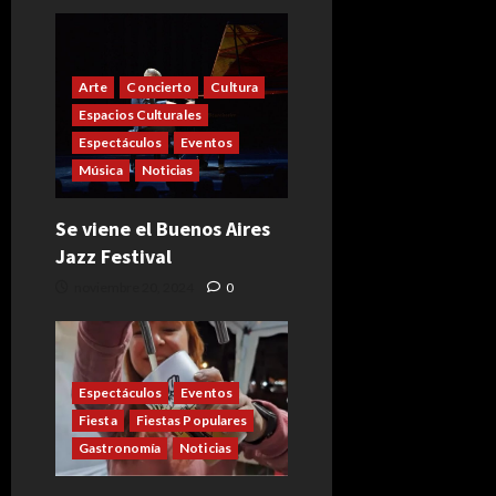
Arte
Concierto
Cultura
Espacios Culturales
Espectáculos
Eventos
Música
Noticias
Se viene el Buenos Aires
Jazz Festival
noviembre 20, 2024
0
Espectáculos
Eventos
Fiesta
Fiestas Populares
Gastronomía
Noticias