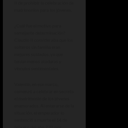
II de prohibir la celebración de
matrimonios para los jóvenes.
¿Cuál fue el motivo para
semejante determinación?
Claudio II consideraba que los
solteros sin familia eran
mejores soldados, ya que
tenían menos ataduras y
vínculos sentimentales.
Valentín, en ese marco,
comenzó a celebrar en secreto
el matrimonio de los jóvenes
enamorados. Al enterarse de la
situación, el emperador lo
sentenció a muerte el 14 de
febrero del año 270, por