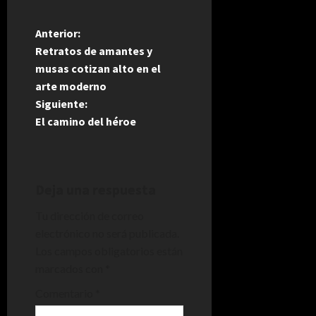
N
Anterior:
Retratos de amantes y
a
musas cotizan alto en el
arte moderno
v
Siguiente:
e
El camino del héroe
g
a
Deja una respuesta
c
Tu dirección de correo
electrónico no será publicada.
i
Los campos obligatorios están
marcados con
*
ó
Comentario
*
n