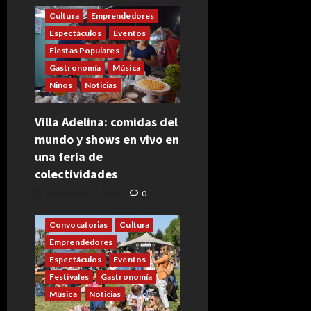
Cultura
Emprendedores
Espectáculos
Eventos
Fiestas Populares
Gastronomía
Música
Niños
Noticias
Villa Adelina: comidas del
mundo y shows en vivo en
una feria de
colectividades
noviembre 15, 2024
0
Convocatorias
Cultura
Emprendedores
Espectáculos
Eventos
Festivales
Gastronomía
Música
Noticias