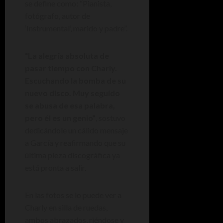
se define como: “Pianista,
fotógrafo, autor de
‘Instrumental’, marido y padre”.
“La alegría absoluta de
pasar tiempo con Charly.
Escuchando la bomba de su
nuevo disco. Muy seguido
se abusa de esa palabra,
pero él es un genio”
, sostuvo
dedicándole un cálido mensaje
a García y reafirmando que su
última pieza discográfica ya
está pronta a salir.
En las fotos se lo puede ver a
Charly en silla de ruedas,
ambos abrazados, riéndose y