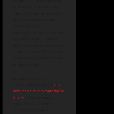
disqueras, no se duerman
que este disco tiene que
salir ya. Órdenes del jefe…
ojalá pronto lo puedan
disfrutar”
, sumó
entusiasmado por el inminente
lanzamiento que, si bien el
álbum se ha hecho esperar, se
espera que este 2024 sea con
el regreso oficial del artista a
la música local.
En charla exclusiva
con
Teleshow
, Palazzo
dio
detalles del nuevo material de
Charly
: “Fue una reunión
completamente azarosa. La
foto es porque habían