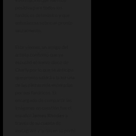
positiva para todos los
fanáticos del músico y que
entusiasma sobre un pronto
lanzamiento.
Este viernes, un amigo del
artista confirmó que ya
escuchó el nuevo disco de
Charly por lo que se anticipa
que pronto saldrá a la luz una
de las piezas más esperadas
por sus fanáticos. El
encargado de compartir las
imágenes en cuestión fue el
español
James Rhodes
a
través de su cuenta de
Instagram y quien en su perfil