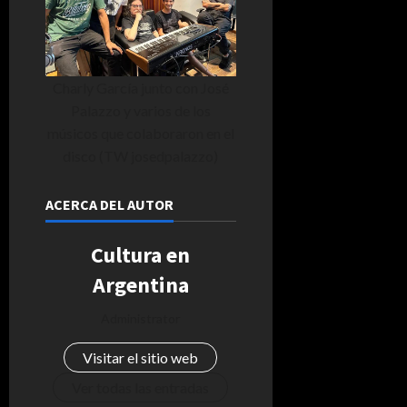
Charly García junto con José
Palazzo y varios de los
músicos que colaboraron en el
disco (TW josedpalazzo)
ACERCA DEL AUTOR
Cultura en
Argentina
Administrator
Visitar el sitio web
Ver todas las entradas