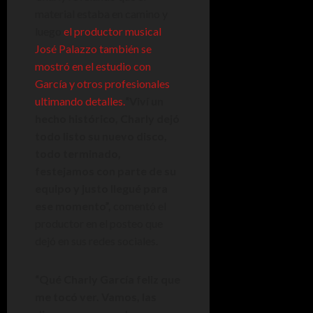
material estaba en camino y
luego
el productor musical
José Palazzo también se
mostró en el estudio con
García y otros profesionales
ultimando detalles.
“Viví un
hecho histórico, Charly dejó
todo listo su nuevo disco,
todo terminado,
festejamos con parte de su
equipo y justo llegué para
ese momento”,
comentó el
productor en el posteo que
dejó en sus redes sociales.
“Qué Charly García feliz que
me tocó ver. Vamos, las