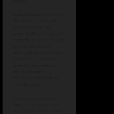
García
Según trascendió durante los
últimos meses, Charly está
pronto a lanzar su tan
esperado álbum,
La lógica del
escorpión
, tras cinco años sin
sacar música desde la
publicación de
Random
que
fue en 2017. Cabe destacar
que este disco se demoró
debido a la pandemia y
también por problemas de
salud del músico.
Otro dato que también se
conoció es que este nuevo
disco no será solo de Charly