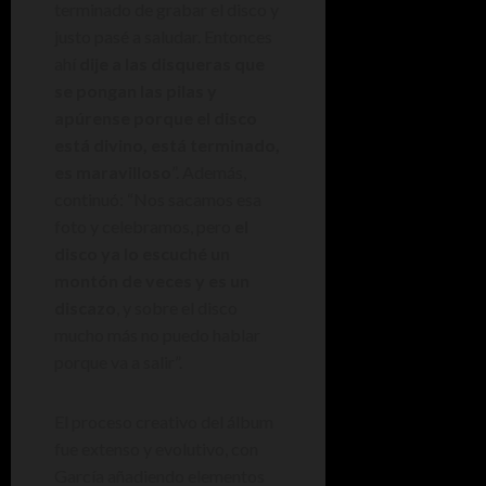
terminado de grabar el disco y
justo pasé a saludar. Entonces
ahí
dije a las disqueras que
se pongan las pilas y
apúrense porque el disco
está divino, está terminado,
es maravilloso
”. Además,
continuó: “Nos sacamos esa
foto y celebramos, pero
el
disco ya lo escuché un
montón de veces y es un
discazo
, y sobre el disco
mucho más no puedo hablar
porque va a salir”.
El proceso creativo del álbum
fue extenso y evolutivo, con
García añadiendo elementos