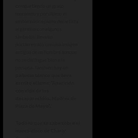
compartiendo un grato
momento y por último el
emblemático piano del artista
argentino con algunos
símbolos: lleva un
portarretrato con una imagen
antigua de un hombre aunque
no se distingue bien a la
persona. También
hay un
pañuelo blanco que lleva
escrito el lema: “Aparición
con vida de los
desaparecidos. Madres de
Plaza de Mayo”.
Todo lo que se sabe sobre el
nuevo disco de Charly