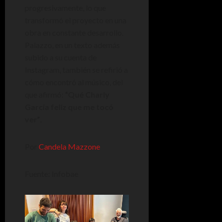
progresivamente, lo que
transformó el proyecto en una
obra en constante desarrollo.
Palazzo, en un texto además
subido a su cuenta de
Instagram, también se refirió a
cómo encontró al músico, del
que afirmó:
“Qué Charly
García feliz que me tocó
ver”
.
Por
Candela Mazzone
Fuente: Infobae