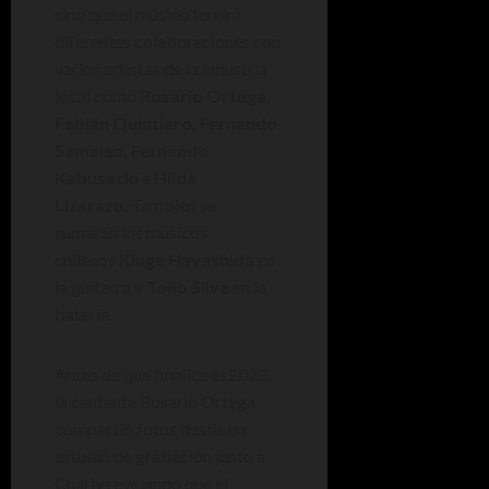
sino que el músico tendrá
diferentes colaboraciones con
varios artistas de la industria
local como
Rosario Ortega,
Fabián Quintiero, Fernando
Samalea, Fernando
Kabusacki
e
Hilda
Lizarazu.
También se
sumarán
los músicos
chilenos
Kiuge Hayashida
en
la guitarra y
Toño Silva
en la
batería.
Antes de que finalice el 2023,
la cantante Rosario Ortega
compartió fotos desde un
estudio de grabación junto a
Charly revelando que el