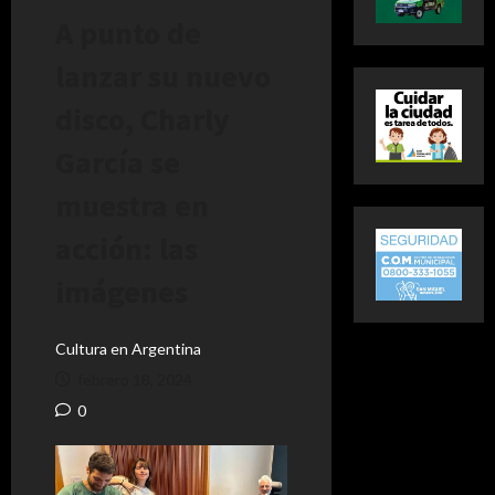
A punto de
lanzar su nuevo
disco, Charly
García se
muestra en
acción: las
imágenes
Cultura en Argentina
febrero 18, 2024
0