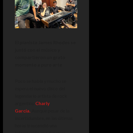
El pianista James Rhodes se
juntó con el músico y
compartieron un grato
momento a puro arte
Poco se habla y mucho se
espera el nuevo disco del
legendario artista de rock
argentino
Charly
García.
Aunque pesar de la
incertidumbre, en las últimas
horas trascendió una
información que fue muy