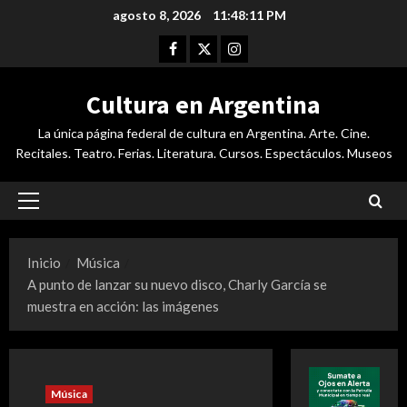
Saltar
agosto 8, 2026
11:48:12 PM
al
Facebook
Twitter
Instagram
contenido
Cultura en Argentina
La única página federal de cultura en Argentina. Arte. Cine.
Recitales. Teatro. Ferias. Literatura. Cursos. Espectáculos. Museos
Menú
principal
Inicio
Música
A punto de lanzar su nuevo disco, Charly García se
muestra en acción: las imágenes
Música