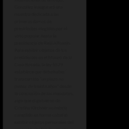
González inaugurará una
muestra dedicada a las
primeras damas de
presidentes elegidos por el
voto popular, hasta la
presidencia de Raúl Alfonsín.
Para exhibir objetos de los
presidentes en el Museo de la
Casa Rosada, la ley 5579
establece que debe haber
transcurrido “un plazo no
menor de treinta años” desde
la conclusión de los mandatos,
algo que el gobierno de
Cristina Kirchner no habría
cumplido en forma cabal al
exhibir objetos personales del