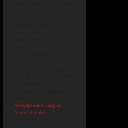
vacante el cargo que ocupaba
en el Museo Histórico
Sarmiento; ahora, la colección
que tiene como gran joya al
mural de Siqueiros podrá
visitarse de miércoles a
domingo, de 11 a 18, con
entrada gratuita
La licenciada en Museología
Virginia Fernanda González
es la flamante directora del
Museo de la Casa Rosada
(Avenida Paseo Colón 100);
reemplaza en el cargo a
Andrea Rabolini.
Su
designación conlleva dos
cambios. Por un lado, dejará