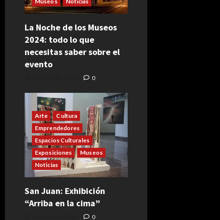
Museos
Noticias
La Noche de los Museos
2024: todo lo que
necesitas saber sobre el
evento
octubre 30, 2024
0
Arte
Cultura
Emprendedores
Espacios Culturales
Exposiciones
Museos
Noticias
San Juan: Exhibición
“Arriba en la cima”
octubre 26, 2024
0