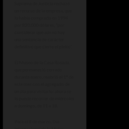
Suprema de Justicia rechazó
un recurso de la empresa, que
lo había comprado en 1994
por 820.000 dólares, “por
considerar que aún no hay
una
sentencia de carácter
definitivo que cierre el pleito”.
El Museo de la Casa Rosada,
que permaneció cerrado
durante enero, reabrió el 1° de
este mes con el agregado de
un día para visitarlo: ahora se
lo puede recorrer de miércoles
a domingo, de 11 a 18.
Para el 8 de marzo, Día
Internacional de la Mujer,