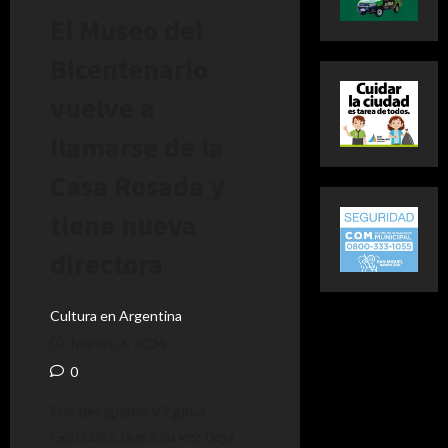
El Museo del
Bicentenario
vuelve a
llamarse de la
Casa Rosada y
tiene nueva
directora
Cultura en Argentina
febrero 6, 2024
0
Fue designada Virginia
González, que a su vez deja