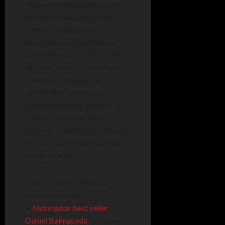
Museo Social Argentino (de
donde egresó) y asesora de
diversas instituciones
nacionales en diagnóstico,
conservación y restauración
de colecciones. Es, además,
miembro fundador de
ASINPPAC, asociación
internacional que vela por la
defensa del patrimonio
cultural, y doctora en Historia
por la Universidad Nacional
de San Martín.
En un principio, le habían
ofrecido el cargo
al
historiador best seller
Daniel Balmaceda
que, al no