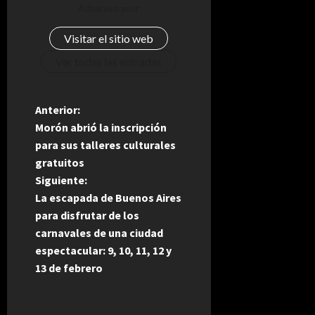
Administrator
Visitar el sitio web
Ver todas las entradas
N
Anterior:
Morón abrió la inscripción
a
para sus talleres culturales
gratuitos
v
Siguiente:
e
La escapada de Buenos Aires
para disfrutar de los
g
carnavales de una ciudad
espectacular: 9, 10, 11, 12 y
a
13 de febrero
c