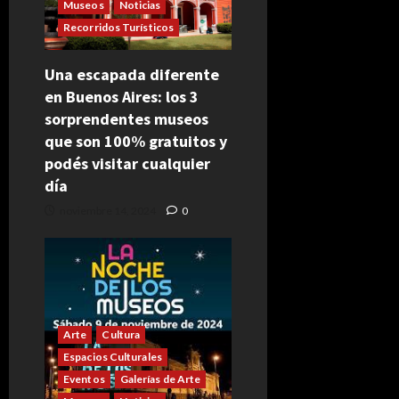
Museos
Noticias
Recorridos Turísticos
Una escapada diferente
en Buenos Aires: los 3
sorprendentes museos
que son 100% gratuitos y
podés visitar cualquier
día
noviembre 14, 2024
0
Arte
Cultura
Espacios Culturales
Eventos
Galerías de Arte