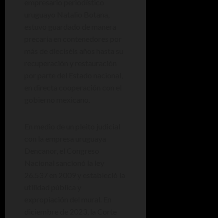
empresario periodístico
uruguayo Natalio Botana,
estuvo guardado de manera
precaria en contenedores por
más de dieciséis años hasta su
recuperación y restauración
por parte del Estado nacional,
en directa cooperación con el
gobierno mexicano.
En medio de un pleito judicial
con la empresa uruguaya
Dencanor, el Congreso
Nacional sancionó la ley
26.537 en 2009 y estableció la
utilidad pública y
expropiación del mural. En
diciembre de 2023, la Corte