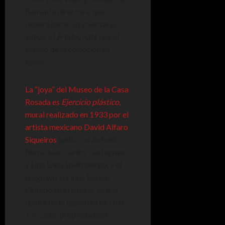
flamante directora, que
deberá hacer un inventario,
indicó a LA NACION que el
estado de la colección es
bueno.
La “joya” del Museo de la Casa
Rosada es
Ejercicio plástico
,
mural realizado en 1933 por el
artista mexicano David Alfaro
Siqueiros
junto con Antonio
Berni, Juan Carlos Castagnino
y Lino Enea Spilimbergo, y el
uruguayo Enrique Lázaro.
Pintado en el sótano de una
quinta de la localidad de Don
Torcuato, propiedad del