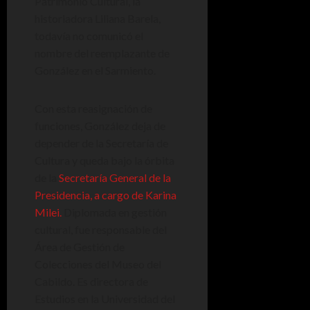
Patrimonio Cultural, la
historiadora Liliana Barela,
todavía no comunicó el
nombre del reemplazante de
González en el Sarmiento.
Con esta reasignación de
funciones, González deja de
depender de la Secretaría de
Cultura y queda bajo la órbita
de la
Secretaría General de la
Presidencia, a cargo de Karina
Milei.
Diplomada en gestión
cultural, fue responsable del
Área de Gestión de
Colecciones del Museo del
Cabildo. Es directora de
Estudios en la Universidad del