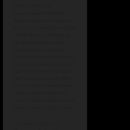
de ser la directora
(concursada en 2018) del
Museo Histórico Sarmiento;
por otro, la institución ubicada
detrás de la Casa Rosada, en
las antiguas galerías de la
Aduana Taylor y conocida
como Museo del Bicentenario
desde 2011, vuelve al nombre
que tuvo durante el gobierno
de Cambiemos. Desde 1957,
por ley 5579, se llamó Museo
de la Casa de Gobierno. El
actual Gobierno tiene previsto
llamarlo Museo Casa Rosada.
La actual directora de