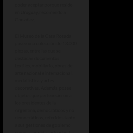
poder aceptar porque reside
en Uruguay, recomendó a
González.
El Museo de la Casa Rosada
posee una colección de 13.000
piezas, entre las que se
destacan documentos,
textiles, mobiliario, obras de
arte nacional e internacional,
medallística y artes
decorativas. Además, posee
objetos que pertenecieron a
los presidentes de la
Argentina, democráticos y no
democráticos, referidos tanto
a sus gestiones de gobierno
como a sus vidas privadas. La