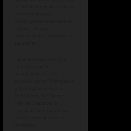
de la vida de quienes la rodean,
presentan retratos
intransigentes de encuentros
sexuales, abortos,
enfermedades y la muerte de
sus padres.
Algunos de sus libros más
conocidos son “El
acontecimiento”, “Los
armarios vacíos”, “Pura pasión”
y “La vergüenza”. Autores
como Emmanuel Carrère y
Virginie Despentes la
reconocen como una de las
grandes influencias en sus
literaturas.