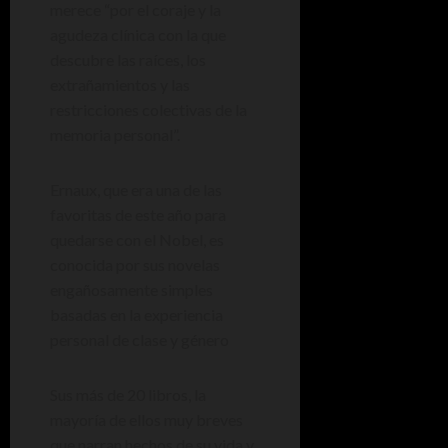
merece “por el coraje y la
agudeza clínica con la que
descubre las raíces, los
extrañamientos y las
restricciones colectivas de la
memoria personal”.
Ernaux, que era una de las
favoritas de este año para
quedarse con el Nobel, es
conocida por sus novelas
engañosamente simples
basadas en la experiencia
personal de clase y género
Sus más de 20 libros, la
mayoría de ellos muy breves
que narran hechos de su vida y