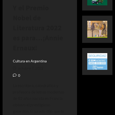
Y el Premio
Nobel de
Literatura 2022
es para…¡Annie
Ernaux!
Cultura en Argentina
octubre 7, 2022
0
La escritora, catedrática y
profesora de letras modernas
de 82 años nacida en Francia
obtuvo el prestigioso
galardón. El jurado dijo que lo