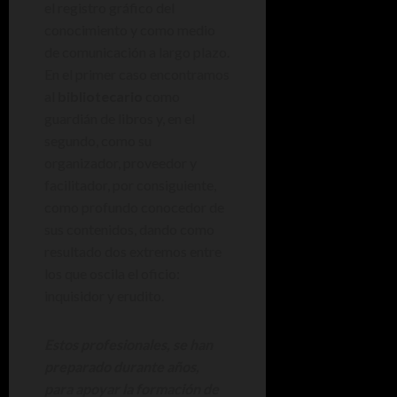
el registro gráfico del
conocimiento y como medio
de comunicación a largo plazo.
En el primer caso encontramos
al
bibliotecario
como
guardián de libros y, en el
segundo, como su
organizador, proveedor y
facilitador, por consiguiente,
como profundo conocedor de
sus contenidos, dando como
resultado dos extremos entre
los que oscila el oficio:
inquisidor y erudito.
Estos profesionales, se han
preparado durante años,
para apoyar la formación de