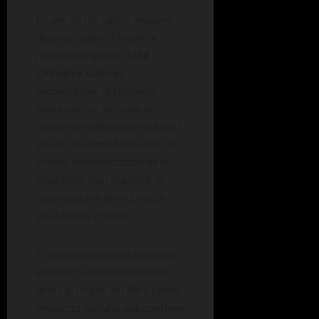
En uno de los tantos ensayos
del prestigioso filosofo y
pensador español,
José
Ortega y Gasset
,
encontramos la siguiente
expresión
«A mi juicio la
misión del bibliotecario habrá
de ser, no como hasta aquí, la
simple administración de la
cosa libro, sino el ajuste, la
mise au point de la función
vital que es el libro.»
El
oficio del bibliotecario
se
encuentra indisolublemente
unido al origen del libro como
producto cultural que contiene