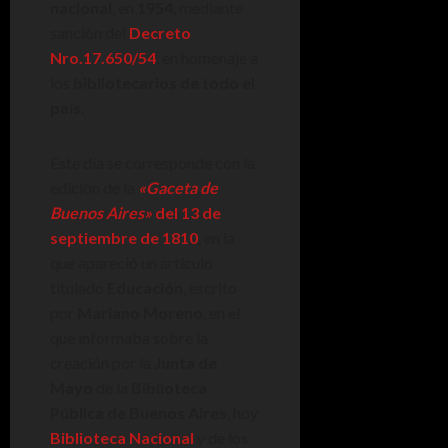
nacional
, en
1954
, mediante
sanción del
Decreto
Nro.17.650/54
, en homenaje a
los
bibliotecarios de todo el
país
.
Este día se corresponde con la
edición de la
«Gaceta de
Buenos Aires»
del 13 de
septiembre de 1810
, en la
que apareció un artículo
titulado
Educación
, escrito
por
Mariano Moreno
, en el
que informaba sobre la
creación por la
Junta de
Mayo
de la
Biblioteca
Pública de Buenos Aires
, hoy
Biblioteca Nacional
y de los