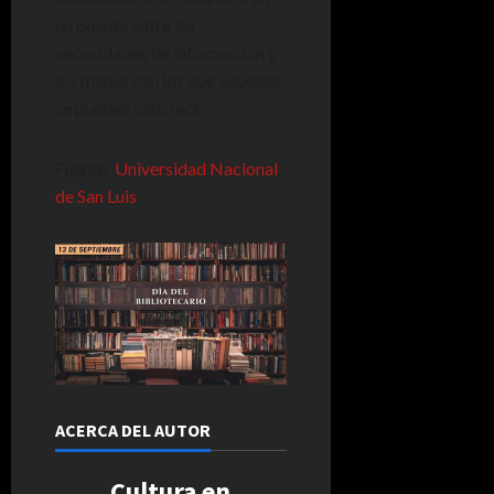
un puente entre las
necesidades de información y
los medio con los que aquellas
se pueden satisfacer.
Fuente:
Universidad Nacional
de San Luis
ACERCA DEL AUTOR
Cultura en