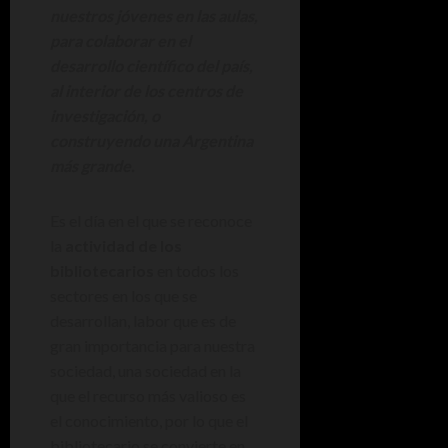
nuestros jóvenes en las aulas,
para colaborar en el
desarrollo científico del país,
al interior de los centros de
investigación, o
construyendo una Argentina
más grande.
Es el día en el que se reconoce
la
actividad de los
bibliotecarios
en todos los
sectores en los que se
desarrollan, labor que es de
gran importancia para nuestra
sociedad, una sociedad en la
que el recurso más valioso es
el conocimiento, por lo que el
bibliotecario se convierte en