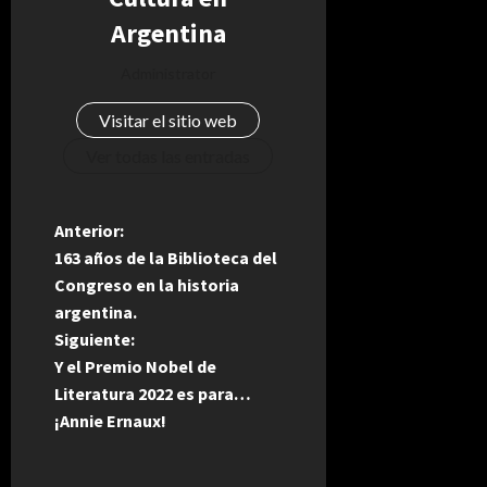
Argentina
Administrator
Visitar el sitio web
Ver todas las entradas
N
Anterior:
163 años de la Biblioteca del
a
Congreso en la historia
argentina.
v
Siguiente:
e
Y el Premio Nobel de
Literatura 2022 es para…
g
¡Annie Ernaux!
a