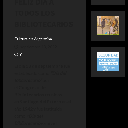
FELIZ DÍA A
TODOS LOS
BIBLIOTECARIOS
Cultura en Argentina
septiembre 13, 2022
0
El día
13 de septiembre
fue
establecido como
“Día del
Bibliotecario”
por
el
Congreso de
Bibliotecarios
reunidos
en
Santiago del Estero
en el
año
1942
y fue instituido
como
«Día del
Bibliotecario»
a
nivel