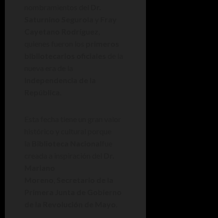
nombramientos del
Dr.
Saturnino Segurola
y
Fray
Cayetano Rodríguez
,
quienes fueron los
primeros
bibliotecarios oficiales
de la
nueva era de la
Independencia de la
República
.
Esta fecha tiene un gran valor
histórico y cultural porque
la
Biblioteca Nacional
fue
creada a inspiración del
Dr.
Mariano
Moreno
,
Secretario de la
Primera Junta de Gobierno
de la Revolución de Mayo
.