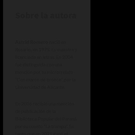
Sobre la autora
Astrid Romero
nació en
Rosario, en 1975. Es maestra y
licenciada en letras. En 2004
fue distinguida con una
mención por su microrrelato
“Con marco de bronce”, por la
Universidad de Alicante.
En 2016 recibió una mención
de publicación de la
Biblioteca Popular del Paraná
por su cuento “La trampa”. En
tanto que en 2021 ganó el