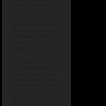
rosarina
Astrid Romero
.
El primer poemario de la
autora, radicada hace más una
década en Bariloche, fue
publicado por la editorial
independiente y feminista Las
Guachas.
“Escribir, publicar y difundir
poesía sigue siendo una forma
modesta, pero profunda, de
resistencia cultural, en estos
tiempo y siempre”, sostiene
Romero sobre la publicación
que cuenta con ilustraciones
de Mónica González.