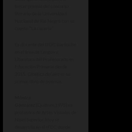
tercer premio del concurso
literario de la Universidad
Nacional de Río Negro con su
cuento “La cacería”.
Es docente del IFDC Bariloche
en el área de Lengua y
Literatura del Profesorado en
Educación Primaria desde
2015.
Cinética del aire
es su
primer libro de poemas.
Mónica
González
(Quilmes,1975) es
profesora de Artes Visuales de
Nivel Superior. Hoy se
desarrolla en el IFDC donde