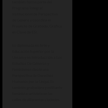
también forma parte del
Programa Integral
Institucional de Perspectiva
de Género y coordina el
Proyecto de Grabado, Gráfica
en Clave de ESI.
Es diplomada en Arte y
Educación Superior por la
Unsam y en Introducción a Los
Estudios De Géneros y
Feminismos desde una
Perspectiva de Derechos
Humanos por la Unqui. Es
también grabadora y militante
feminista-artivista en las
calles de diferentes ciudades.