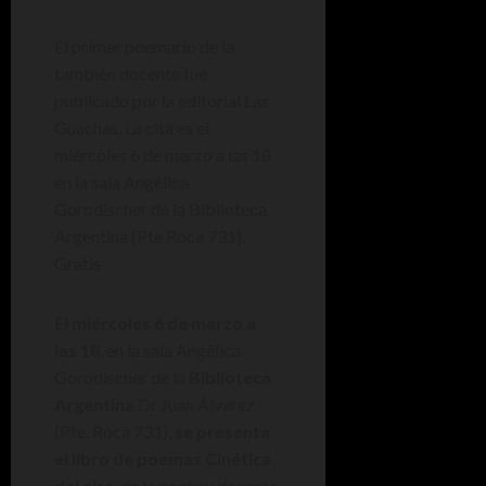
El primer poemario de la
también docente fue
publicado por la editorial Las
Guachas. La cita es el
miércoles 6 de marzo a las 18
en la sala Angélica
Gorodischer de la Biblioteca
Argentina (Pte Roca 731).
Gratis
El
miércoles 6 de marzo a
las 18
, en la sala Angélica
Gorodischer de la
Biblioteca
Argentina
Dr Juan Álvarez
(Pte. Roca 731),
se presenta
el libro de poemas Cinética
del aire
, de la poeta y docente