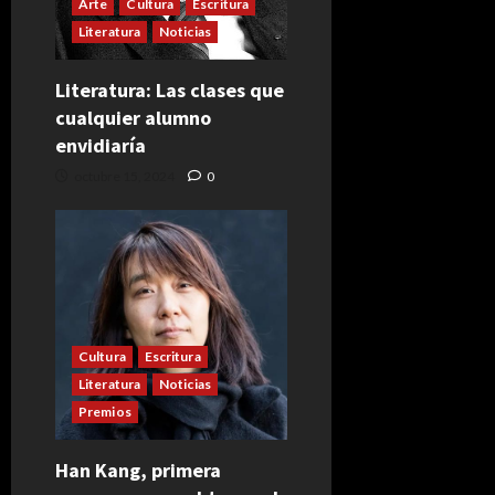
Arte
Cultura
Escritura
Literatura
Noticias
Literatura: Las clases que
cualquier alumno
envidiaría
octubre 15, 2024
0
Cultura
Escritura
Literatura
Noticias
Premios
Han Kang, primera