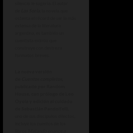
silencio le sugería. El autor
de
Los Soria
, la novela que
ostenta el récord de ser la más
extensa de la literatura
argentina, es también un
cuentista eximio que
construye con destreza
formatos breves.
La nueva versión
de
Cuentos completos
,
publicado por Random
House, con prólogo de Leo
Oyola y edición al cuidado
de Sebastián Pandolfelli
,
uno de sus discípulos dilectos,
incluye los cuentos de los
libros
Matando enanos a