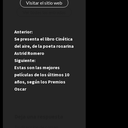
Visitar el sitio web
Ver todas las entradas
N
Anterior:
Se presenta el libro Cinética
a
del aire, de la poeta rosarina
Astrid Romero
v
Siguiente:
e
Estas son las mejores
películas de los últimos 10
g
años, según los Premios
Oscar
a
c
i
Deja una respuesta
Tu dirección de correo