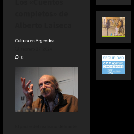
Los «Cuentos
completos» de
Alberto Laiseca
Cultura en Argentina
febrero 27, 2024
0
El padre del realismo delirante