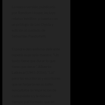
La nueva versión, publicada
por Random House, incluye
relatos inéditos y cuenta con
un prólogo de Leo Oyola y
edición al cuidado de
Sebastián Pandolfelli.
El padre del realismo delirante
repetía su propio mantra: “Un
texto tiene que durar lo que
tiene que durar”.
Alberto
Laiseca
(1941-2016), “Lai”
para las escritoras y escritores
que se forjaron en su taller,
auscultaba la respiración de
cada palabra y le daba el
tiempo y el formato que en