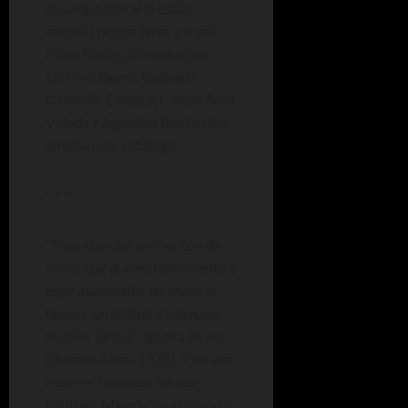
el campo literario están
escritas por mujeres y trans.
Estos títulos, firmados por
Dolores Reyes, Gabriela
Cabezón Cámara, Camila Sosa
Villada y Agustina Bazterrica,
amplían ese catálogo.
* * *
“Para abordar un montón de
cosas que duelen físicamente y
espiritualmente, las mujeres
hemos aprendido a trampear
el dolor juntas”, apunta Reyes
(Buenos Aires, 1978). Y no son
mujeres comunes las que
habitan “Miseria” ni es común