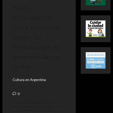
No es
coincidencia:
cinco escritoras
copan las
librerías con la
potencia de sus
textos
Cultura en Argentina
octubre 15, 2023
0
A las novelas de Reyes, Bazterrica,
Sosa Villada y Cabezón Cámara se
agrega Enríquez y su confesa