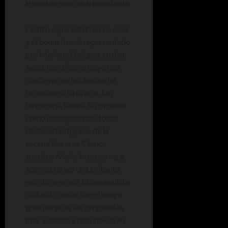
historia de amor con el grupo Suede.
Cuatro esperadísimas novelas
y el bonus-track representado
por Mariana Enríquez en plan
autobiográfico/ensayístico
confluyen en los anaqueles
tucumanos. La oferta, tan
tentadora, tiene a las mujeres
como protagonistas, todas
destacadas figuras de la
escena literaria. Como
sostiene María Moreno -que
además de ser una brillante
escritora es una filosa analista
cultural-, desde hace tiempo
gran parte de las propuestas
más audaces y disruptivas en