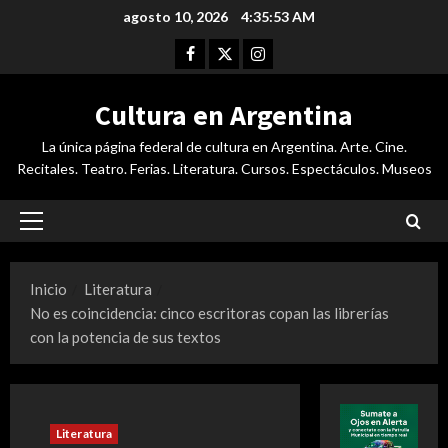
Saltar
agosto 10, 2026
4:35:54 AM
al
Facebook
Twitter
Instagram
contenido
Cultura en Argentina
La única página federal de cultura en Argentina. Arte. Cine.
Recitales. Teatro. Ferias. Literatura. Cursos. Espectáculos. Museos
Menú
principal
Inicio
Literatura
No es coincidencia: cinco escritoras copan las librerías
con la potencia de sus textos
Literatura