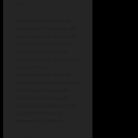
ven.
Destaca Bazterrica que en
“Las indignas” hay miedo, del
que se desprende la violencia,
pero también amor. Y sobre
todo, la desolación de un
mundo distópico, arrasado por
plagas que hoy
experimentamos, desde el
cambio climático a las guerras
por los recursos naturales.
Todo narrado, subraya la
autora, con un cuidado por la
palabra orientado a la
búsqueda de la belleza.
La Gaceta