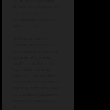
conforman una particular
amistad. Son diferentes, pero
marchan juntas y se
complementan. Son, claro,
excepcionales.
La temática básica de
“Miseria”, heredada de la
novela anterior, se expande.
Sin perder el foco en la
cuestión de los femicidios,
Reyes ahonda en otros
aspectos -como la violencia
obstétrica-, siempre con el
cuerpo de las mujeres, ya sea
como ausencia/búsqueda o
desde su vulneración, como
eje.