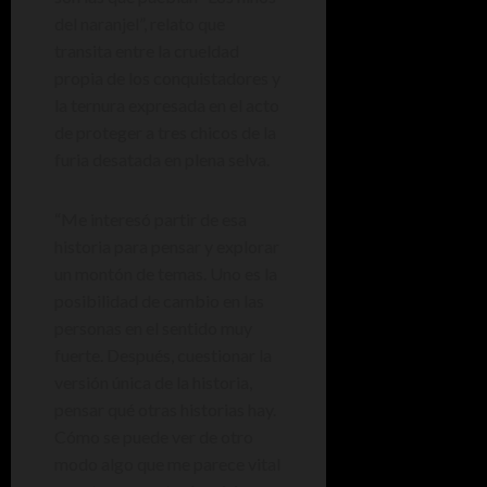
del naranjel”, relato que
transita entre la crueldad
propia de los conquistadores y
la ternura expresada en el acto
de proteger a tres chicos de la
furia desatada en plena selva.
“Me interesó partir de esa
historia para pensar y explorar
un montón de temas. Uno es la
posibilidad de cambio en las
personas en el sentido muy
fuerte. Después, cuestionar la
versión única de la historia,
pensar qué otras historias hay.
Cómo se puede ver de otro
modo algo que me parece vital