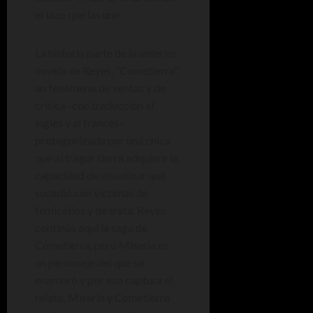
el lazo que las une.
La historia parte de la anterior
novela de Reyes, “Cometierra”,
un fenómeno de ventas y de
crítica -con traducción al
inglés y al francés-
protagonizada por una chica
que al tragar tierra adquiere la
capacidad de visualizar qué
sucedió con víctimas de
femicidios y de trata. Reyes
continúa aquí la saga de
Cometierra, pero Miseria es
un personaje del que se
enamoró y por eso captura el
relato. Miseria y Cometierra