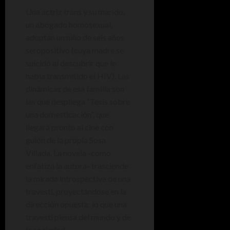
Una actriz trans y su marido,
un abogado homosexual,
adoptan un niño de seis años
seropositivo (cuya madre se
suicidó al descubrir que le
había transmitido el HIV). Las
dinámicas de esa familia son
las que despliega “Tesis sobre
una domesticación”, que
llegará pronto al cine con
guión de la propia Sosa
Villada. La novela -como
enfatiza la autora- trasciende
la mirada introspectiva de una
travesti, proyectándose en la
dirección opuesta: lo que una
travesti piensa del mundo y de
la sociedad.