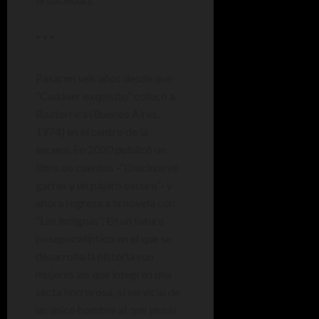
* * *
Pasaron seis años desde que
“Cadáver exquisito” colocó a
Bazterrica (Buenos Aires,
1974) en el centro de la
escena. En 2020 publicó un
libro de cuentos -“Diecinueve
garras y un pájaro oscuro”- y
ahora regresa a la novela con
“Las indignas”. En un futuro
posapocalíptico en el que se
desarrolla la historia son
mujeres las que integran una
secta horrorosa, al servicio de
un único hombre al que jamás