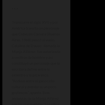
* * *
Transcurre el siglo XVII y por
América transita un personaje
que Cabezón Cámara (Buenos
Aires, 1968) pescó al vuelo.
Catalina de Erauso -llamada la
Monja Alférez- fue autorizada
a vestirse de hombre y así
constituyó un personaje que la
escritora define entre lo
siniestro y lo picaresco.
“Anduvo entre el genocidio
cultural y aventuras un poco
grotescas”, apunta. Esas
andanzas de la Monja Alférez
son las que pueblan “Los niños