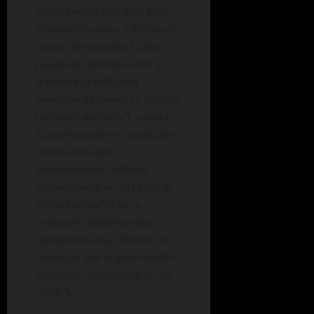
debut impactante para Sosa
Villada (Córdoba, 1982) en el
campo de la novela. El año
pasado la también actriz y
dramaturga editó una
selección de cuentos (“Soy una
tonta por quererte”), y ahora
Tusquets pone en circulación
“Tesis sobre una
domesticación”, editada
originalmente en 2019 por el
diario Página/12 en su
colección Biblioteca Soy
(ejemplares muy difíciles de
conseguir, por lo general ante
su pedido la respuesta es “sin
stock”).