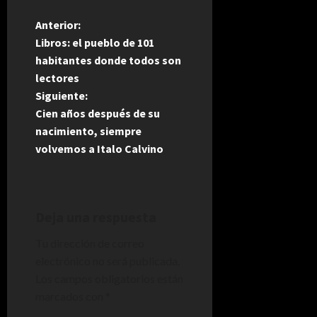
N
Anterior:
Libros: el pueblo de 101
a
habitantes donde todos son
lectores
v
Siguiente:
e
Cien años después de su
nacimiento, siempre
g
volvemos a Italo Calvino
a
c
Deja una respuesta
i
Tu dirección de correo
electrónico no será publicada.
ó
Los campos obligatorios están
n
marcados con
*