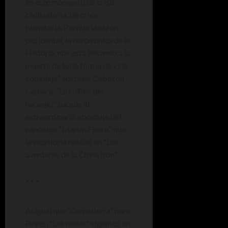
en este momento de crisis
civilizatoria, de crisis
planetaria. Porque la razón
occidental, la razón única de la
Historia, nos está llevando a la
muerte de toda forma de vida
compleja”, sostiene Cabezón
Cámara. “Los niños del
naranjel” sucede al
extraordinario abordaje del
canónico “Martín Fierro” que
la escritoria realizó en “Las
aventuras de la China Iron”.
* * *
Al igual que “Cometierra” para
Reyes, “Las malas” significó un