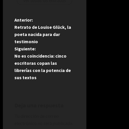
Ver todas las entradas
N
Anterior:
Retrato de Louise Glück, la
a
poeta nacida para dar
testimonio
v
Siguiente:
e
No es coincidencia: cinco
escritoras copan las
g
librerías con la potencia de
sus textos
a
c
i
Deja una respuesta
Tu dirección de correo
ó
electrónico no será publicada.