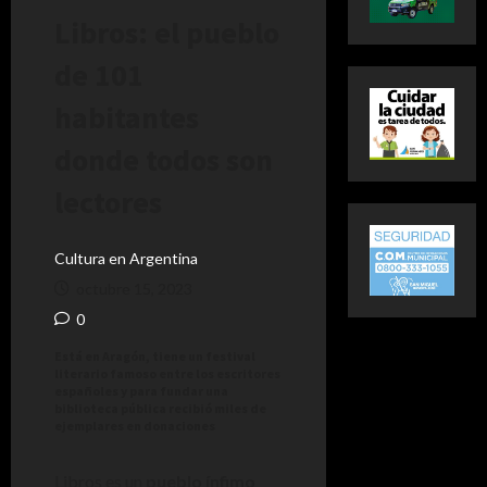
Libros: el pueblo
de 101
habitantes
donde todos son
lectores
Cultura en Argentina
octubre 15, 2023
0
Está en Aragón, tiene un festival
literario famoso entre los escritores
españoles y para fundar una
biblioteca pública recibió miles de
ejemplares en donaciones
Libros es un
pueblo ínfimo