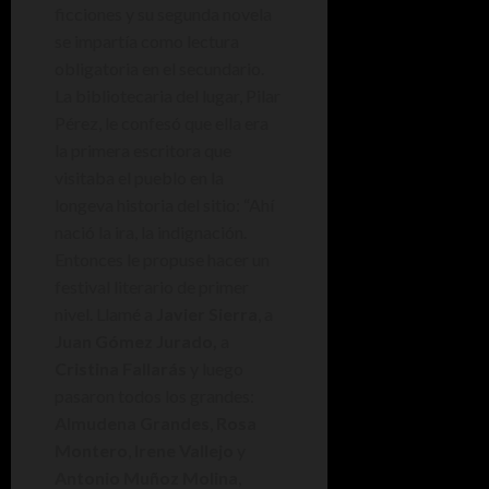
ficciones y su segunda novela
se impartía como lectura
obligatoria en el secundario.
La bibliotecaria del lugar, Pilar
Pérez, le confesó que ella era
la primera escritora que
visitaba el pueblo en la
longeva historia del sitio: “Ahí
nació la ira, la indignación.
Entonces le propuse hacer un
festival literario de primer
nivel. Llamé a
Javier Sierra
, a
Juan Gómez Jurado,
a
Cristina Fallarás
y luego
pasaron todos los grandes:
Almudena Grandes
,
Rosa
Montero
,
Irene Vallejo
y
Antonio Muñoz Molina
,