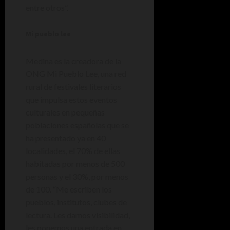
entre otros”.
Mi pueblo lee
Medina es la creadora de la
ONG Mi Pueblo Lee, una red
rural de festivales literarios
que impulsa estos eventos
culturales en pequeñas
poblaciones españolas que se
ha presentado ya en 40
localidades, el 70% de ellas
habitadas por menos de 500
personas y el 30%, por menos
de 100. “Me escriben los
pueblos, institutos, clubes de
lectura. Les damos visibilidad,
les ponemos una entrada en