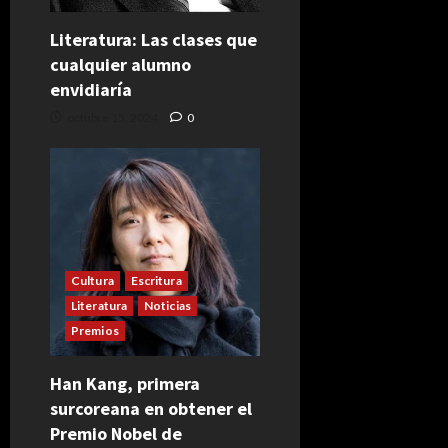
Literatura: Las clases que
cualquier alumno
envidiaría
octubre 15, 2024
0
Cultura
Escritura
Literatura
Noticias
Premios
Han Kang, primera
surcoreana en obtener el
Premio Nobel de