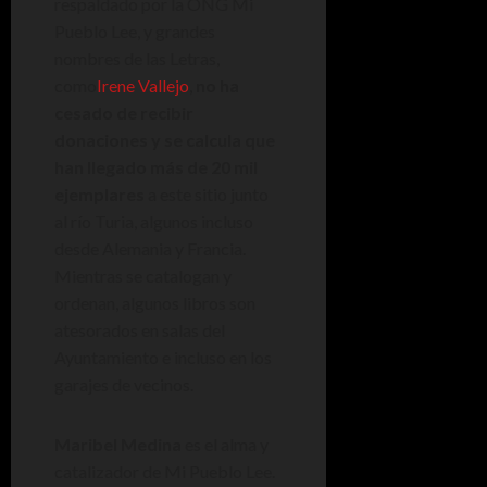
respaldado por la ONG Mi
Pueblo Lee, y grandes
nombres de las Letras,
como
Irene Vallejo
,
no ha
cesado de recibir
donaciones y se calcula que
han llegado más de 20 mil
ejemplares
a este sitio junto
al río Turia, algunos incluso
desde Alemania y Francia.
Mientras se catalogan y
ordenan, algunos libros son
atesorados en salas del
Ayuntamiento e incluso en los
garajes de vecinos.
Maribel Medina
es el alma y
catalizador de Mi Pueblo Lee.