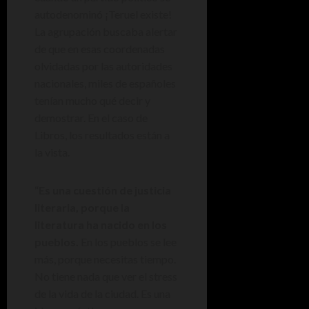
autodenominó ¡Teruel existe!
La agrupación buscaba alertar
de que en esas coordenadas
olvidadas por las autoridades
nacionales, miles de españoles
tenían mucho qué decir y
demostrar. En el caso de
Libros, los resultados están a
la vista.
“
Es una cuestión de justicia
literaria, porque la
literatura ha nacido en los
pueblos.
En los pueblos se lee
más, porque necesitas tiempo.
No tiene nada que ver el stress
de la vida de la ciudad. Es una