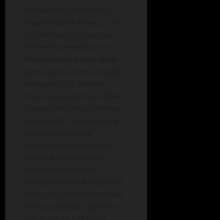
ubicado en la provincia
aragonesa de Teruel
, a 278
km de Madrid. Su (escasa)
fama era concedida por sus
minas de azufre, pero desde
hace algunos meses el pueblo
es elogiado por políticos,
intelectuales y lectores. Ante
el peligro de la despoblación,
Libros se ha convertido en un
imán para lectores y
editoriales. El objetivo fue
construir una biblioteca
referente en la región y
afianzar el festival literario al
que acuden los escritores más
famosos del país y que lo ha
rescatado del olvido y la