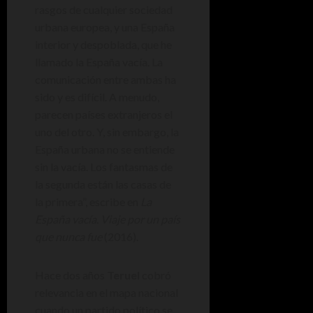
rasgos de cualquier sociedad
urbana europea, y una España
interior y despoblada, que he
llamado la España vacía. La
comunicación entre ambas ha
sido y es difícil. A menudo,
parecen países extranjeros el
uno del otro. Y, sin embargo, la
España urbana no se entiende
sin la vacía. Los fantasmas de
la segunda están las casas de
la primera”, escribe en
La
España vacía. Viaje por un país
que nunca fue
(2016).
Hace dos años
Teruel
cobró
relevancia en el mapa nacional
cuando un partido político se