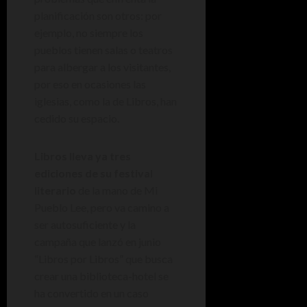
planificación son otros: por
ejemplo, no siempre los
pueblos tienen salas o teatros
para albergar a los visitantes,
por eso en ocasiones las
iglesias, como la de Libros, han
cedido su espacio.
Libros lleva ya tres
ediciones de su festival
literario
de la mano de Mi
Pueblo Lee, pero va camino a
ser autosuficiente y la
campaña que lanzó en junio
“Libros por Libros” que busca
crear una biblioteca-hotel se
ha convertido en un caso