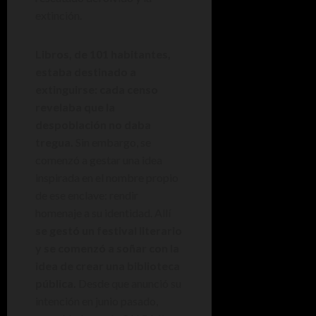
extinción.
Libros, de 101 habitantes,
estaba destinado a
extinguirse: cada censo
revelaba que la
despoblación no daba
tregua.
Sin embargo, se
comenzó a gestar una idea
inspirada en el nombre propio
de ese enclave: rendir
homenaje a su identidad. Allí
se gestó un festival literario
y se comenzó a soñar con la
idea de crear una biblioteca
pública.
Desde que anunció su
intención en junio pasado,