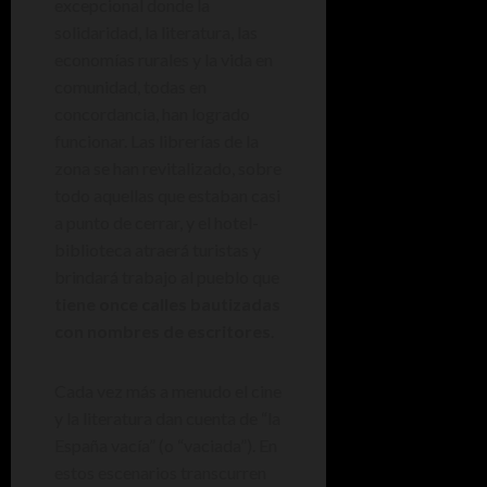
excepcional donde la
solidaridad, la literatura, las
economías rurales y la vida en
comunidad, todas en
concordancia, han logrado
funcionar. Las librerías de la
zona se han revitalizado, sobre
todo aquellas que estaban casi
a punto de cerrar, y el hotel-
biblioteca atraerá turistas y
brindará trabajo al pueblo que
tiene once calles bautizadas
con nombres de escritores
.
Cada vez más a menudo el cine
y la literatura dan cuenta de “la
España vacía” (o “vaciada”). En
estos escenarios transcurren