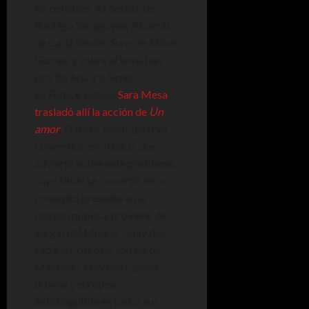
las películas
As bestas
, de
Rodrigo Sorogoyen,
Alcarràs
,
de Carla Simón,
Suro
, de Mikel
Gurrea, y sobre el tema han
escrito Ana Iris Simón,
en
Feria
, e incluso
Sara Mesa
trasladó allí la acción de
Un
amor
. El texto joven, pero ya
convertido en clásico, que
advierte sobre este problema,
cuyo título se convirtió en un
concepto presente en la
opinión pública, proviene de
Sergio del Molino: “Hay dos
Españas, pero no son las de
Machado. Hay una España
urbana y europea,
indistinguible en todos sus