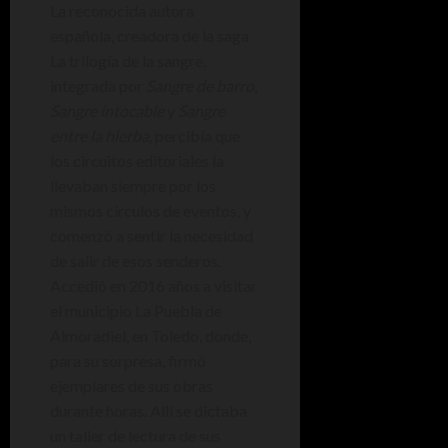
La reconocida autora
española, creadora de la saga
La trilogía de la sangre,
integrada por
Sangre de barro
,
Sangre intocable
y
Sangre
entre la hierba,
percibía que
los circuitos editoriales la
llevaban siempre por los
mismos círculos de eventos, y
comenzó a sentir la necesidad
de salir de esos senderos.
Accedió en 2016 años a visitar
el municipio La Puebla de
Almoradiel, en Toledo, donde,
para su sorpresa, firmó
ejemplares de sus obras
durante horas. Allí se dictaba
un taller de lectura de sus