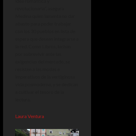
idea romántica y
revolucionaria”, asegura
Medina quien lamenta no dar
abasto para poder trabajar
con los 30 pueblos en lista de
espera que desean integrarse a
la red. Como Libros, luchan
por sobrevivir ante las
exigencias del mercado, se
resisten a las modas e
imperativos de la vertiginosa
vida posmoderna, y se dedican
a cultivar el tesoro de la
lectura.
Laura Ventura