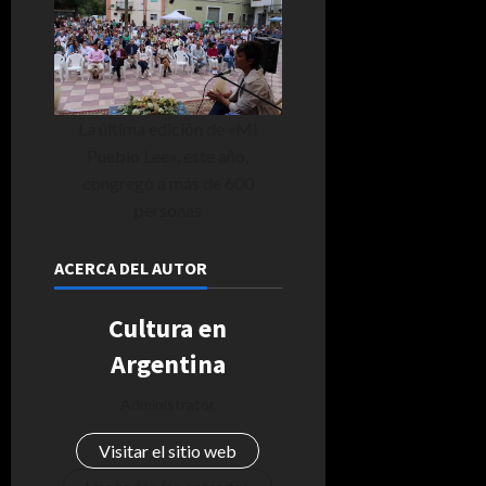
La última edición de «Mi
Pueblo Lee», este año,
congregó a más de 600
personas
ACERCA DEL AUTOR
Cultura en
Argentina
Administrator
Visitar el sitio web