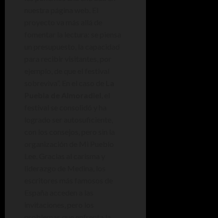
nuestra página web. El
proyecto va más allá de
fomentar la lectura: se piensa
un presupuesto, la capacidad
para recibir visitantes, por
ejemplo, de que el festival
sobreviva”. En el caso de
La
Puebla de Almoradiel
, el
festival se consolidó y ha
logrado ser autosuficiente,
con los consejos, pero sin la
organización de Mi Pueblo
Lee. Gracias al carisma y
liderazgo de Medina, los
escritores más famosos de
España acceden a las
invitaciones, pero los
problemas que enfrenta la