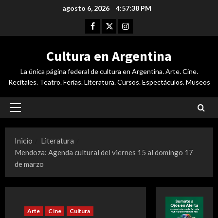
Saltar
agosto 6, 2026
4:57:39 PM
al
Facebook
Twitter
Instagram
contenido
Cultura en Argentina
La única página federal de cultura en Argentina. Arte. Cine.
Recitales. Teatro. Ferias. Literatura. Cursos. Espectáculos. Museos
Menú
principal
Inicio
Literatura
Mendoza: Agenda cultural del viernes 15 al domingo 17
de marzo
Arte
Cine
Cultura