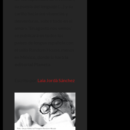
su poesía del lenguaje (…) y su
cariño hacia sus vivencias y
desventuras, sobre todo en el
amor». ‘En agosto nos vemos’
se publicará en todos los
países de lengua española con
el sello Random House, menos
en México, donde lo hará
la
editorial Planeta
.
Escrito por
Laia Jordà Sánchez