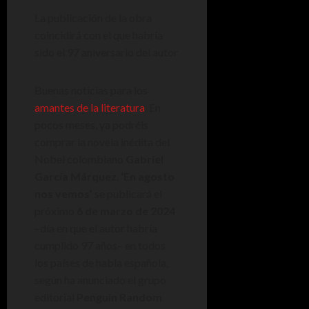
La publicación de la obra
coincidirá con el que habría
sido el 97 aniversario del autor
Buenas noticias para los
amantes de la literatura
. En
pocos meses, ya podréis
comprar la novela inédita del
Nobel colombiano
Gabriel
García Márquez
.
‘En agosto
nos vemos’
se publicará el
próximo
6 de marzo de 2024
–día en que el autor habría
cumplido 97 años– en todos
los países de habla española,
según ha anunciado el grupo
editorial
Penguin Random