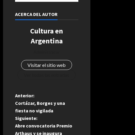
ACERCA DEL AUTOR
Cultura en
Argentina
Administrator
Visitar el sitio web
Ver todas las entradas
N
Anterior:
Cortázar, Borges y una
a
fiesta no vigilada
Siguiente:
v
Abre convocatoria Premio
Arthaus y se inaugura