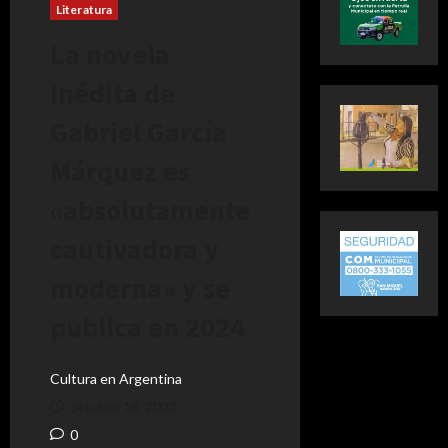
Literatura
La novela
inédita de
Gabriel García
Márquez es
«absolutamente
cautivadora y
moderna» y se
publica en 2024
Cultura en Argentina
octubre 18, 2023
0