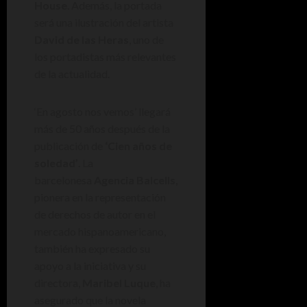
House
. Además, la portada
será una ilustración del artista
David de las Heras
, uno de
los portadistas más relevantes
de la actualidad.
‘En agosto nos vemos’ llegará
más de 50 años después de la
publicación de
‘Cien años de
soledad’
. La
barcelonesa
Agencia Balcells
,
pionera en la representación
de derechos de autor en el
mercado hispanoamericano,
también ha expresado su
apoyo a la iniciativa y su
directora,
Maribel Luque
, ha
asegurado que la novela