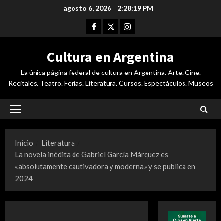
Saltar
agosto 6, 2026
2:28:19 PM
al
Facebook
Twitter
Instagram
contenido
Cultura en Argentina
La única página federal de cultura en Argentina. Arte. Cine.
Recitales. Teatro. Ferias. Literatura. Cursos. Espectáculos. Museos
Menú
principal
Inicio
Literatura
La novela inédita de Gabriel García Márquez es
«absolutamente cautivadora y moderna» y se publica en
2024