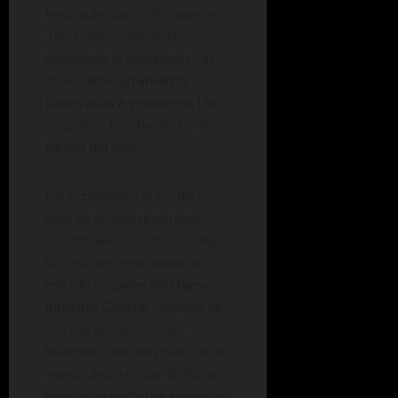
inédita de García Márquez es
“una exploración de la
feminidad, la sexualidad y el
deseo,
absolutamente
cautivadora
y moderna. Un
magnífico broche de oro al
legado del autor”.
Para conmemorar los diez
años de la muerte del autor
colombiano, su familia releyó
la obra que se encontraba
entre los papeles del
Harry
Ransom Centre
. Después de
muchas deliberaciones,
finalmente decidió que todo el
mundo debía poder disfrutar
de «su capacidad de invención,