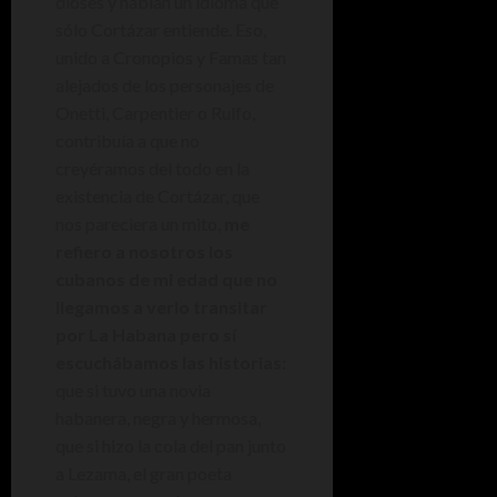
dioses y hablan un idioma que
sólo Cortázar entiende. Eso,
unido a Cronopios y Famas tan
alejados de los personajes de
Onetti, Carpentier o Rulfo,
contribuía a que no
creyéramos del todo en la
existencia de Cortázar, que
nos pareciera un mito,
me
refiero a nosotros los
cubanos de mi edad que no
llegamos a verlo transitar
por La Habana pero sí
escuchábamos las historias
:
que si tuvo una novia
habanera, negra y hermosa,
que si hizo la cola del pan junto
a Lezama, el gran poeta