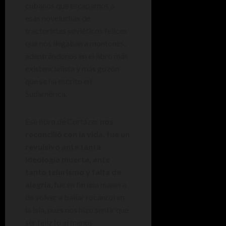
cubanos que escapamos a
esas noveluchas de
tractoristas soviéticos felices
que nos llegaban a montones,
adentrándonos en el libro más
existencialista y más gozón
que se ha escrito en
Sudamérica.
Ese libro de Cortázar
nos
reconcilió con la vida, fue un
revulsivo ante tanta
ideología muerta, ante
tanto telurismo y falta de
alegría
, fue en fin una manera
de volver a bailar rocanrol en
la isla, pues nos hizo sentir que
ser feliz (o al menos