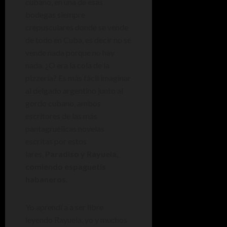
cubano, en una de esas
bodegas siempre
crepusculares donde se vende
de todo en Cuba, es decir no se
vende nada porque no hay
nada. ¿O era la cola de la
pizzería? Es más fácil imaginar
al delgado argentino junto al
gordo cubano, ambos
escritores de las más
pantagruélicas novelas
escritas por estos
lares,
Paradiso y Rayuela,
comiendo espaguetis
habaneros.
Yo aprendí a a ser libre
leyendo Rayuela, yo y muchos