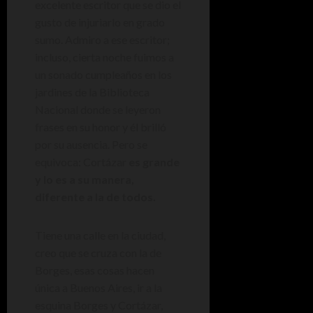
excelente escritor que se dio el
gusto de injuriarlo en grado
sumo. Admiro a ese escritor;
incluso, cierta noche fuimos a
un sonado cumpleaños en los
jardines de la Biblioteca
Nacional donde se leyeron
frases en su honor y él brilló
por su ausencia. Pero se
equivoca: Cortázar
es grande
y lo es a su manera,
diferente a la de todos.
Tiene una calle en la ciudad,
creo que se cruza con la de
Borges, esas cosas hacen
única a Buenos Aires, ir a la
esquina Borges y Cortázar,