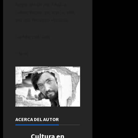
luego doblar por Mujica
Lainez hacen que aquí la vida
sea una fiesta no vigilada.
De Marcial Gala
Clarín
ACERCA DEL AUTOR
Cultura en