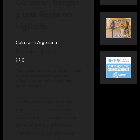
Cortázar, Borges
y una fiesta no
vigilada
Cultura en Argentina
octubre 18, 2023
0
Todo lo que encierra la lectura de los
escritores argentinos para un
cubano que aprendió «a ser libre
leyendo Rayuela»
Cortázar daba la sensación
que flotaba y eso contribuía a
aumentar la sensación de que
era alienígena, caído de un
planeta donde los gatos son