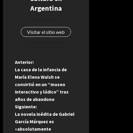
Argentina
Administrator
Visitar el sitio web
Ver todas las entradas
N
Anterior:
La casa de la infancia de
a
María Elena Walsh se
convirtió en un “museo
v
interactivo y lúdico” tras
e
años de abandono
Siguiente:
g
La novela inédita de Gabriel
García Márquez es
a
«absolutamente