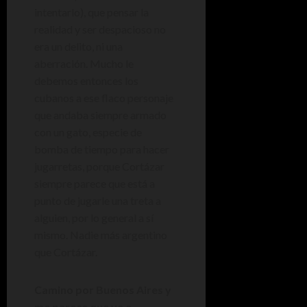
intentarlo), que pensar la
realidad y ser despacioso no
era un delito, ni una
aberración. Mucho le
debemos entonces los
cubanos a ese flaco personaje
que andaba siempre armado
con un gato, especie de
bomba de tiempo para hacer
jugarretas, porque Cortázar
siempre parece que está a
punto de jugarle una treta a
alguien, por lo general a sí
mismo. Nadie más argentino
que Cortázar.
Camino por Buenos Aires y
me parece que va a