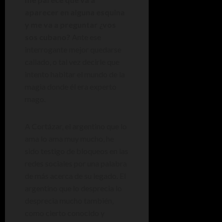
aparecer en alguna esquina
y me va a preguntar ¿vos
sos cubano?
Ante ese
interrogante mejor quedarse
callado, o tal vez decirle que
intento habitar el mundo de la
magia donde él era experto
mago.
A Cortázar, el argentino que lo
ama lo ama muy mucho, he
sido testigo de bloqueos en las
redes sociales por una palabra
de más acerca de su legado. El
argentino que lo desprecia lo
desprecia mucho también,
como cierto conocido y