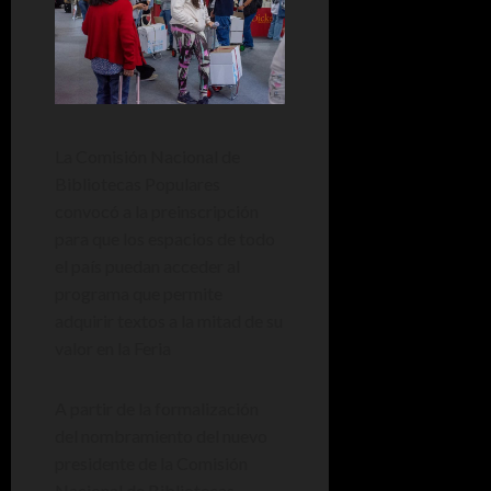
La Comisión Nacional de
Bibliotecas Populares
convocó a la preinscripción
para que los espacios de todo
el país puedan acceder al
programa que permite
adquirir textos a la mitad de su
valor en la Feria
A partir de la formalización
del nombramiento del nuevo
presidente de la Comisión
Nacional de Bibliotecas