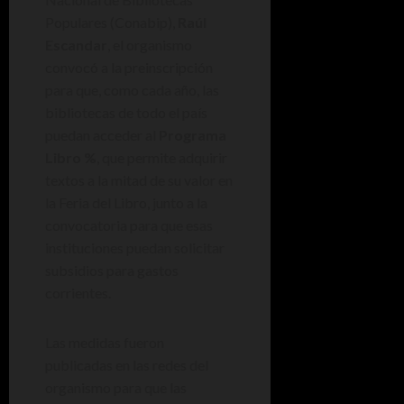
Populares (Conabip),
Raúl
Escandar
, el organismo
convocó a la preinscripción
para que, como cada año, las
bibliotecas de todo el país
puedan acceder al
Programa
Libro %
, que permite adquirir
textos a la mitad de su valor en
la Feria del Libro, junto a la
convocatoria para que esas
instituciones puedan solicitar
subsidios para gastos
corrientes.
Las medidas fueron
publicadas en las redes del
organismo para que las