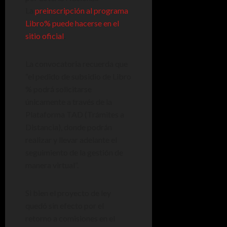
La
preinscripción al programa
Libro% puede hacerse en el
sitio oficial
.
La convocatoria recuerda que
“el pedido de subsidio de Libro
% podrá solicitarse
únicamente a través de la
Plataforma TAD (Trámites a
Distancia), donde podrán
realizar y llevar adelante el
seguimiento de la gestión de
manera virtual”.
Si bien el proyecto de ley
quedó sin efecto por el
retorno a comisiones en el