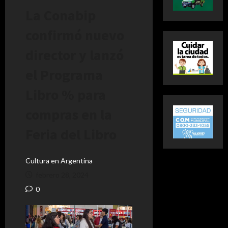
La Conabip
confirmó nuevo
director y lanzó
el Programa
Libro % para
compras en la
Feria del Libro
Cultura en Argentina
febrero 28, 2024
0