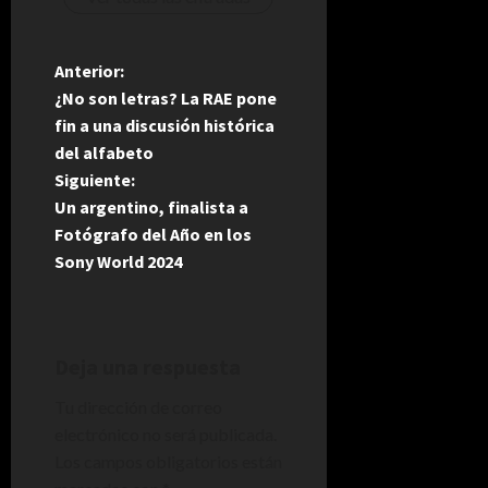
N
Anterior:
¿No son letras? La RAE pone
a
fin a una discusión histórica
del alfabeto
v
Siguiente:
e
Un argentino, finalista a
Fotógrafo del Año en los
g
Sony World 2024
a
c
Deja una respuesta
i
Tu dirección de correo
electrónico no será publicada.
ó
Los campos obligatorios están