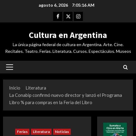
Saltar
agosto 6, 2026
7:05:17 AM
al
Facebook
Twitter
Instagram
contenido
Cultura en Argentina
La única página federal de cultura en Argentina. Arte. Cine.
Recitales. Teatro. Ferias. Literatura. Cursos. Espectáculos. Museos
Menú
principal
Inicio
Literatura
La Conabip confirmó nuevo director y lanzó el Programa
Libro % para compras en la Feria del Libro
Ferias
Literatura
Noticias