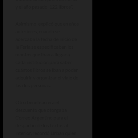
y el año pasado, 122 libros”.
Asimismo, explicó que en años
anteriores, cuando se
acercaba la fecha de inicio de
la Feria se especificaban los
montos que iban a llegar a
cada institución para saber
cuántos libros se iban a poder
adquirir y organizar el viaje de
las dos personas.
Otro beneficio era el
descuento que otorgaba
Correo Argentino para el
despacho de los textos al
interior, recordó Urban quien