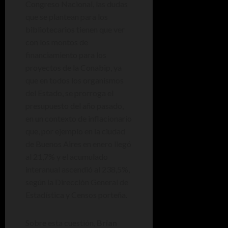
Congreso Nacional, las dudas
que se plantean para los
bibliotecarios tienen que ver
con los montos de
financiamiento para los
proyectos de la Conabip, ya
que en todos los organismos
del Estado, se prorroga el
presupuesto del año pasado,
en un contexto de inflacionario
que, por ejemplo en la ciudad
de Buenos Aires en enero llegó
al 21,7% y el acumulado
interanual ascendió al 238,5%,
según la Dirección General de
Estadística y Censos porteña.
Sobre esta cuestión,
Brian