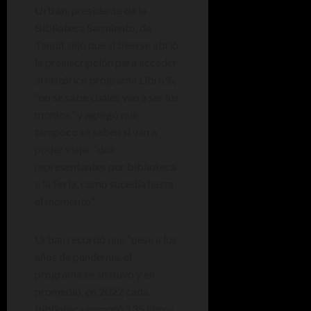
Urban
, presidente de la
Biblioteca Sarmiento, de
Tandil, dijo que si bien se abrió
la preinscripción para acceder
al histórico programa Libro%,
“no se sabe cuáles van a ser los
montos” y agregó que
tampoco se saben si van a
poder viajar “dos
representantes por biblioteca
a la Feria, como sucedía hasta
el momento”.
Urban recordó que “pese a los
años de pandemia, el
programa se sostuvo y en
promedio, en 2022 cada
biblioteca compró 135 libros,