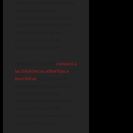
destacó la camaradería de los
representantes de las
bibliotecas durante los tres
días, en la Feria, en los que se
adquieren los libros y el
intercambio con otros
bibliotecarios del país.
Además, la Conabip
convocó a
las bibliotecas adheridas a
inscribirse
al programa de
gastos corrientes. Sobre esta
cuestión, el organismo
informó que no se cuenta con
información sobre “los
montos” para ninguno de los
dos programas, aún.