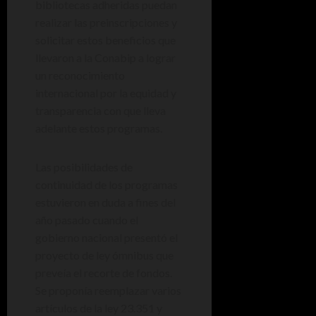
bibliotecas adheridas puedan
realizar las preinscripciones y
solicitar estos beneficios que
llevaron a la Conabip a lograr
un reconocimiento
internacional por la equidad y
transparencia con que lleva
adelante estos programas.
Las posibilidades de
continuidad de los programas
estuvieron en duda a fines del
año pasado cuando el
gobierno nacional presentó el
proyecto de ley ómnibus que
preveía el recorte de fondos.
Se proponía reemplazar varios
artículos de la ley 23.351 y