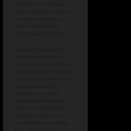
clasificar a las bibliotecas
según la cantidad de obras, el
movimiento diario de esas
obras y las actividades
culturales que desarrollen.
Además, si prosperaba la
iniciativa las bibliotecas
populares iban a depender de
los subsidios que el Congreso
les otorgara, de acuerdo a “la
necesidad social de los
servicios en la zona de
influencia de la Biblioteca
Popular”. Actualmente, la
Conabip se financia con un
porcentaje de lo recaudado
por Lotería Nacional.