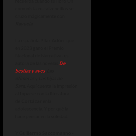
recuerda cuando su libro Un
comunista en calzoncillos se
cruzó mágicamente con
Rayuela
.
La española
Pilar Adón
-que
en 2023 ganó el Premio
Nacional de Narrativa- es
autora de las novelas
De
bestias y aves
,
Las
efímeras
y
Las hijas de
Sara
.
Aquí cuenta la impresión
al toparse con la literatura
de
Cortázar
enla
adolescencia. Y por qué la
hace pensar en la soledad.
Y
Guillermo Saccomanno
-