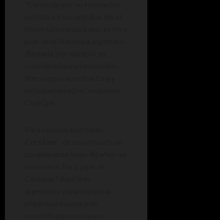
“Conocido por su innovación
narrativa y su contribución al
boom latinoamericano, es otro
pilar de la literatura argentina.
Rayuela
, por ejemplo, es
considerada una revolución
literaria por su estructura y
enfoque narrativo”, responde
ChatGpt.
Para muchos escritores,
Cortázar
-de cuya muerte se
cumplen este lunes 40 años- es
una marca. Pero ¿qué de
Cortázar? Aquí tres
argentinos y una española
eligen una escena y un
recuerdo personal o una