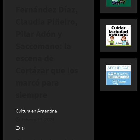
Fernández Díaz,
Claudia Piñeiro,
Pilar Adón y
Saccomano: la
escena de
Cortázar que los
marcó para
siempre
Cultura en Argentina
febrero 11, 2024
0