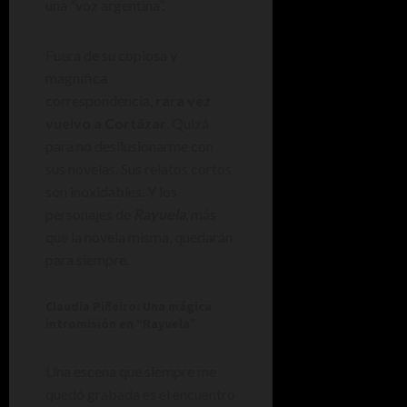
una “voz argentina”.
Fuera de su copiosa y
magnífica
correspondencia,
rara vez
vuelvo a Cortázar
. Quizá
para no desilusionarme con
sus novelas. Sus relatos cortos
son inoxidables. Y los
personajes de
Rayuela
, más
que la novela misma, quedarán
para siempre.
Claudia Piñeiro: Una mágica
intromisión en “Rayuela”
Una escena que siempre me
quedó grabada es el encuentro