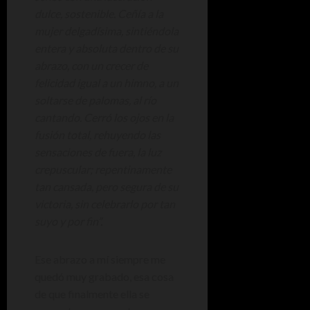
dulce, sostenible. Ceñía a la
mujer delgadísima, sintiéndola
entera y absoluta dentro de su
abrazo, con un crecer de
felicidad igual a un himno, a un
soltarse de palomas, al río
cantando. Cerró los ojos en la
fusión total, rehuyendo las
sensaciones de fuera, la luz
crepuscular; repentinamente
tan cansada, pero segura de su
victoria, sin celebrarlo por tan
suyo y por fin”.
Ese abrazo a mí siempre me
quedó muy grabado, esa cosa
de que finalmente ella se