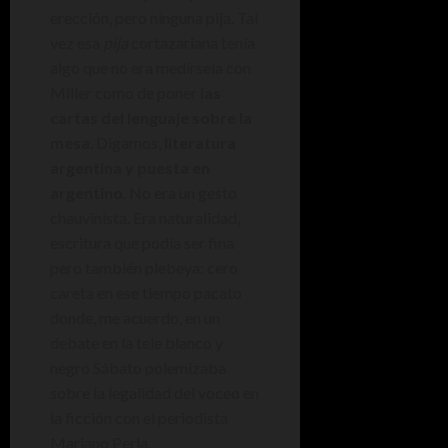
erección, pero ninguna pija. Tal
vez esa
pija
cortazariana tenía
algo que no era medírsela con
Miller como de poner
las
cartas del lenguaje sobre la
mesa
. Digamos,
literatura
argentina y puesta en
argentino
. No era un gesto
chauvinista. Era naturalidad,
escritura que podía ser fina
pero también plebeya: cero
careta en ese tiempo pacato
donde, me acuerdo, en un
debate en la tele blanco y
negro Sábato polemizaba
sobre la legalidad del voceo en
la ficción con el periodista
Mariano Perla.