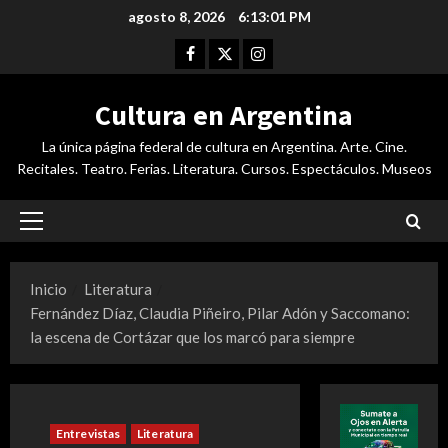
Saltar
agosto 8, 2026
6:13:02 PM
al
Facebook
Twitter
Instagram
contenido
Cultura en Argentina
La única página federal de cultura en Argentina. Arte. Cine.
Recitales. Teatro. Ferias. Literatura. Cursos. Espectáculos. Museos
Menú
principal
Inicio
Literatura
Fernández Díaz, Claudia Piñeiro, Pilar Adón y Saccomano:
la escena de Cortázar que los marcó para siempre
Entrevistas
Literatura