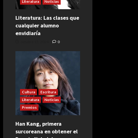
Literatura
Noticias
Literatura: Las clases que
cualquier alumno
envidiaría
octubre 15, 2024
0
Cultura
Escritura
Literatura
Noticias
Premios
Han Kang, primera
surcoreana en obtener el