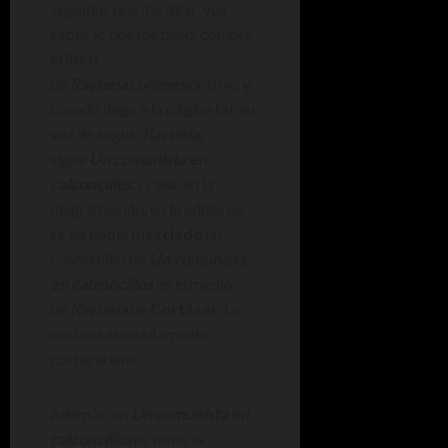
seguidor que me dice “vos
sabés lo que me pasó, compré
el libro
de
Rayuela
conmemorativo y
cuando llego a la página tal, en
vez de seguir
Rayuela
,
sigue
Un comunista en
calzoncillos
. O sea, en la
diagramación, en la editorial,
se les había
mezclado
un
cuadernillo de
Un comunista
en calzoncillos
en el medio
de
Rayuela
de
Cortázar
. Lo
cual era absolutamente
cortazariano.
Además, en
Un comunista en
calzoncillos
yo tomo la