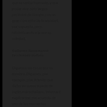
que se sentía bien solo, y que
podía vivir solo largos
periodos de tiempo, con un
gran concepto de la amistad,
por supuesto, pero
reivindicando a la vez su
soledad.
Guillermo Saccomanno:
Escribiendo mañana
Digamos las cosas por su
nombre. Digamos, por
ejemplo, pija. Admito que
dicho así suena a pedo de
inglés marechaliano. Intentaré
explicarme: me acuerdo de
uno de los momentos