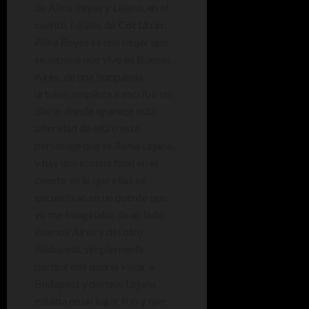
de Alina Reyes y Lejana, en el
cuento
Lejana
, de
Cortázar
.
Alina Reyes es una mujer que
se supone que vive en Buenos
Aires, de una burguesía
urbana, empieza a escribir un
diario donde aparece esta
alteridad de ella o este
personaje que se llama Lejana,
y hay una escena final en el
cuento en la que ellas se
encuentran en un puente que
yo me imaginaba de un lado
Buenos Aires y del otro
Budapest, simplemente
porque ella quería viajar a
Budapest y porque Lejana
estaba en un lugar frío y que