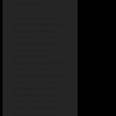
había nieve, etc.
Siempre me acuerdo ese
abrazo sobre el puente y que
una se convierte en la
otra.
Tiene muchos detalles
por ejemplo, el cierre de la
cartera que siente en el
abrazo. Quiero leer
exactamente esa parte. Bueno,
dice que…
“las dos se
abrazaron rígidas y calladas en
el puente, con el río trizado
golpeando en los pilares. A
Alina le dolió el cierre de la
cartera que la fuerza del
abrazo le clavaba entre los
senos con una laceración