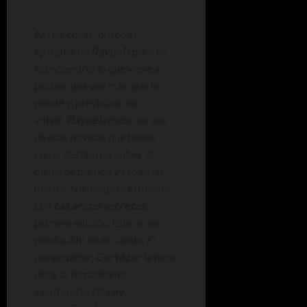
Así las cosas, busco el
ejemplar de
Rayuela
pero no
lo encuentro: lo que viene a
probar, una vez más, que lo
presté y, previsible, no
volvió.
Rayuela
debe ser una
de esas novelas que tienen
como destino no volver al
punto de partida y eso es un
mérito. No me pasa lo mismo
con
Las armas secretas
,
primera edición. Este no se
presta. Ahí, en el cuento
El
perseguidor
,
Cortázar
le hace
decir al fumadísimo
saxofonista Johnny