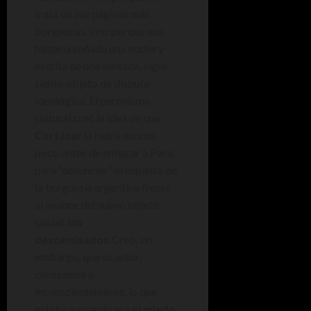
trata de sus páginas más
borgeanas, sino porque esa
historia soñada una noche y
escrita de una sentada, sigue
siento objeto de disputa
ideológica. El peronismo
cultural creó la idea de que
Cortázar
la había escrito
poco antes de emigrar a París
para “denunciar” el espanto de
la burguesía argentina frente
al avance del nuevo objeto
social:
los
descamisados.
Creo, sin
embargo, que su autor,
consciente o
inconscientemente, lo que
estaba narrando era
el miedo