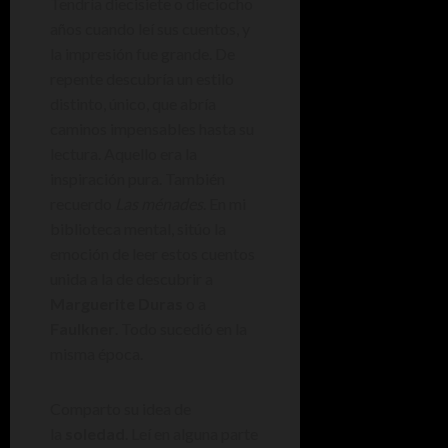
Tendría diecisiete o dieciocho
años cuando leí sus cuentos, y
la impresión fue grande. De
repente descubría un estilo
distinto, único, que abría
caminos impensables hasta su
lectura. Aquello era la
inspiración pura. También
recuerdo
Las ménades
. En mi
biblioteca mental, sitúo la
emoción de leer estos cuentos
unida a la de descubrir a
Marguerite Duras
o a
Faulkner
. Todo sucedió en la
misma época.
Comparto su idea de
la
soledad
. Leí en alguna parte