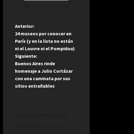
Ver todas las entradas
N
Anterior:
24 museos por conocer en
a
París (y en la lista no están
ni el Louvre ni el Pompidou)
v
Siguiente:
e
Buenos Aires rinde
homenaje a Julio Cortázar
g
con una caminata por sus
sitios entrañables
a
c
i
Deja una respuesta
Tu dirección de correo
ó
electrónico no será publicada.