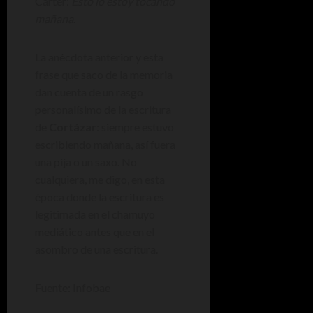
Carter:
Esto lo estoy tocando
mañana
.
La anécdota anterior y esta
frase que saco de la memoria
dan cuenta de un rasgo
personalísimo de la escritura
de
Cortázar
: siempre estuvo
escribiendo mañana, así fuera
una pija o un saxo. No
cualquiera, me digo, en esta
época donde la escritura es
legitimada en el chamuyo
mediático antes que en el
asombro de una escritura.
Fuente: Infobae