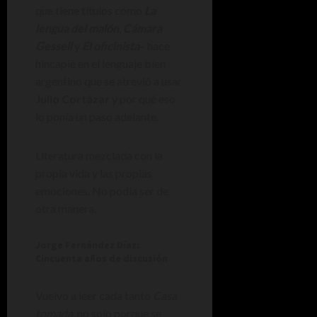
que tiene títulos como
La
lengua del malón
,
Cámara
Gessell
y
El oficinista
– hace
hincapié en el lenguaje bien
argentino que se atrevió a usar
Julio Cortázar
y por qué eso
lo ponía un paso adelante.
Literatura mezclada con la
propia vida y las propias
emociones. No podía ser de
otra manera.
Jorge Fernández Díaz:
Cincuenta años de discusión
Vuelvo a leer cada tanto
Casa
tomada
, no solo porque se