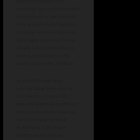
encuentra con ese otro
personaje que probablemente
es ella misma, y que cambian
roles, y que la mujer burguesa
pasa a ser una pordiosera en
algún lugar con nieve. En ese
abrazo hay condensada, me
parece, mucha fuerza del
cuento
Lejana
de
Cortázar
.
La anécdota que tengo
con
Cortázar
tiene que ver
con cuando yo saqué
Un
comunista en calzoncillos
en
el mismo momento salía una
edición conmemorativa
de
Rayuela
. Y un día por
Twitter me escribe un