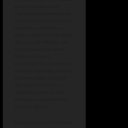
que provocaba aquel
régimen autoritario
que iba
copando todo y arrinconando
a quien no se allanaba a su
estilo y propósitos.
Cortázar
dijo, para salir del paso, que
era simplemente un texto
fantástico. Pero lo
verdaderamente fantástico es
que
se ha discutido durante
cincuenta años
, y se sigue
discutiendo hoy mismo, en
relación a un período de la
historia y a una metodología
de poder vigente.
No lo conocí a
Julio Cortázar
,