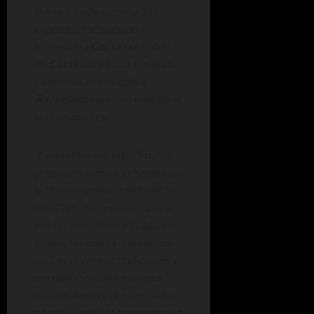
estructura de cambiar los
capítulos haciendo un
homenaje a
Cortázar
, hablo
de
Cortázar
y justo ese libro
se le mete en el medio a
Rayuela
, me pareció mágico al
estilo
Cortázar
.
Y este chico me dijo: “No hay
problema porque ya hablé con
la librería y me lo cambian”. Le
dije: “No, de ninguna manera,
ese libro lo quiero yo”. Así que
bueno, le compré una edición
de
Cortázar
en condiciones y
me quedé con esa en la que,
cuando llegás a determinada
página, sigue
Un comunista en