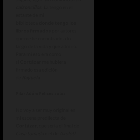
calzoncillos. L
a tengo en el
estante de mi
biblioteca
donde tengo los
libros firmados
por autores
que me he encontrado a lo
largo de la vida y que admiro.
Para mí eso era como
si
Cortázar
me hubiera
firmado esa edición
de
Rayuela
.
Pilar Adón: Felices solos
No voy a ser muy original en
mi escena predilecta de
Cortázar
, que sería el final de
Casa tomada
o el de
Axolotl
.