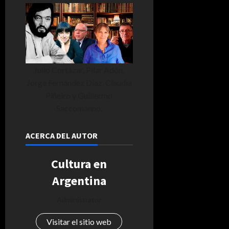
Julio Cortázar, Pilar Adón,
Jorge Fernández Díaz, Claudia
Piñeiro y Guillermo
Saccomanno.
ACERCA DEL AUTOR
Cultura en
Argentina
Administrator
Visitar el sitio web