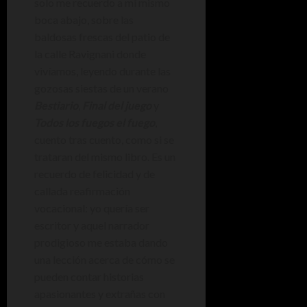
solo me recuerdo a mí mismo
boca abajo, sobre las
baldosas frescas del patio de
la calle Ravignani donde
vivíamos, leyendo durante las
gozosas siestas de un verano
Bestiario
,
Final del juego
y
Todos los fuegos el fuego
,
cuento tras cuento, como si se
trataran del mismo libro. Es un
recuerdo de felicidad y de
callada reafirmación
vocacional: yo quería ser
escritor y aquel narrador
prodigioso me estaba dando
una lección acerca de cómo se
pueden contar historias
apasionantes y extrañas con