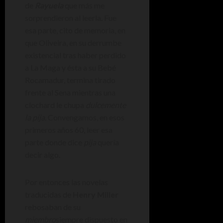
de
Rayuela
que más me
sorprendieron al leerla. Fue
esa parte, cito de memoria, en
que Oliveira, en su derrumbe
existencial tras haber perdido
a La Maga y ésta a su Bebé
Rocamadur, termina tirado
frente al Sena mientras una
clochard le chupa
dulcemente
la pija.
Convengamos, en esos
primeros años 60, leer esa
parte donde dice
pija
quería
decir algo.
Por entonces las novelas
traducidas de
Henry Miller
rebosaban de su
miembro
siempre dispuesto en