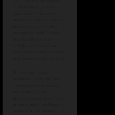
¿Era contra los descamisados
“Casa tomada? ¿Por qué
conmueve un abrazo en la
nieve? ¿Se puede escribir en el
lenguaje de la calle? ¿Nos
hermana la soledad? Cuatro
grandes autores cruzan
reflexiones literarias con
emociones propias, a 40 años
de la muerte de Julio Cortázar.
Si se le pregunta a la
Inteligencia Artificial cuáles
son los tres escritores más
importantes de toda la
literatura argentina, dirá que
primero
Jorge Luis Borges
y
segundo,
Julio Cortázar
.