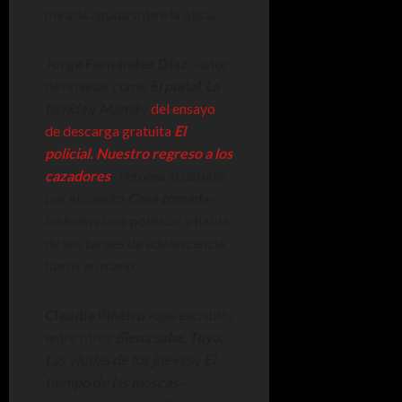
mirada aguda sobre la obra.
Jorge Fernández Díaz
-autor
de novelas como
El puñal
,
La
herida
y
Mamá
y
del ensayo
de descarga gratuita
El
policial. Nuestro regreso a los
cazadores
– retoma el debate
por el cuento
Casa tomada
-
leído en clave política- y habla
de sus tardes de adolescencia,
libros en mano.
Claudia Piñeiro
-que escribió,
entre otros,
Elena sabe
,
Tuya
,
Las viudas de los jueves
y
El
tiempo de las moscas
–