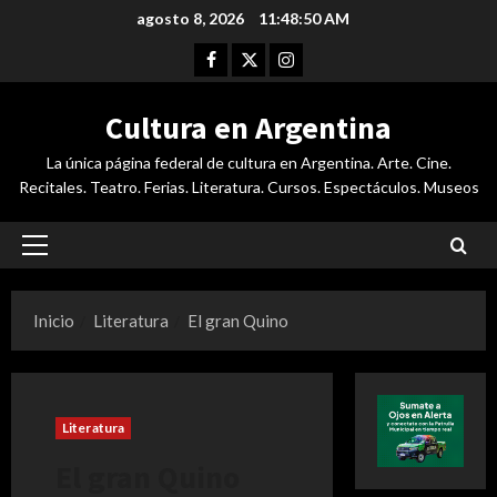
Saltar
agosto 8, 2026
11:48:50 AM
al
Facebook
Twitter
Instagram
contenido
Cultura en Argentina
La única página federal de cultura en Argentina. Arte. Cine.
Recitales. Teatro. Ferias. Literatura. Cursos. Espectáculos. Museos
Menú
principal
Inicio
Literatura
El gran Quino
Literatura
El gran Quino