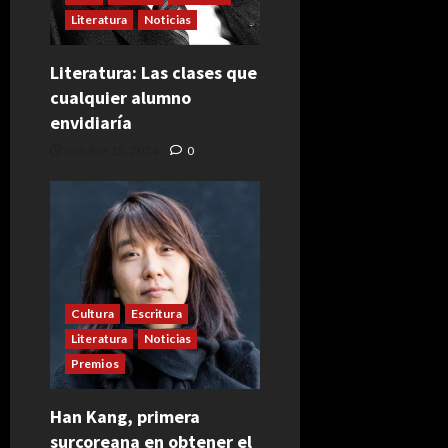
Literatura
Noticias
Literatura: Las clases que
cualquier alumno
envidiaría
octubre 15, 2024
0
Cultura
Escritura
Literatura
Noticias
Premios
Han Kang, primera
surcoreana en obtener el