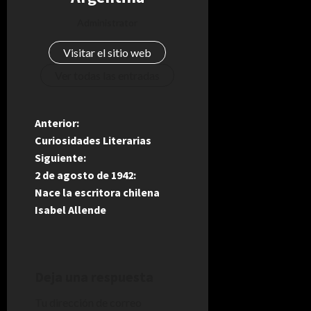
Administrator
Visitar el sitio web
Ver todas las entradas
N
Anterior:
Curiosidades Literarias
a
Siguiente:
2 de agosto de 1942:
v
Nace la escritora chilena
e
Isabel Allende
g
a
Deja una respuesta
c
Tu dirección de correo