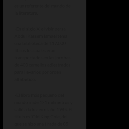
es un referente del mundo de
la literatura.
-En el siglo X, el visir persa
Abdul Kassem Ismael tenía
una biblioteca de 117.000
libros los cuales eran
transportados en las jorobas
de 400 camellos adiestrados
para llevarlos por orden
alfabético.
-El libro más pequeño del
mundo mide 1×1 milímetros y
salió a la luz en el año 1985. El
título es ‘Old King Cole’, del
que se hizo una tirada de 85