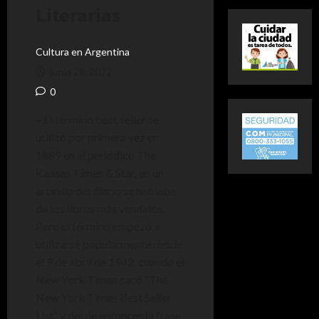
Literarias
Cultura en Argentina
junio 28, 2022
0
– El término best seller se
utilizó por primera vez en
1889 en el periódico The
Kansas Times & Star, en un
artículo del diario se hablaba
de los libros más vendidos.
Pero el término empezó a
utilizarse popularmente desde
el 9 de abril de 1942, cuando el
New York Times sacó “The
New York Times Best Seller
List” y desde entonces la frase