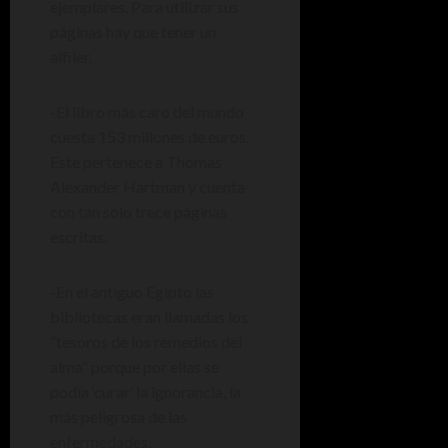
ejemplares. Para utilizar sus
páginas hay que tener un
alfiler.
-El libro más caro del mundo
cuesta 153 millones de euros.
Este pertenece a Thomas
Alexander Hartman y cuenta
con tan sólo trece páginas
escritas.
-En el antiguo Egipto las
bibliotecas eran llamadas los
“tesoros de los remedios del
alma” porque por ellas se
podía ‘curar’ la ignorancia, la
más peligrosa de las
enfermedades.