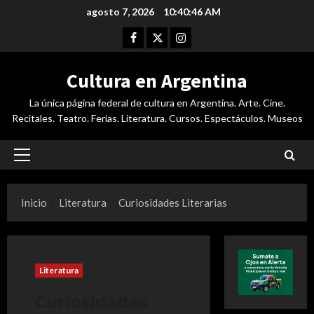
Saltar
agosto 7, 2026
10:40:47 AM
al
Facebook
Twitter
Instagram
contenido
Cultura en Argentina
La única página federal de cultura en Argentina. Arte. Cine.
Recitales. Teatro. Ferias. Literatura. Cursos. Espectáculos. Museos
Menú
principal
Inicio
Literatura
Curiosidades Literarias
Literatura
Curiosidades