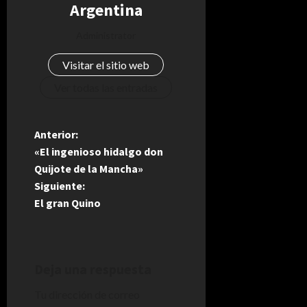
Argentina
Administrator
Visitar el sitio web
Ver todas las entradas
N
Anterior:
«El ingenioso hidalgo don
a
Quijote de la Mancha»
Siguiente:
v
El gran Quino
e
g
Deja una respuesta
a
Tu dirección de correo