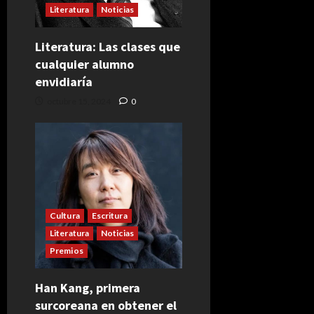
Literatura
Noticias
Literatura: Las clases que
cualquier alumno
envidiaría
octubre 15, 2024
0
Cultura
Escritura
Literatura
Noticias
Premios
Han Kang, primera
surcoreana en obtener el