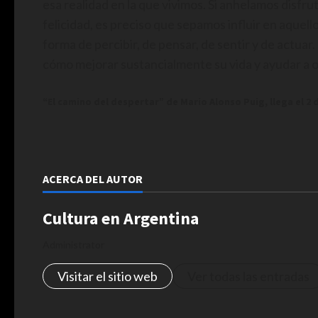
esa realidad en la que vivimos. Si anhelamos disfru
felicidad, es preciso que sepamos influir en aque
forma de percibir, de pensar, de sentir y de actuar
cómo mejorar sustancialmente su vida y ayudar a o
“El camino del despertar” de Mario Alonso Puig, llega el 2
ACERCA DEL AUTOR
Cultura en Argentina
Administrator
Visitar el sitio web
Ver todas las entradas