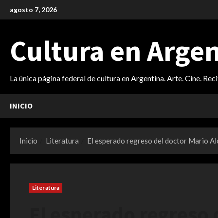
Saltar
agosto 7, 2026
al
contenido
Cultura en Arge
La única página federal de cultura en Argentina. Arte. Cine. Rec
INICIO
Inicio
Literatura
El esperado regreso del doctor Mario Al
Literatura
El esperado regreso 