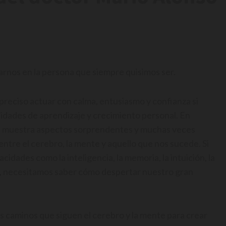
rnos en la persona que siempre quisimos ser.
preciso actuar con calma, entusiasmo y confianza si
idades de aprendizaje y crecimiento personal. En
s muestra aspectos sorprendentes y muchas veces
entre el cerebro, la mente y aquello que nos sucede. Si
dades como la inteligencia, la memoria, la intuición, la
or, necesitamos saber cómo despertar nuestro gran
los caminos que siguen el cerebro y la mente para crear