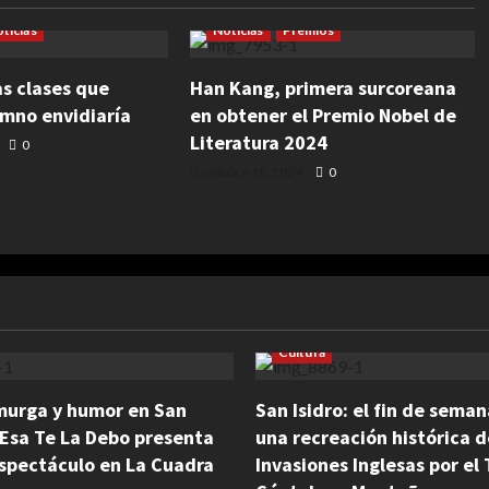
Escritura
Cultura
Escritura
Literatura
ticias
Noticias
Premios
as clases que
Han Kang, primera surcoreana
umno envidiaría
en obtener el Premio Nobel de
Literatura 2024
0
octubre 10, 2024
0
Cultura
murga y humor en San
San Isidro: el fin de sema
Esa Te La Debo presenta
una recreación histórica d
spectáculo en La Cuadra
Invasiones Inglesas por el 