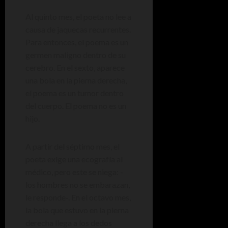
Al quinto mes, el poeta no lee a
causa de jaquecas recurrentes.
Para entonces, el poema es un
germen maligno dentro de su
cerebro. En el sexto, aparece
una bola en la pierna derecha,
el poema es un tumor dentro
del cuerpo. El poema no es un
hijo.
A partir del séptimo mes, el
poeta exige una ecografía al
médico, pero este se niega: -
los hombres no se embarazan,
le responde-. En el octavo mes,
la bola que estuvo en la pierna
derecha llega a los dedos