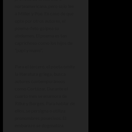
norteamericana, pero solo lee
a Miller y Poe. En caso de que
opte por otros autores, el
poema-feto golpea su
abdomen. El poema es tan
caprichoso como los hijos de
“papi y mami”.
Para el tercero, el poeta omite
la literatura griega, busca
autores contemporáneos
como Cortázar. Durante el
cuarto mes se enamora de
Rilke y Borges. Para hablar de
ellos, se persigna o utiliza
pronombres posesivos. El
embarazo se dogmatiza.