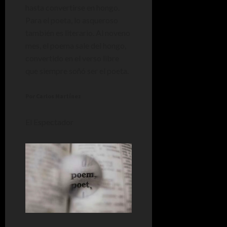
hasta convertirse en hongo.
Para el poeta, lo asqueroso
también es literario. Al noveno
mes, el poema sale del hongo,
convertido en el verso libre
que siempre soñó ser el poeta.
Por Carlos Martínez
El Espectador