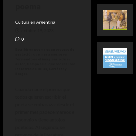
poema
Cultura en Argentina
octubre 19, 2023
0
Escribir un poema es un proceso de
gestación que mes a mes se va
formando en el imaginario de su
autor, tiempo en el que redescubre
las letras de Miller, Cortázar y
Borges.
Cuando nace el poema que
todos quieren escribir, el
poeta se embaraza: desde el
primer mes padece mareos e
insomnio y tiene antojos
poéticos. Al segundo, se
provoca de la literatura