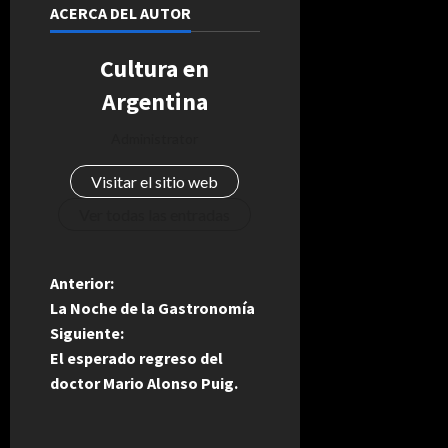
ACERCA DEL AUTOR
Cultura en
Argentina
Administrator
Visitar el sitio web
Ver todas las entradas
N
Anterior:
La Noche de la Gastronomía
a
Siguiente:
El esperado regreso del
v
doctor Mario Alonso Puig.
e