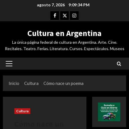
Saltar
agosto 7, 2026
9:09:35 PM
al
Facebook
Twitter
Instagram
contenido
Cultura en Argentina
La única página federal de cultura en Argentina. Arte. Cine.
Recitales. Teatro. Ferias. Literatura. Cursos. Espectáculos. Museos
Menú
principal
Inicio
Cultura
Cómo nace un poema
Cultura
Cómo nace un