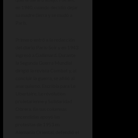
en 1940, cuando decidió dejar
su madre tierra y se mudó a
París.
Primero entró a la redacción
del diario Paris-Soir y en 1943
ingresó a Gallimard. Durante
la Segunda Guerra Mundial
dirigió la revista Combat y, al
concluir la guerra, se afilió al
anarquismo. Escribía para Le
Libertaire, Le révolutíon
proletarienne y Solidaridad
Obrera. En sus columnas
encendidas apoyó las
protestas de 1953 en
Alemania Oriental, defendió el