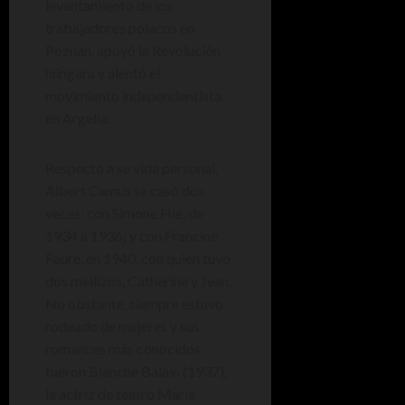
levantamiento de los
trabajadores polacos en
Poznan, apoyó la Revolución
húngara y alentó el
movimiento independentista
en Argelia.
Respecto a su vida personal,
Albert Camus se casó dos
veces: con Simone Hie, de
1934 a 1936; y con Francine
Faure, en 1940, con quien tuvo
dos mellizos, Catherine y Jean.
No obstante, siempre estuvo
rodeado de mujeres y sus
romances más conocidos
fueron Blanche Balain (1937),
la actriz de teatro María