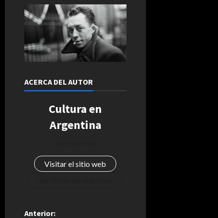
ACERCA DEL AUTOR
Cultura en
Argentina
Administrator
Visitar el sitio web
Ver todas las entradas
N
Anterior: