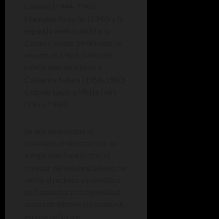
Casares (1944-1945),
Mamaine Koestler (1946) y la
segunda vuelta con María
Casares, desde 1948 hasta su
muerte en 1960). También
habría que mencionar a
Catherine Sellers (1956-1960)
y, desde luego a Mette Ivers
(1957-1960).
Se dijo incluso que su
resonante enemistad con su
amigo Jean Paul Sartre, el
creador del existencialismo, se
debió al rechazo sistemático
de Camus hacia la curiosidad
sexual de Simone De Beauvoir,
esposa de Sartre.