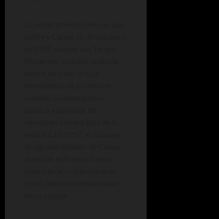
Lo públicamente cierto es que
Sartre y Camus se distanciaron
en 1952, cuando Les Temps
Modernes, la publicación de
Sartre, hizo una crítica
demoledora de El hombre
rebelde. Su intercambio
público y epistolar de
reproches son una joya de la
retórica. En 1957, el discurso
de agradecimiento de Camus
al recibir el Premio Nobel,
tiene párrafos que disparan
como flechas contra el autor
de La náusea.