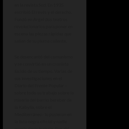
en la revista Sud. En 1935
escribió El revés y el derecho.
Fundó en Argel dos teatros
revolucionarios para poner en
escena las piezas rápidas que
salían de su pluma caliente.
Se desencantó del comunismo
y se convirtió en un cronista
lúcido de su tiempo. Varias de
sus investigaciones en el
Diario del Frente Popular –
sobre todo su trabajo sobre la
miseria del barrio bereber de
la Kabylia, sobre el
Mediterráneo- lo pusieron en
la lista negra oficial y nadie
quería darle trabajo. Fue ahí,