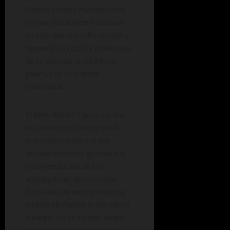
Camus pasaba muchas horas
con un tío carnicero Gustave
Acault, que era culto, masón y
despertó la codicia intelectual
de su sobrino al abrirle las
puertas de su nutrida
biblioteca.
Si bien, Albert Camus no era
un colono rico sino un pied-
noir pobre, pudo ir a una
escuela francesa, gracias a la
recomendación de los
empleadores de su madre.
Esos años de mucho deporte
e ideas hirvientes lo marcaron
a fuego. Tal es así que, luego
de haber recibido el Premio