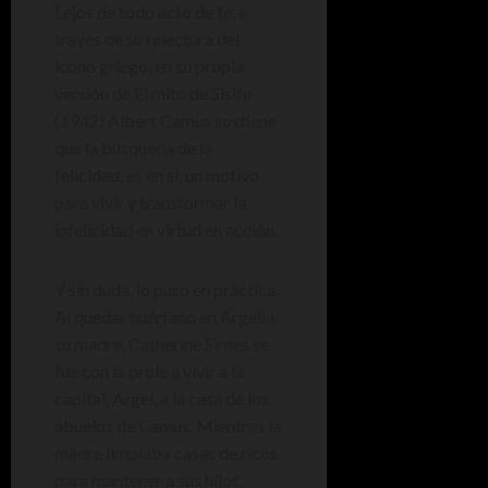
Lejos de todo acto de fe, a
través de su relectura del
icono griego, en su propia
versión de El mito de Sísifo
(1942) Albert Camus sostiene
que la búsqueda de la
felicidad, es en sí, un motivo
para vivir y transformar la
infelicidad en virtud en acción.
Y sin duda, lo puso en práctica.
Al quedar huérfano en Argelia,
su madre, Catherine Sintès se
fue con la prole a vivir a la
capital, Argel, a la casa de los
abuelos de Camus. Mientras la
madre limpiaba casas de ricos
para mantener a sus hijos,