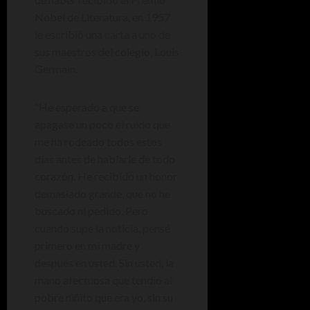
Nobel de Literatura, en 1957
le escribió una carta a uno de
sus maestros del colegio, Louis
Germain.
“He esperado a que se
apagase un poco el ruido que
me ha rodeado todos estos
días antes de hablarle de todo
corazón. He recibido un honor
demasiado grande, que no he
buscado ni pedido. Pero
cuando supe la noticia, pensé
primero en mi madre y
después en usted. Sin usted, la
mano afectuosa que tendió al
pobre niñito que era yo, sin su