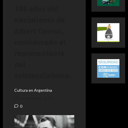
108 años del
nacimiento de
Albert Camus,
considerado el
representante
del
existencialismo.
Cultura en Argentina
noviembre 8, 2021
0