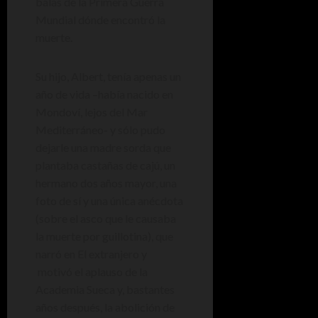
balas de la Primera Guerra
Mundial dónde encontró la
muerte.
Su hijo, Albert, tenía apenas un
año de vida –había nacido en
Mondoví, lejos del Mar
Mediterráneo- y sólo pudo
dejarle una madre sorda que
plantaba castañas de cajú, un
hermano dos años mayor, una
foto de sí y una única anécdota
(sobre el asco que le causaba
la muerte por guillotina), que
narró en El extranjero y
motivó el aplauso de la
Academia Sueca y, bastantes
años después, la abolición de