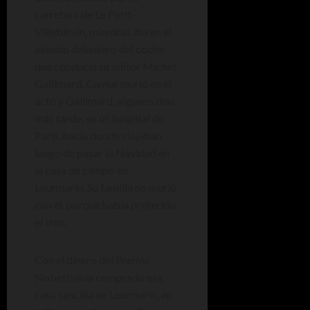
carretera de Le Petit-
Villeblevin, mientras iba en el
asiento delantero del coche
que conducía su editor Michel
Gallimard. Camus murió en el
acto y Gallimard, algunos días
más tarde, en un hospital de
París, hacia donde viajaban
luego de pasar la Navidad en
la casa de campo en
Lourmarin. Su familia no murió
con él, porque había preferido
el tren.
Con el dinero del Premio
Nobel había comprado esa
casa sencilla en Lourmarin, en