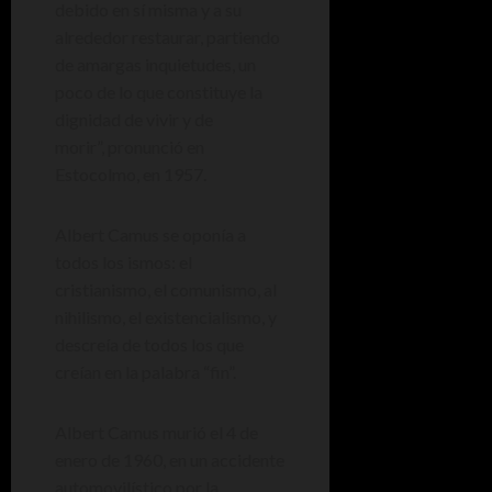
debido en sí misma y a su
alrededor restaurar, partiendo
de amargas inquietudes, un
poco de lo que constituye la
dignidad de vivir y de
morir”, pronunció en
Estocolmo, en 1957.
Albert Camus se oponía a
todos los ismos: el
cristianismo, el comunismo, al
nihilismo, el existencialismo, y
descreía de todos los que
creían en la palabra “fin”.
Albert Camus murió el 4 de
enero de 1960, en un accidente
automovilístico por la