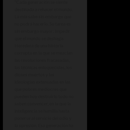
“Cada generación se siente
destinada a rehacer el mundo.
La mía sabe sin embargo que
no podrá hacerlo. Su tarea es
sin embargo mayor: impedir
que el mundo se deshaga.
Heredera de una historia
corrupta en la que se mezclan
las revoluciones fracasadas,
las técnicas enloquecidas, los
dioses muertos y las
ideologías extenuadas en las
que pobres mediocres que
pueden hoy destruirlo todo no
saben convencer, en la que la
inteligencia se humilla hasta
ponerse al servicio del odio y
la opresión. Esa generación ha