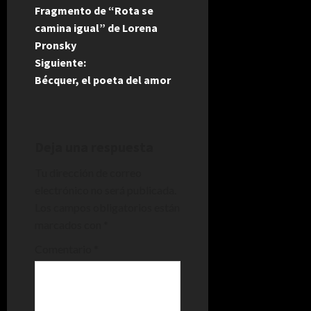
Fragmento de “Rota se
a
camina igual” de Lorena
Pronsky
v
Siguiente:
e
Bécquer, el poeta del amor
g
a
Deja una respuesta
c
Tu dirección de correo
electrónico no será publicada.
i
Los campos obligatorios están
marcados con
*
ó
Comentario
*
n
d