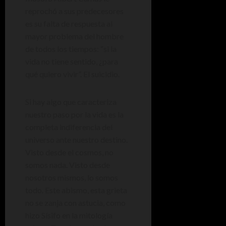
reprochó a sus predecesores
es su falta de respuesta al
mayor problema del hombre
de todos los tiempos: “si la
vida no tiene sentido, ¿para
qué quiero vivir”. El suicidio.
Si hay algo que caracteriza
nuestro paso por la vida es la
completa indiferencia del
universo ante nuestro destino.
Visto desde el cosmos, no
somos nada. Visto desde
nosotros mismos, lo somos
todo. Este abismo, esta grieta
no se zanja con astucia, como
hizo Sísifo en la mitología