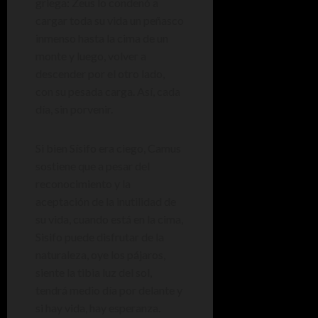
griega: Zeus lo condenó a
cargar toda su vida un peñasco
inmenso hasta la cima de un
monte y luego, volver a
descender por el otro lado,
con su pesada carga. Así, cada
día, sin porvenir.
Si bien Sísifo era ciego, Camus
sostiene que a pesar del
reconocimiento y la
aceptación de la inutilidad de
su vida, cuando está en la cima,
Sisifo puede disfrutar de la
naturaleza, oye los pájaros,
siente la tibia luz del sol,
tendrá medio día por delante y
si hay vida, hay esperanza.