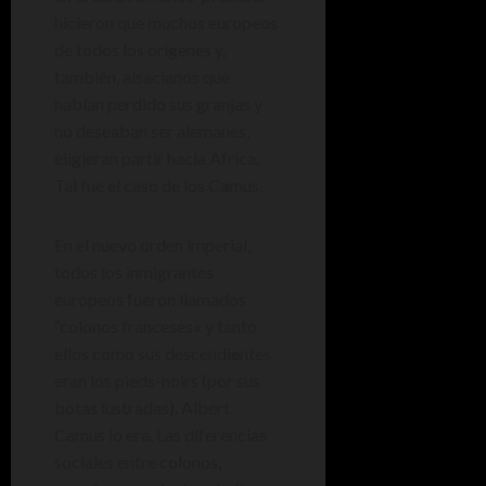
hicieron que muchos europeos
de todos los orígenes y,
también, alsacianos que
habían perdido sus granjas y
no deseaban ser alemanes,
eligieran partir hacia Africa.
Tal fue el caso de los Camus.
En el nuevo orden imperial,
todos los inmigrantes
europeos fueron llamados
“colonos franceses» y tanto
ellos como sus descendientes
eran los pieds-noirs (por sus
botas lustradas). Albert
Camus lo era. Las diferencias
sociales entre colonos,