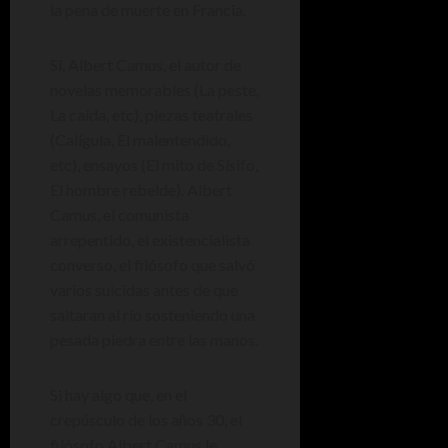
la pena de muerte en Francia.
Sí, Albert Camus, el autor de
novelas memorables (La peste,
La caída, etc), piezas teatrales
(Calígula, El malentendido,
etc), ensayos (El mito de Sísifo,
El hombre rebelde). Albert
Camus, el comunista
arrepentido, el existencialista
converso, el filósofo que salvó
varios suicidas antes de que
saltaran al río sosteniendo una
pesada piedra entre las manos.
Si hay algo que, en el
crepúsculo de los años 30, el
filósofo Albert Camus le