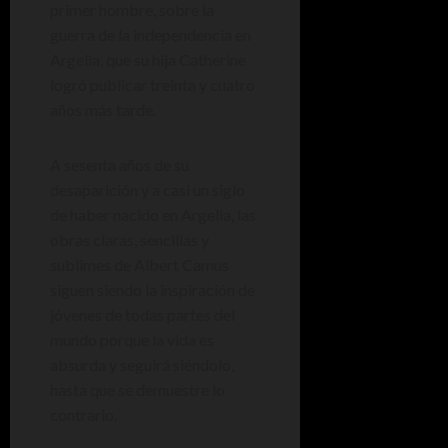
primer hombre, sobre la
guerra de la independencia en
Argelia, que su hija Catherine
logró publicar treinta y cuatro
años más tarde.
A sesenta años de su
desaparición y a casi un siglo
de haber nacido en Argelia, las
obras claras, sencillas y
sublimes de Albert Camus
siguen siendo la inspiración de
jóvenes de todas partes del
mundo porque la vida es
absurda y seguirá siéndolo,
hasta que se demuestre lo
contrario.