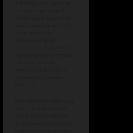
mundial a Albert Camus) en
realidad no querían que los
nativos “de piel oscurita” (un
racismo que sutilmente refleja
esa misma “ficción”)
aprendieran francés,
estudiaran las grandes ideas
rectoras del espíritu francés y
que luego la mayoría
musulmana aplicara en su
contra sus propias ideas
libertarias.
Esas diferencias indignaban a
Camus. Se afilió al Partido
Comunista de Argelia y en
1932 comenzó a publicar sus
primeros textos incendiarios