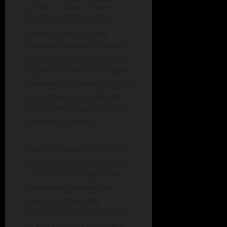
gobierno colonial francés
organizó los festejos del
centenario de la Argelia
Francesa, momento en que el
estado francés había invadido
Argelia (¿El motivo? El orgullo
de un rey local al que Francia le
debía dinero y el orgullo del
cónsul francés, que no estaba
dispuesto a pagarlo).
Francia se quedó 132 años en
Argelia, que fue la dominación
colonial más prolongada del
imperialismo francés. Las
guerras continentales
europeas y la derrota francesa
en la Guerra franco-prusiana