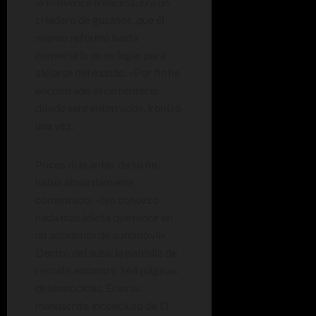
la Provence francesa. Era un
criadero de gusanos, que él
mismo reformó hasta
convertirlo en su lugar para
alejarse del mundo. «Por fin he
encontrado el cementerio
donde seré enterrado», ironizó
una vez.
Pocos días antes de su fin,
había absurdamente
comentado: «No conozco
nada más idiota que morir en
un accidente de automóvil».
Dentro del auto, la patrulla de
rescate encontró 144 páginas
desconocidas. Eran su
manuscrito inconcluso de El