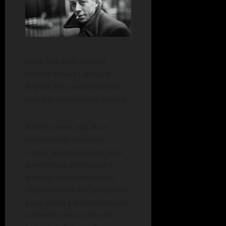
Hace 108 años, nació el
escritor Albert Camus, en
Argelia. Fue cuando ese país
africano era colonia francesa.
Albert Camus, hijo de un
combatiente alsaciano –
Luden- que había huido de la
guerra hacia Argelia, para
trabajar en un viñedo en el
departamento de Constantine,
y que volvió a enfrentarse con
su destino bélico entre las