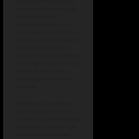
musulmanes e incluso judíos
eran muy notables en Argelia.
Los pieds-noirs eran
ciudadanos franceses; los
musulmanes, no. En teoría, los
musulmanes nativos (mayoría
en todo el país) podían
concurrir a escuelas francesas,
pero en la práctica no sucedía:
sólo el 6 % de los chicos
musulmanes iban a escuelas
francesas.
Muchas veces, los mismos
colonos que hipócritamente
predicaban la igualdad ante la
ley (como en El extranjero, la
novela que llevó a la fama