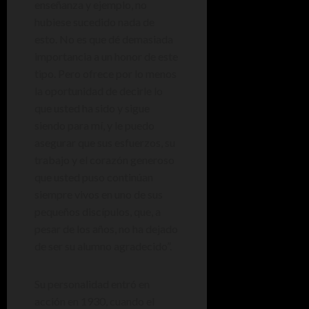
enseñanza y ejemplo, no
hubiese sucedido nada de
esto. No es que dé demasiada
importancia a un honor de este
tipo. Pero ofrece por lo menos
la oportunidad de decirle lo
que usted ha sido y sigue
siendo para mí, y le puedo
asegurar que sus esfuerzos, su
trabajo y el corazón generoso
que usted puso continúan
siempre vivos en uno de sus
pequeños discípulos, que, a
pesar de los años, no ha dejado
de ser su alumno agradecido”.
Su personalidad entró en
acción en 1930, cuando el