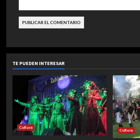
a
d
a
s
TE PUEDEN INTERESAR
Cultura
Cultura