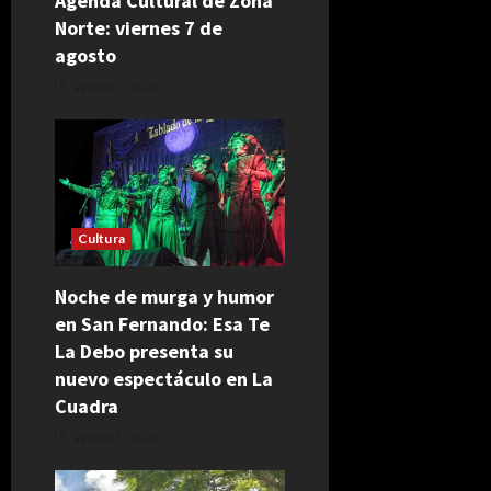
Agenda Cultural de Zona
e
Norte: viernes 7 de
n
agosto
agosto 7, 2026
t
r
a
d
Cultura
a
Noche de murga y humor
en San Fernando: Esa Te
s
La Debo presenta su
nuevo espectáculo en La
Cuadra
agosto 5, 2026