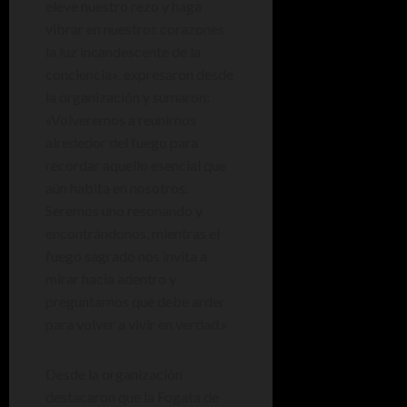
eleve nuestro rezo y haga
vibrar en nuestros corazones
la luz incandescente de la
conciencia», expresaron desde
la organización y sumaron:
«Volveremos a reunirnos
alrededor del fuego para
recordar aquello esencial que
aún habita en nosotros.
Seremos uno resonando y
encontrándonos, mientras el
fuego sagrado nos invita a
mirar hacia adentro y
preguntarnos qué debe arder
para volver a vivir en verdad.»
Desde la organización
destacaron que la Fogata de