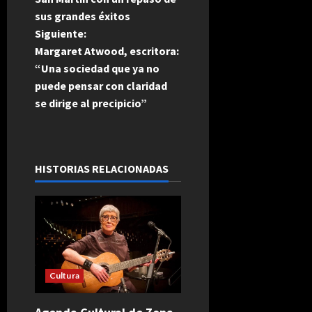
sus grandes éxitos
v
Siguiente:
e
Margaret Atwood, escritora:
“Una sociedad que ya no
g
puede pensar con claridad
se dirige al precipicio”
a
c
i
HISTORIAS RELACIONADAS
ó
n
d
Cultura
e