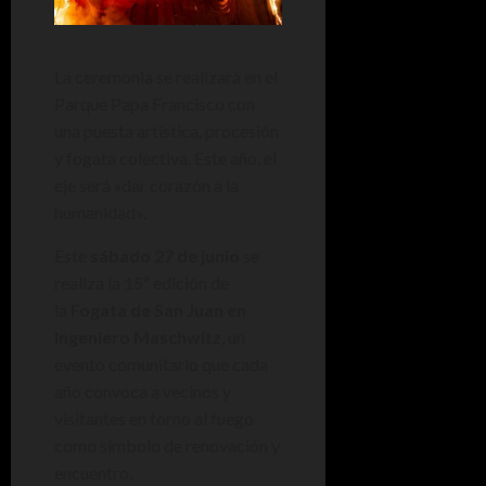
La ceremonia se realizará en el
Parque Papa Francisco con
una puesta artística, procesión
y fogata colectiva. Este año, el
eje será «dar corazón a la
humanidad».
Este
sábado 27 de junio
se
realiza la 15ª edición de
la
Fogata de San Juan en
Ingeniero Maschwitz
, un
evento comunitario que cada
año convoca a vecinos y
visitantes en torno al fuego
como símbolo de renovación y
encuentro.