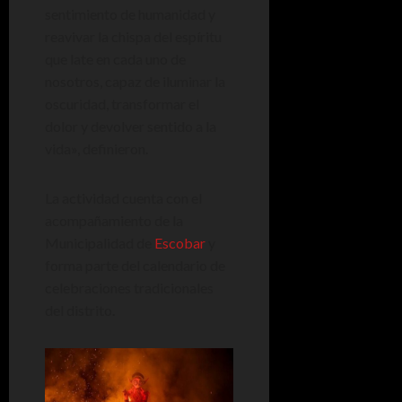
sentimiento de humanidad y
reavivar la chispa del espíritu
que late en cada uno de
nosotros, capaz de iluminar la
oscuridad, transformar el
dolor y devolver sentido a la
vida», definieron.
La actividad cuenta con el
acompañamiento de la
Municipalidad de
Escobar
y
forma parte del calendario de
celebraciones tradicionales
del distrito.