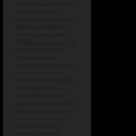
San Juan se mantiene como un
espacio de expresión
comunitaria, celebración de lo
ancestral y conexión con la
naturaleza, en un contexto
simbólico que conmemora la
noche más larga del año.
«Vivimos un tiempo
atravesado por sombras que
parecen normalizar la
violencia, la manipulación, el
miedo, las guerras, la
desconexión humana y el
egoísmo. En este contexto, la
Fogata se presenta como un
refugio para reunirnos en
tribu, conectar con el
verdadero y amoroso