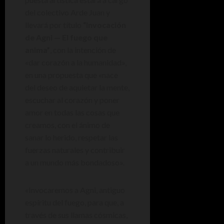
del colectivo Arde Juan y
llevará por título
“Invocación
de Agni — El fuego que
anima”
, con la intención de
«dar corazón a la humanidad»,
en una propuesta que «nace
del deseo de aquietar la mente,
escuchar al corazón y poner
amor en todas las cosas que
creamos, con el ánimo de
sanar lo herido, respetar las
fuerzas naturales y contribuir
a un mundo más bondadoso».
«Invocaremos a Agni, antiguo
espíritu del fuego, para que, a
través de sus llamas cósmicas,