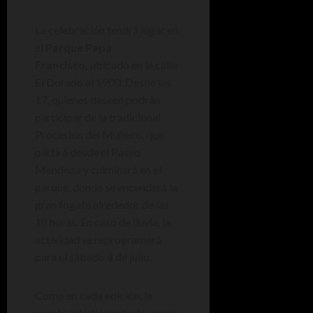
La celebración tendrá lugar en
el
Parque Papa
Francisco,
ubicado en la calle
El Dorado al 1900. Desde las
17, quienes deseen podrán
participar de la tradicional
Procesión del Muñeco, que
partirá desde el Paseo
Mendoza y culminará en el
parque, donde se encenderá la
gran fogata alrededor de las
18 horas. En caso de lluvia, la
actividad se reprogramará
para el sábado 4 de julio.
Como en cada edición, la
puesta artística estará a cargo