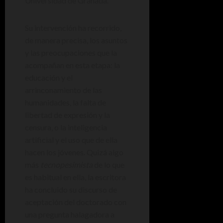
Universidad de Granada.
Su intervención ha recorrido,
de manera precisa, los asuntos
y las preocupaciones que la
acompañan en esta etapa: la
educación y el
arrinconamiento de las
humanidades, la falta de
libertad de expresión y la
censura, o la inteligencia
artificial y el uso que de ella
hacen los jóvenes. Quizá algo
más
tecnopesimista
de lo que
es habitual en ella, la escritora
ha concluido su discurso de
aceptación del doctorado con
una pregunta halagadora a