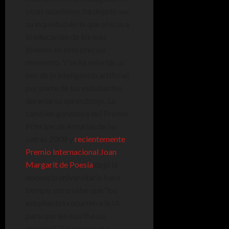
otras ocasiones, ha dejado ver
su inquietud en lo que afecta a
la educación de los más
jóvenes en este preciso
momento. Y se ha referido al
uso de la inteligencia artificial
por parte de los estudiantes
durante su aprendizaje. La
también ganadora del Premio
Príncipe de Asturias de las
Letras 2008 y
recientemente
Premio Internacional Joan
Margarit de Poesía
dejó la
docencia universitaria hace
tiempo, pero sabe que “los
estudiantes recurren a la IA
para que les escriba los
ensayos”. “Se supone que