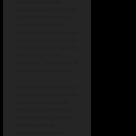
libertades. El régimen
instaurado en la obra
1984
de
Orwell “pretende consolidar
su poder eliminando del
lenguaje cualquier palabra que
permita a la gente hacer lo que
hoy en día, todavía, podríamos
llamar pensar”. Y se ha
preguntado: “¿Será capaz la IA
de lograrlo? Averigüémoslo”.
Atwood ha hecho referencia a
“la enérgica agitación en favor
de la libertad de expresión
antes de que los trumpistas
llegaran al poder”, frente a la
situación actual de
“represiones mediáticas,