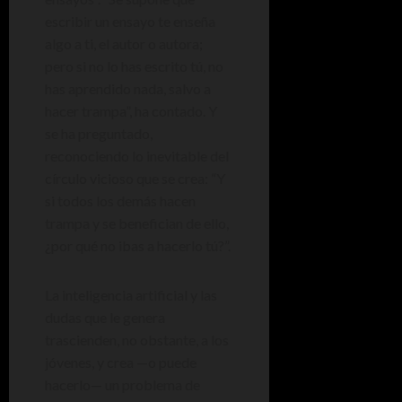
escribir un ensayo te enseña
algo a ti, el autor o autora;
pero si no lo has escrito tú, no
has aprendido nada, salvo a
hacer trampa”, ha contado. Y
se ha preguntado,
reconociendo lo inevitable del
círculo vicioso que se crea: “Y
si todos los demás hacen
trampa y se benefician de ello,
¿por qué no ibas a hacerlo tú?”.
La inteligencia artificial y las
dudas que le genera
trascienden, no obstante, a los
jóvenes, y crea —o puede
hacerlo— un problema de