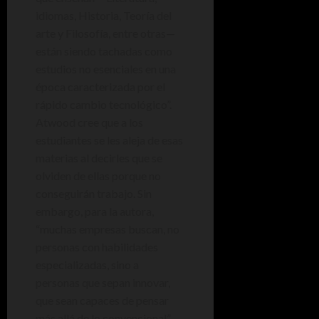
idiomas, Historia, Teoría del
arte y Filosofía, entre otras—
están siendo tachadas como
estudios no esenciales en una
época caracterizada por el
rápido cambio tecnológico”.
Atwood cree que a los
estudiantes se les aleja de esas
materias al decirles que se
olviden de ellas porque no
conseguirán trabajo. Sin
embargo, para la autora,
“muchas empresas buscan, no
personas con habilidades
especializadas, sino a
personas que sepan innovar,
que sean capaces de pensar
más allá de lo convencional”.