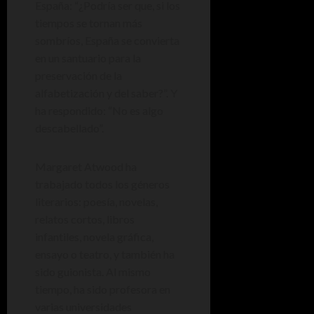
España: “¿Podría ser que, si los
tiempos se tornan más
sombríos, España se convierta
en un santuario para la
preservación de la
alfabetización y del saber?”. Y
ha respondido: “No es algo
descabellado”.
Margaret Atwood ha
trabajado todos los géneros
literarios: poesía, novelas,
relatos cortos, libros
infantiles, novela gráfica,
ensayo o teatro, y también ha
sido guionista. Al mismo
tiempo, ha sido profesora en
varias universidades