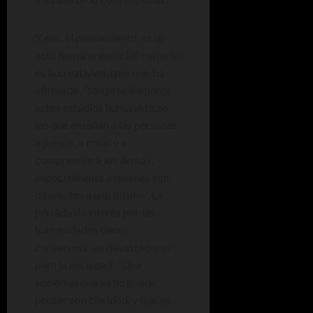
Y eso, el pensamiento, es un
acto humano esencial, como lo
es la creatividad porque, ha
afirmado, “son precisamente
estos estudios humanísticos
los que enseñan a las personas
a pensar, a crear y a
comprender a los demás,
especialmente a quienes son
diferentes a uno mismo”. La
pérdida de interés por las
humanidades tiene
consecuencias devastadoras
para la sociedad: “Una
sociedad que ya no puede
pensar con claridad, y que ya