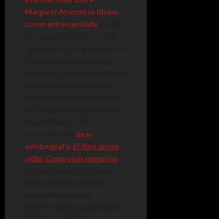
Margaret Atwood se titulen
con un entrecomillado
de algo
dicho por ella. Mejor citarla
literalmente, porque a Atwood
(Ottawa, 86 años) es difícil
mejorarle la formulación de las
muchas cosas que dice. La
escritora canadiense, autora
de
El cuento de la criada
hace
ahora 41 añosy, más
recientemente,
de su
autobiografía
El libro de mis
vidas. Como unas memorias
o
de Sinceramente
, su último
libro de poemas, ha sido
investida este lunes
doctora
honoris causa
por la