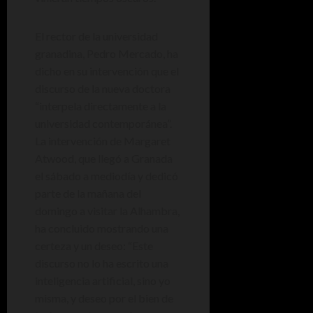
El rector de la universidad
granadina, Pedro Mercado, ha
dicho en su intervención que el
discurso de la nueva doctora
“interpela directamente a la
universidad contemporánea”.
La intervención de Margaret
Atwood, que llegó a Granada
el sábado a mediodía y dedicó
parte de la mañana del
domingo a visitar la Alhambra,
ha concluido mostrando una
certeza y un deseo: “Este
discurso no lo ha escrito una
inteligencia artificial, sino yo
misma, y deseo por el bien de