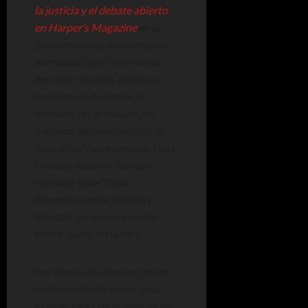
la justicia y el debate abierto
en Harper’s Magazine
en la
que numerosos intelectuales
afirmaban que “la forma de
derrotar las ideas malas es
mediante la denuncia, el
debate y la persuasión, no
tratando de silenciarlas o de
ignorarlas”, ha recordado Díaz
Dueñas. Además, hay que
rechazar toda “falsa
disyuntiva entre justicia y
libertad, ya que no pueden
existir la una sin la otra”.
Por otro lado, Atwood, quien
no ha mostrado temor a las
innovaciones tecnológicas en