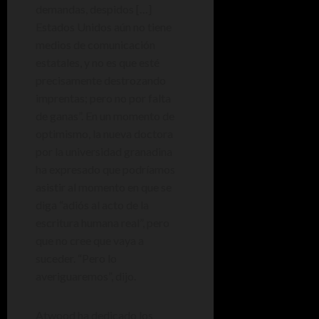
demandas, despidos […]
Estados Unidos aún no tiene
medios de comunicación
estatales, y no es que esté
precisamente destrozando
imprentas; pero no por falta
de ganas”. En un momento de
optimismo, la nueva doctora
por la universidad granadina
ha expresado que podríamos
asistir al momento en que se
diga “adiós al acto de la
escritura humana real”, pero
que no cree que vaya a
suceder. “Pero lo
averiguaremos”, dijo.
Atwood ha dedicado los