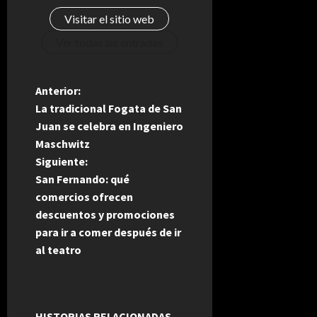
Visitar el sitio web
Ver todas las entradas
N
Anterior:
La tradicional Fogata de San
a
Juan se celebra en Ingeniero
Maschwitz
v
Siguiente:
e
San Fernando: qué
comercios ofrecen
g
descuentos y promociones
para ir a comer después de ir
a
al teatro
c
i
HISTORIAS RELACIONADAS