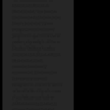
últimos párrafos de su
discurso a las “tres guerras
cruciales: la de Ucrania, la de
Gaza y la de Irán” y a una
reorganización del orden
geopolítico que disminuye el
poder y el prestigio de Rusia,
Estados Unidos e Israel, y
asciende el de China, además
de provocar crisis
medioambientales y
económicas. Tras describir
este panorama poco
halagüeño es cuando la autora
se ha referido a España como
el posible santuario de la
alfabetización y el saber si
vinieran tiempos oscuros.