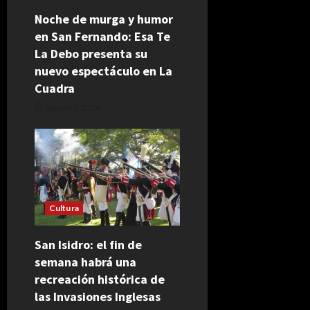
Noche de murga y humor
s
en San Fernando: Esa Te
La Debo presenta su
nuevo espectáculo en La
Cuadra
agosto 5, 2026
Cultura
San Isidro: el fin de
semana habrá una
recreación histórica de
las Invasiones Inglesas