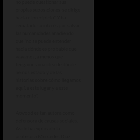
no puede cuestionar sus
propias suposiciones, se dirige
hacia el precipicio”. Y ha
rematado su interés por salvar
las humanidades añadiendo
que “no se puede entender
hacia dónde es probable que
vayamos, a menos que
tengamos una idea de dónde
hemos estado y de las
historias sobre cómo llegamos
aquí, a este lugar y a este
momento”.
Atwood es tan autora como
defensora de causas sociales.
Así lo ha explicado la
profesora Mercedes Díaz