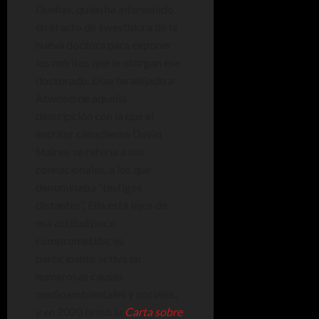
Dueñas, quien ha intervenido
en el acto de investidura de la
nueva doctora para exponer
los méritos que le otorgan ese
doctorado. Díaz ha alejado a
Atwood de aquella
descripción con la que el
escritor canadiense David
Staines se refería a sus
connacionales, a los que
denominaba “testigos
distantes”. Ella está lejos de
esa actitud poco
comprometida; es
participante activa en
numerosas causas
medioambientales y sociales,
y en 2020 firmó la
Carta sobre