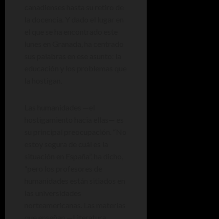
canadienses hasta su retiro de
la docencia. Y dado el lugar en
el que se ha encontrado este
lunes en Granada, ha centrado
sus palabras en ese asunto: la
educación y los problemas que
la hostigan.
Las humanidades —el
hostigamiento hacia ellas— es
su principal preocupación. “No
estoy segura de cuál es la
situación en España”, ha dicho,
“pero los profesores de
humanidades están sitiados en
las universidades
norteamericanas. Las materias
que enseñan —Literatura,