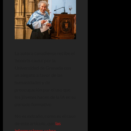
La autora canadiense recibe el
‘honoris causa’ por la
Universidad de Granada con
un alegato a favor de las
humanidades y de
preocupación por el uso que
los jóvenes hacen de la IA en su
periodo formativo
No es extraño, como es el caso
de este artículo, que
las
informaciones sobre