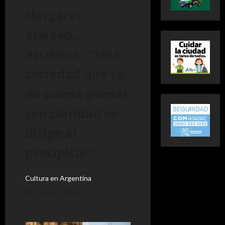
Margaret
Atwood,
escritora: “Una
sociedad que ya
no puede pensar
con claridad se
dirige al
precipicio”
Cultura en Argentina
junio 24, 2026