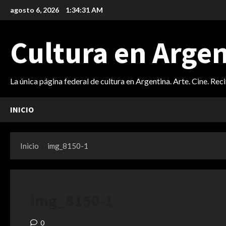
Saltar
agosto 6, 2026
1:34:32 AM
al
contenido
Cultura en Arge
La única página federal de cultura en Argentina. Arte. Cine. Rec
INICIO
Inicio
img_8150-1
img_8150-1
0