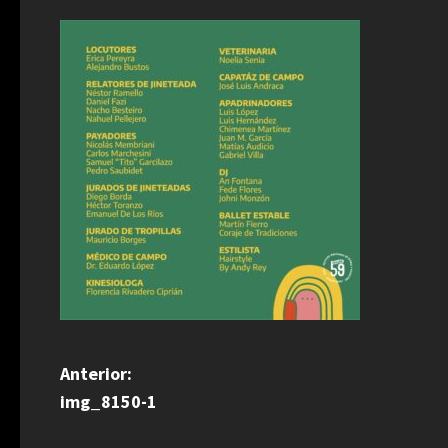
N
Anterior:
img_8150-1
a