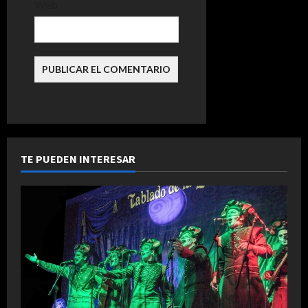
Web
d
a
s
TE PUEDEN INTERESAR