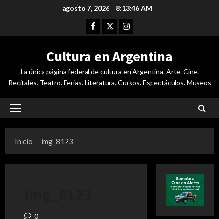
Saltar
agosto 7, 2026
8:13:46 AM
al
Facebook
Twitter
Instagram
contenido
Cultura en Argentina
La única página federal de cultura en Argentina. Arte. Cine.
Recitales. Teatro. Ferias. Literatura. Cursos. Espectáculos. Museos
Menú
principal
Inicio
img_8123
img_8123
0