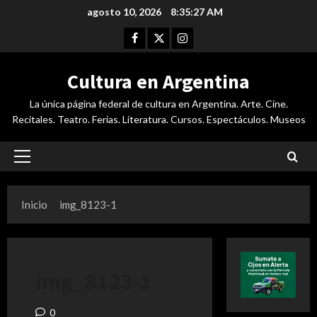
Saltar
agosto 10, 2026
8:35:27 AM
al
Facebook
Twitter
Instagram
contenido
Cultura en Argentina
La única página federal de cultura en Argentina. Arte. Cine.
Recitales. Teatro. Ferias. Literatura. Cursos. Espectáculos. Museos
Menú
principal
Inicio
img_8123-1
img_8123-1
0