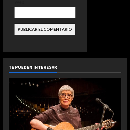
Web
d
a
s
TE PUEDEN INTERESAR