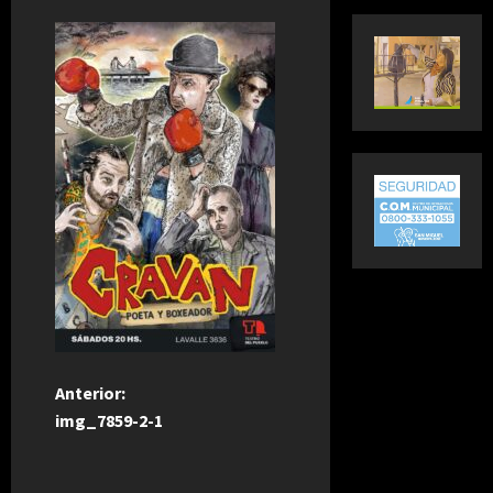
N
Anterior:
img_7859-2-1
a