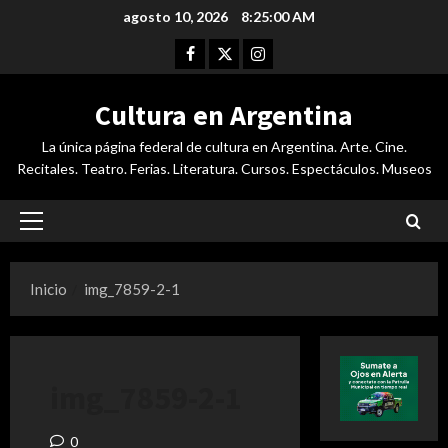
Saltar
agosto 10, 2026
8:25:01 AM
al
Facebook
Twitter
Instagram
contenido
Cultura en Argentina
La única página federal de cultura en Argentina. Arte. Cine.
Recitales. Teatro. Ferias. Literatura. Cursos. Espectáculos. Museos
Menú
principal
Inicio
img_7859-2-1
img_7859-2-1
0