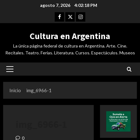
Saltar
agosto 7, 2026
4:02:19 PM
al
Facebook
Twitter
Instagram
contenido
Cultura en Argentina
La única página federal de cultura en Argentina. Arte. Cine.
Recitales. Teatro. Ferias. Literatura. Cursos. Espectáculos. Museos
Menú
principal
Inicio
img_6966-1
img_6966-1
0