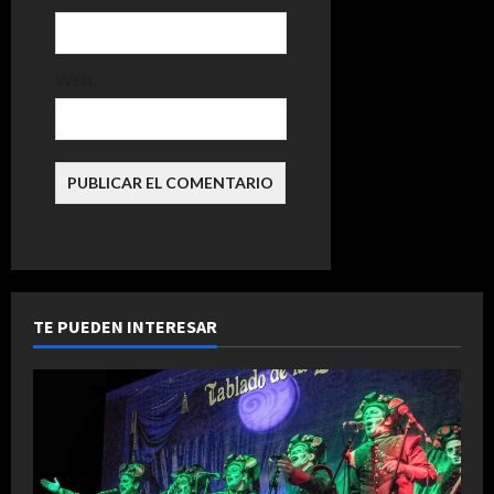
r
a
Web
d
a
s
TE PUEDEN INTERESAR