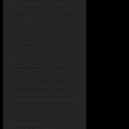
sabíamos que había comida
para llevar o sentarse a comer.
Así que comparamos algo y
seguimos».
El campo de lavandas
Es uno de los atractivos que en
los últimos años fue ganando
un lugar entre los turistas
es
“Lavandas del Limay”, un
parque agroecológico de
lavandas que se encuentra a
unos 500 metros de la plaza
.
Allí, en un campo en el que hoy
en día hay más de 4.000