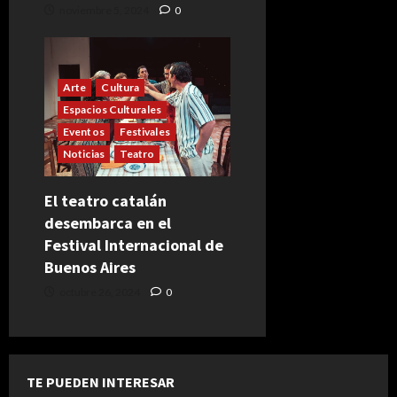
noviembre 5, 2024
0
Arte
Cultura
Espacios Culturales
Eventos
Festivales
Noticias
Teatro
El teatro catalán
desembarca en el
Festival Internacional de
Buenos Aires
octubre 26, 2024
0
TE PUEDEN INTERESAR