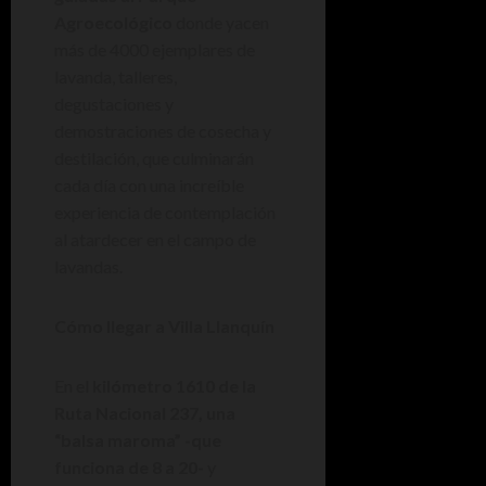
Agroecológico
donde yacen
más de 4000 ejemplares de
lavanda, talleres,
degustaciones y
demostraciones de cosecha y
destilación, que culminarán
cada día con una increíble
experiencia de contemplación
al atardecer en el campo de
lavandas.
Cómo llegar a Villa Llanquín
En el
kilómetro 1610 de la
Ruta Nacional 237, una
“balsa maroma” -que
funciona de 8 a 20-
y