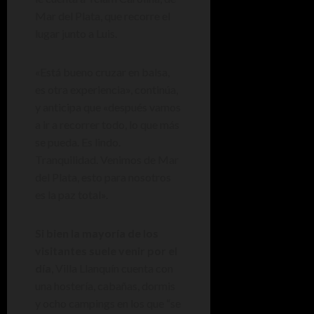
Mar del Plata, que recorre el
lugar junto a Luis.
«Está bueno cruzar en balsa,
es otra experiencia», continúa,
y anticipa que «después vamos
a ir a recorrer todo, lo que más
se pueda. Es lindo.
Tranquilidad. Venimos de Mar
del Plata, esto para nosotros
es la paz total».
Si bien la mayoría de los
visitantes suele venir por el
día
, Villa Llanquín cuenta con
una hostería, cabañas, dormis
y ocho campings en los que “se