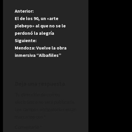
N
Anterior:
El de los 90, un «arte
a
plebeyo» al que no se le
perdonó la alegría
v
Siguiente:
e
Mendoza: Vuelve la obra
inmersiva “Albañiles”
g
a
Deja una respuesta
c
Tu dirección de correo
i
electrónico no será publicada.
Los campos obligatorios están
ó
marcados con
*
n
Comentario
*