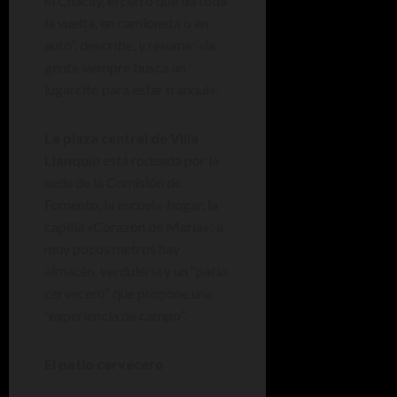
el Chacay, el cerro que da toda
la vuelta, en camioneta o en
auto”, describe, y resume: «la
gente siempre busca un
lugarcito para estar tranqui».
La plaza central de Villa
Llanquín
está rodeada por la
sede de la Comisión de
Fomento, la escuela-hogar, la
capilla «Corazón de María»; a
muy pocos metros hay
almacén, verdulería y un “patio
cervecero” que propone una
“experiencia de campo”.
El patio cervecero