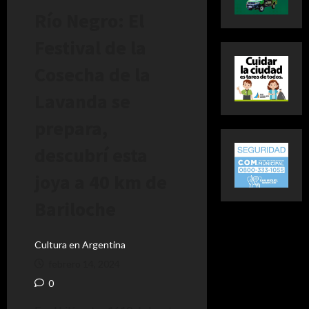
Río Negro: El
Festival de la
Cosecha de la
Lavanda se
prepara,
descubrí esta
joya a 40 km de
Bariloche
Cultura en Argentina
febrero 14, 2024
0