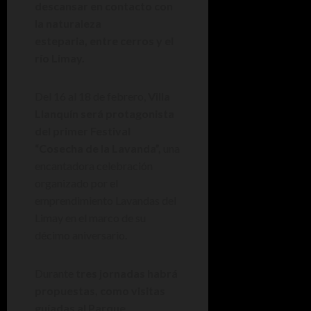
descansar en contacto con
la naturaleza
esteparia, entre cerros y el
río Limay.
Del 16 al 18 de febrero,
Villa
Llanquín será protagonista
del primer Festival
“Cosecha de la Lavanda”,
una
encantadora celebración
organizado por el
emprendimiento Lavandas del
Limay en el marco de su
décimo aniversario.
Durante
tres jornadas habrá
propuestas, como visitas
guíadas al Parque