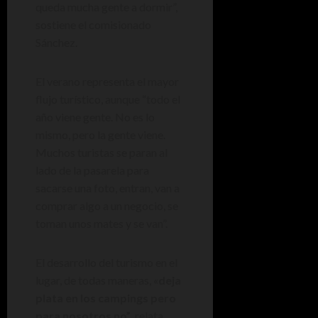
queda mucha gente a dormir”,
sostiene el comisionado
Sánchez.
El verano representa el mayor
flujo turístico, aunque “todo el
año viene gente. No es lo
mismo, pero la gente viene.
Muchos turistas se paran al
lado de la pasarela para
sacarse una foto, entran, van a
comprar algo a un negocio, se
toman unos mates y se van”.
El desarrollo del turismo en el
lugar, de todas maneras, «
deja
plata en los campings pero
para nosotros no”
, relata