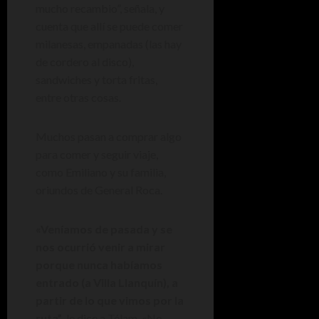
mucho recambio”, señala, y
cuenta que allí se puede comer
milanesas, empanadas (las hay
de cordero al disco),
sandwiches y torta fritas,
entre otras cosas.
Muchos pasan a comprar algo
para comer y seguir viaje,
como Emiliano y su familia,
oriundos de General Roca.
«Veníamos de pasada y se
nos ocurrió venir a mirar
porque nunca habíamos
entrado (a Villa Llanquín), a
partir de lo que vimos por la
ruta”
, le dice a Télam. «No