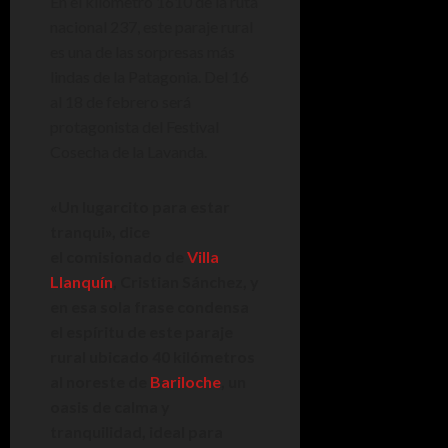
En el kilómetro 1610 de la ruta
nacional 237, este paraje rural
es una de las sorpresas más
lindas de la Patagonia. Del 16
al 18 de febrero será
protagonista del Festival
Cosecha de la Lavanda.
«Un lugarcito para estar
tranqui», dice
el comisionado de
Villa
Llanquín
, Cristian Sánchez, y
en esa sola frase condensa
el espíritu de este paraje
rural ubicado 40 kilómetros
al noreste de
Bariloche
, un
oasis de calma y
tranquilidad, ideal para