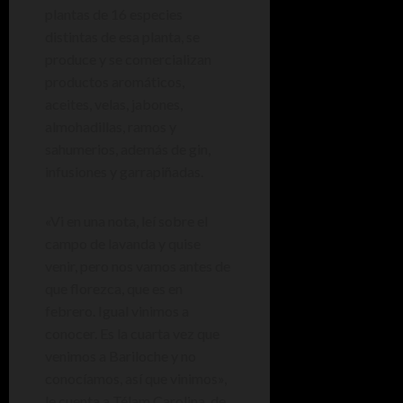
plantas de 16 especies
distintas de esa planta, se
produce y se comercializan
productos aromáticos,
aceites, velas, jabones,
almohadillas, ramos y
sahumerios, además de gin,
infusiones y garrapiñadas.
«Vi en una nota, leí sobre el
campo de lavanda y quise
venir, pero nos vamos antes de
que florezca, que es en
febrero. Igual vinimos a
conocer. Es la cuarta vez que
venimos a Bariloche y no
conocíamos, así que vinimos»,
le cuenta a Télam Carolina, de