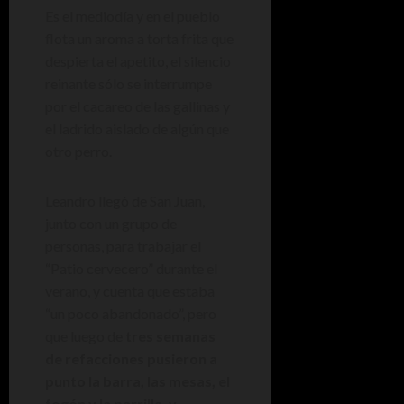
Es el mediodía y en el pueblo
flota un aroma a torta frita que
despierta el apetito, el silencio
reinante sólo se interrumpe
por el cacareo de las gallinas y
el ladrido aislado de algún que
otro perro.
Leandro llegó de San Juan,
junto con un grupo de
personas, para trabajar el
“Patio cervecero” durante el
verano, y cuenta que estaba
“un poco abandonado”, pero
que luego de
tres semanas
de refacciones pusieron a
punto la barra, las mesas, el
fogón y la parrilla, y