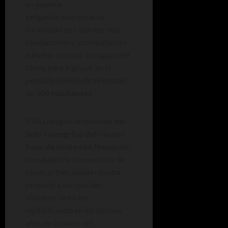
un
puente
colgante
despiertan la
curiosidad de cada vez más
conductores y acompañantes
e invitan a cruzar las aguas del
Limay para ingresar en el
pequeño pueblo de alrededor
de
300 habitantes
.
Villa Llanquín se extiende
del
lado rionegrino del río que
hace de límite con Neuquén
;
su puñado de comercios y de
casas, si bien puede resultar
pequeño a los ojos del
visitante, se ha ido
multiplicando en los últimos
años de la mano del