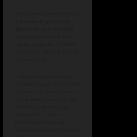
Cabalgatas, trekking, pesca
y flotadas en gomón son
algunas de las actividades
que se pueden realizar en el
paraje
, aunque los visitantes
suelen elegir las caminatas y la
contemplación.
“La gente pasea mucho
por
los caminos, por la costa del
río donde se sienta a tomar
mate. Saben ir a escalar las
piedras,
aunque ahora los
dueños de los campos están
prohibiendo el paso por
accidentes que hubo. Recorren