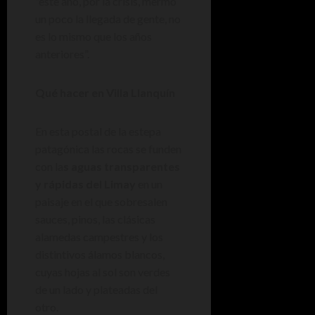
“este año, por la crisis, mermó
un poco la llegada de gente, no
es lo mismo que los años
anteriores”.
Qué hacer en Villa Llanquín
En esta postal de la estepa
patagónica las rocas se funden
con la
s aguas transparentes
y rápidas del Limay
en un
paisaje en el que sobresalen
sauces, pinos, las clásicas
alamedas campestres y los
distintivos álamos blancos,
cuyas hojas al sol son verdes
de un lado y plateadas del
otro.