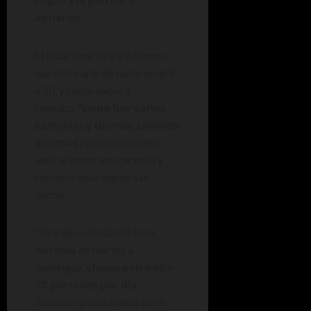
abrieron.
El local abre de 8 a 24 pese a
que el horario de balsa es de 8
a 20, y según explica
Leandro,
“como hay varios
campings y dormis, también
abrimos
para quien quiere
venir a tomar una cerveza y
comerse unas papas a la
noche”.
“Se trabaja bastante bien.
Abrimos de martes a
domingos,
vienen entre 60 y
70 personas por día
.
Tenemos pocas mesas pero