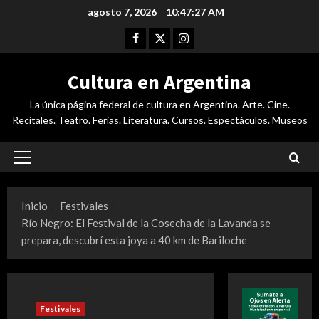
Saltar
agosto 7, 2026
10:47:28 AM
al
Facebook
Twitter
Instagram
contenido
Cultura en Argentina
La única página federal de cultura en Argentina. Arte. Cine.
Recitales. Teatro. Ferias. Literatura. Cursos. Espectáculos. Museos
Menú
principal
Inicio
Festivales
Río Negro: El Festival de la Cosecha de la Lavanda se
prepara, descubrí esta joya a 40 km de Bariloche
Festivales