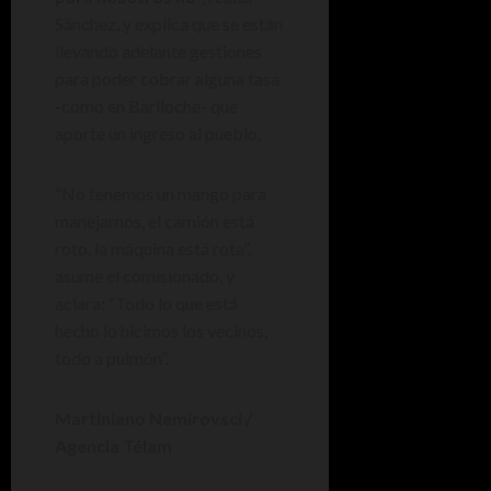
Sánchez, y explica que se están
llevando adelante gestiones
para poder cobrar alguna tasa
-como en Bariloche- que
aporte un ingreso al pueblo.
“No tenemos un mango para
manejarnos, el camión está
roto, la máquina está rota”,
asume el comisionado, y
aclara: “Todo lo que está
hecho lo hicimos los vecinos,
todo a pulmón”.
Martiniano Nemirovsci /
Agencia Télam