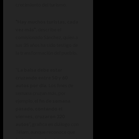
crecimiento del turismo.
“Hay muchos turistas, cada
vez más”
, describe el
comisionado Sánchez, quien a
sus 35 años ha sido testigo de
la transformación del pueblo.
“
La balsa debe estar
cruzando entre 50 y 60
autos por día.
Los fines de
semana cruzan más, por
ejemplo, e
l fin de semana
pasado, contando el
viernes, cruzaron 320
autos
”, grafica en diálogo con
Télam, aunque reconoce que