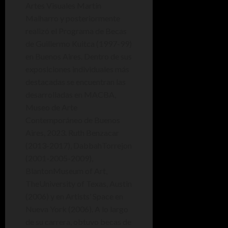
Artes Visuales Martín
Malharro y posteriormente
realizó el Programa de Becas
de Guillermo Kuitca (1997-99)
en Buenos Aires. Dentro de sus
exposiciones individuales más
destacadas se encuentran las
desarrolladas en MACBA,
Museo de Arte
Contemporáneo de Buenos
Aires, 2023. Ruth Benzacar
(2013-2017), DabbahTorrejon
(2001-2005-2009),
BlantonMuseum of Art,
TheUniversity of Texas, Austin
(2006) y en Artists’ Space en
Nueva York (2006). A lo largo
de su carrera, obtuvo becas de