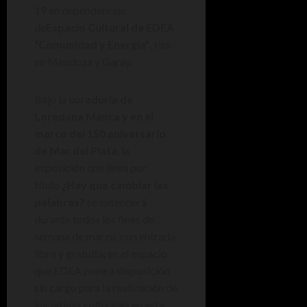
19 en dependencias
de
Espacio Cultural de EDEA
“Comunidad y Energía”
, sito
en Mendoza y Garay.
Bajo la
curaduría de
Loredana Manca y en el
marco del 150 aniversario
de Mar del Plata
, la
exposición que lleva por
título
¿Hay que cambiar las
palabras?
se extenderá
durante todos los fines de
semana de marzo, con entrada
libre y gratuita, en el espacio
que EDEA pone a disposición
sin cargo para la realización de
iniciativas culturales en esta