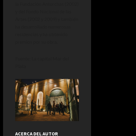
la Fundación Antorchas (2002)
y del Fondo Nacional de las
Artes (2002 y 2009) y también
ha desarrollado numerosas
residencias y ha obtenido
premios por su obra.
Fuente: La capital Mar del
Plata
ACERCA DEL AUTOR