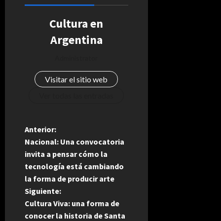
Cultura en
Argentina
Administrator
Visitar el sitio web
Ver todas las entradas
N
Anterior:
Nacional: Una convocatoria
a
invita a pensar cómo la
tecnología está cambiando
v
la forma de producir arte
e
Siguiente:
Cultura Viva: una forma de
g
conocer la historia de Santa