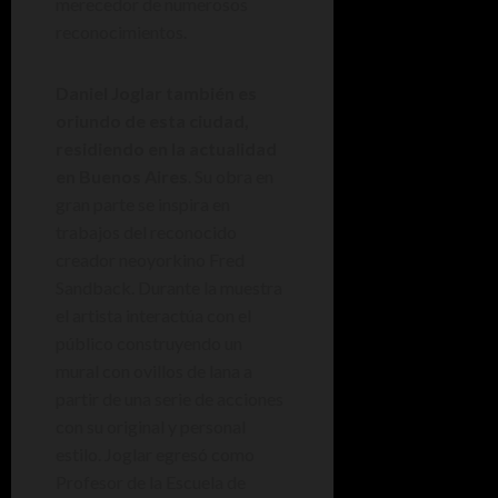
merecedor de numerosos
reconocimientos.
Daniel Joglar también es
oriundo de esta ciudad,
residiendo en la actualidad
en Buenos Aires
. Su obra en
gran parte se inspira en
trabajos del reconocido
creador neoyorkino Fred
Sandback. Durante la muestra
el artista interactúa con el
público construyendo un
mural con ovillos de lana a
partir de una serie de acciones
con su original y personal
estilo. Joglar egresó como
Profesor de la Escuela de