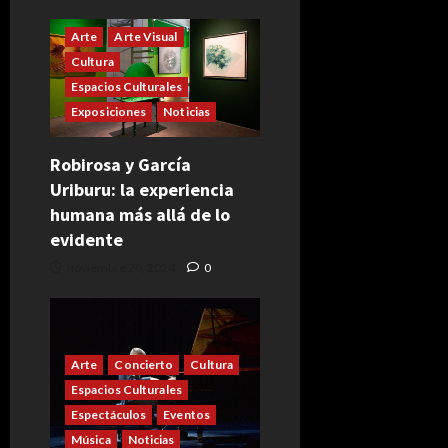
Arte
Arte Visual
Cultura
Espacios Culturales
Exposiciones
Noticias
Robirosa y García
Uriburu: la experiencia
humana más allá de lo
evidente
noviembre 20, 2024
0
Arte
Concierto
Cultura
Espacios Culturales
Espectáculos
Eventos
Música
Noticias