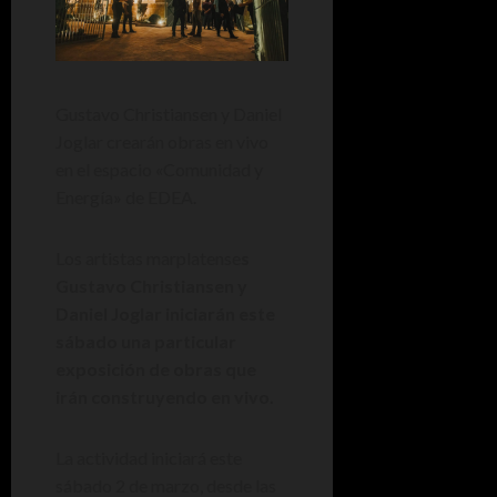
Gustavo Christiansen y Daniel
Joglar crearán obras en vivo
en el espacio «Comunidad y
Energía» de EDEA.
Los artistas marplatense
s
Gustavo Christiansen y
Daniel Joglar iniciarán este
sábado una particular
exposición de obras que
irán construyendo en vivo.
La actividad iniciará este
sábado 2 de marzo, desde las