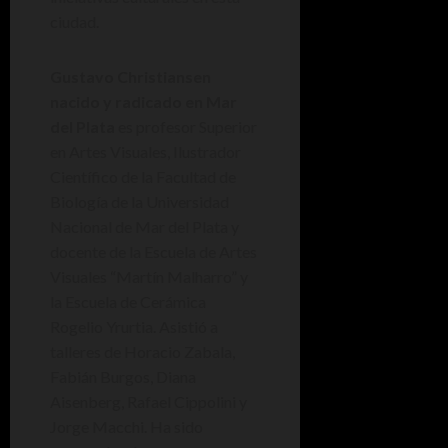
ciudad.
Gustavo Christiansen
nacido y radicado en Mar
del Plata
es profesor Superior
en Artes Visuales, Ilustrador
Científico de la Facultad de
Biología de la Universidad
Nacional de Mar del Plata y
docente de la Escuela de Artes
Visuales “Martín Malharro” y
la Escuela de Cerámica
Rogelio Yrurtia. Asistió a
talleres de Horacio Zabala,
Fabián Burgos, Diana
Aisenberg, Rafael Cippolini y
Jorge Macchi. Ha sido