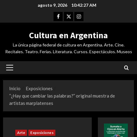
Saltar
agosto 9, 2026
10:42:28 AM
al
Facebook
Twitter
Instagram
contenido
Cultura en Argentina
La única página federal de cultura en Argentina. Arte. Cine.
Recitales. Teatro. Ferias. Literatura. Cursos. Espectáculos. Museos
Menú
principal
Inicio
Exposiciones
“¿Hay que cambiar las palabras?” original muestra de
artistas marplatenses
Arte
Exposiciones