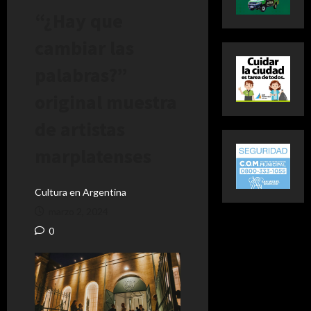
“¿Hay que
cambiar las
palabras?”
original muestra
de artistas
marplatenses
Cultura en Argentina
marzo 2, 2024
0