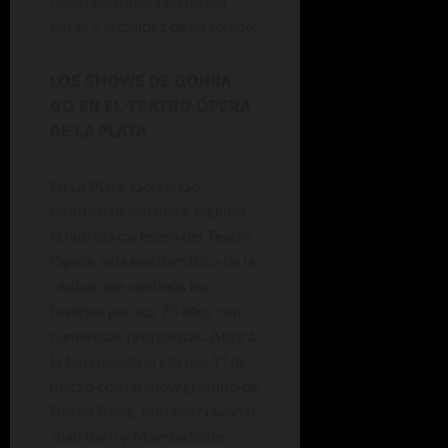
recurrente absurdo de sus
letras y la calidez de su sonido.
LOS SHOWS DE GONNA
GO EN EL TEATRO ÓPERA
DE LA PLATA
En La Plata, Gonna Go
también desarrolla e impulsa
la nutrida cartelera del Teatro
Ópera, sala emblemática de la
ciudad que continúa los
festejos por sus 70 años con
numerosas propuestas. Abrirá
la temporada el viernes 1° de
marzo con un show gratuito de
Bestia Bebé, Antonia Navarro,
Juan Baro y Mamba Suite,