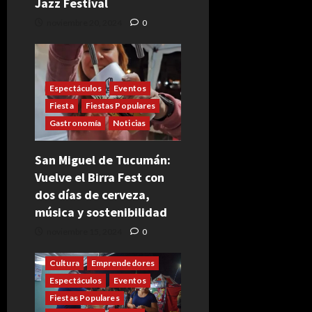
Jazz Festival
noviembre 20, 2024
0
Espectáculos
Eventos
Fiesta
Fiestas Populares
Gastronomía
Noticias
San Miguel de Tucumán:
Vuelve el Birra Fest con
dos días de cerveza,
música y sostenibilidad
noviembre 15, 2024
0
Cultura
Emprendedores
Espectáculos
Eventos
Fiestas Populares