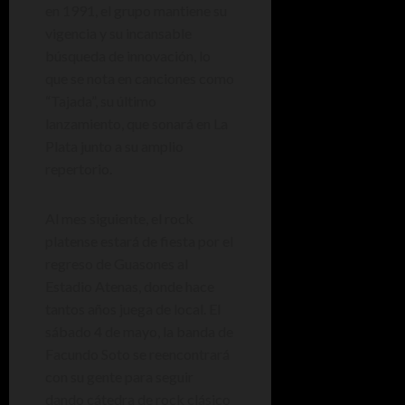
en 1991, el grupo mantiene su
vigencia y su incansable
búsqueda de innovación, lo
que se nota en canciones como
“Tajada”, su último
lanzamiento, que sonará en La
Plata junto a su amplio
repertorio.
Al mes siguiente, el rock
platense estará de fiesta por el
regreso de Guasones al
Estadio Atenas, donde hace
tantos años juega de local. El
sábado 4 de mayo, la banda de
Facundo Soto se reencontrará
con su gente para seguir
dando cátedra de rock clásico