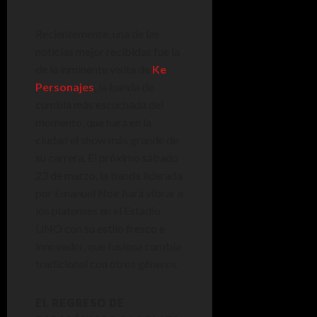
Recientemente, una de las
noticias mejor recibidas fue la
de la inminente visita de
Ke
Personajes
, la banda de
cumbia más escuchada del
momento, que hará en la
ciudad el show más grande de
su carrera. El próximo sábado
23 de marzo, la banda liderada
por Emanuel Noir hará vibrar a
los platenses en el Estadio
UNO con su estilo fresco e
innovador, que fusiona cumbia
tradicional con otros géneros.
EL REGRESO DE