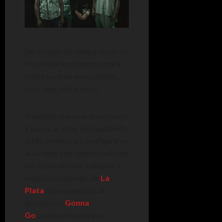
De la mano de Gonna Go, en La
Plata habrá propuestas para
todos los intereses: cumbia,
rock, pop, entre otros.
A medida que se acerca marzo
y las vacaciones van quedando
atrás, comienza a configurarse
la cartelera de espectáculos en
las distintas salas, estadios y
espacios culturales de
La
Plata
. En ese sentido, la
productora
Gonna
Go
comenzó el año con