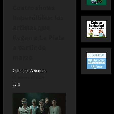
Cuatro shows
imperdibles: los
artistas que
llegan a La Plata
a partir de
marzo
Cultura en Argentina
febrero 23, 2024
0