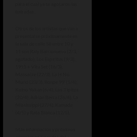
para el cual ya se agotaron las
entradas.
Otros de los artistas que van a
presentarse próximamente en
la sala de calle 58 entre 10 y
11 son Raly Barrionuevo (2/3,
agotado), Los Espíritus (9/3),
1915 + Vita Set (16/3),
Massacre (22/3), La H No
Murió (23/3), Ronpe 99’ (5/4),
Koino Yokan (6/4), Los Tipitos
(20/4), Adrián Berra (26/4), La
Mississippi (27/4), Kamada
(4/5) y Rata Blanca (12/5).
Más información y próximos
anuncios en las redes del