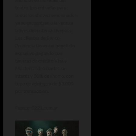
teatro. Las entradas para
todos los shows mencionados
ya se encuentran a la venta a
través del sistema Livepass.
Los clientes de Banco
Provincia tienen un beneficio
exclusivo pagando con
tarjetas de crédito Visa y
Mastercard: 4 cuotas sin
interés y 30% de ahorro, con
tope de reintegro de $3.000
por transacción.
Fuente: 0221.com.ar