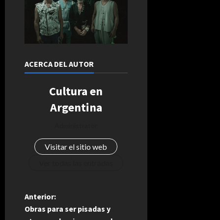
ACERCA DEL AUTOR
Cultura en
Argentina
Administrator
Visitar el sitio web
Ver todas las entradas
N
Anterior:
Obras para ser pisadas y