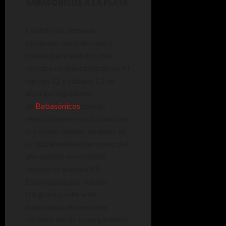
BABASÓNICOS A LA PLATA
Durante las semanas
siguientes también habrá
planes que el público más
rockero no querrá perderse. El
viernes 12 y sábado 13 de
abril los seguidores
de
Babasónicos
podrán
reencontrarse con la banda en
el Estadio Atenas, después de
su doble sold-out en mayo del
año pasado en el mítico
recinto de avenida 13.
Encabezado por Adrián
Dárgelos y referente
indiscutido de la escena
nacional desde su surgimiento