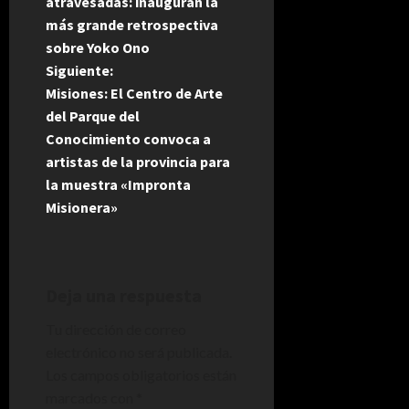
a
atravesadas: inauguran la
más grande retrospectiva
v
sobre Yoko Ono
e
Siguiente:
Misiones: El Centro de Arte
g
del Parque del
Conocimiento convoca a
a
artistas de la provincia para
la muestra «Impronta
c
Misionera»
i
ó
Deja una respuesta
n
Tu dirección de correo
d
electrónico no será publicada.
Los campos obligatorios están
e
marcados con
*