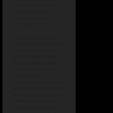
con sus más de tres décadas
de trayectoria y camino
recorrido en escenarios
nacionales e internacionales.
Dos semanas después, el
mismo microestadio recibirá a
El Kuelgue, cuya última visita
había sido en junio pasado,
cuando presentó su quinto
disco, titulado Hola Precioso
(2023). Esta nueva
oportunidad de verlos en vivo
en La Plata será el sábado 18
de mayo y servirá para volver
a disfrutar de su novedosa
música, caracterizada por el