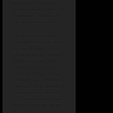
grandes anuncios, entre los
que hay propuestas para todos
los intereses: cumbia, rock,
pop, entre otros sonidos.
A partir del mes que viene,
volverán los shows que ofrece
la compañía líder en el rubro,
que desde hace dos décadas
acerca a los artistas más
relevantes de la escena al
público local. Entre decenas
de shows, ciclos y festivales de
relevancia para los amantes de
la música en vivo, a fines de
2023 Gonna Go produjo, por
ejemplo, el esperado regreso
de Fito Páez.