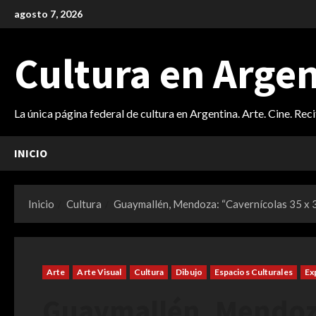
Saltar
agosto 7, 2026
al
contenido
Cultura en Arge
La única página federal de cultura en Argentina. Arte. Cine. Rec
INICIO
Inicio
Cultura
Guaymallén, Mendoza: “Cavernícolas 35 x 35
Arte
Arte Visual
Cultura
Dibujo
Espacios Culturales
Ex
Guaymallén, Mendoza