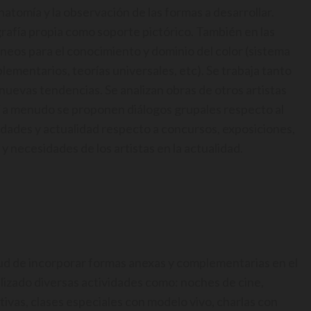
natomía y la observación de las formas a desarrollar.
rafía propia como soporte pictórico. También en las
eos para el conocimiento y dominio del color (sistema
ementarios, teorías universales, etc). Se trabaja tanto
uevas tendencias. Se analizan obras de otros artistas
Y a menudo se proponen diálogos grupales respecto al
dades y actualidad respecto a concursos, exposiciones,
y necesidades de los artistas en la actualidad.
etud de incorporar formas anexas y complementarias en el
lizado diversas actividades como: noches de cine,
ivas, clases especiales con modelo vivo, charlas con