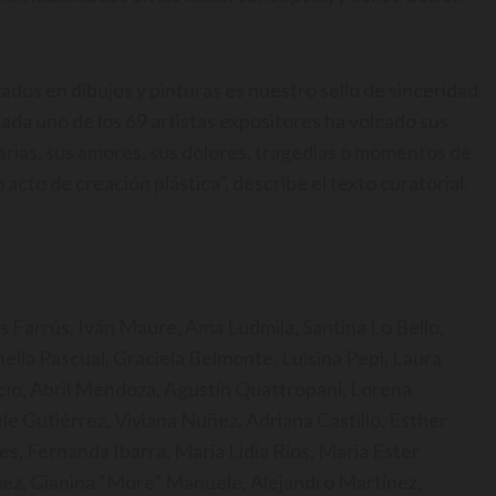
zados en dibujos y pinturas es nuestro sello de sinceridad
ada uno de los 69 artistas expositores ha volcado sus
arias, sus amores, sus dolores, tragedias o momentos de
cto de creación plástica”, describe el texto curatorial.
s Farrús, Iván Maure, Ama Ludmila, Santina Lo Bello,
ella Pascual, Graciela Belmonte, Luisina Pepi, Laura
cio, Abril Mendoza, Agustín Quattropani, Lorena
le Gutiérrez, Viviana Nuñez, Adriana Castillo, Esther
s, Fernanda Ibarra, María Lidia Ríos, María Ester
Gómez, Gianina “More” Manuele, Alejandro Martínez,