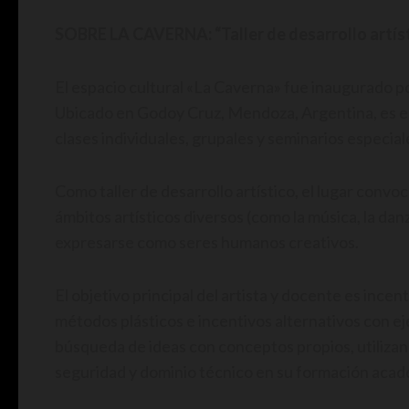
SOBRE LA CAVERNA: “Taller de desarrollo artís
El espacio cultural «La Caverna» fue inaugurado po
Ubicado en Godoy Cruz, Mendoza, Argentina, es el 
clases individuales, grupales y seminarios especial
Como taller de desarrollo artístico, el lugar conv
ámbitos artísticos diversos (como la música, la danz
expresarse como seres humanos creativos.
El objetivo principal del artista y docente es ince
métodos plásticos e incentivos alternativos con eje
búsqueda de ideas con conceptos propios, utilizan
seguridad y dominio técnico en su formación acad