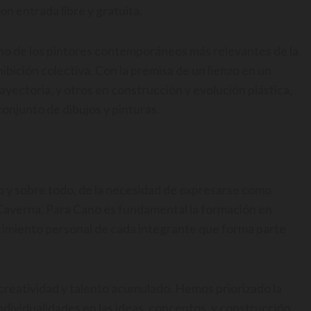
n entrada libre y gratuita.
uno de los pintores contemporáneos más relevantes de la
hibición colectiva. Con la premisa de un lienzo en un
ayectoria, y otros en construcción y evolución plástica,
conjunto de dibujos y pinturas.
o y sobre todo, de la necesidad de expresarse como
 Caverna. Para Cano es fundamental la formación en
cimiento personal de cada integrante que forma parte
, creatividad y talento acumulado. Hemos priorizado la
 individualidades en las ideas, conceptos, y construcción