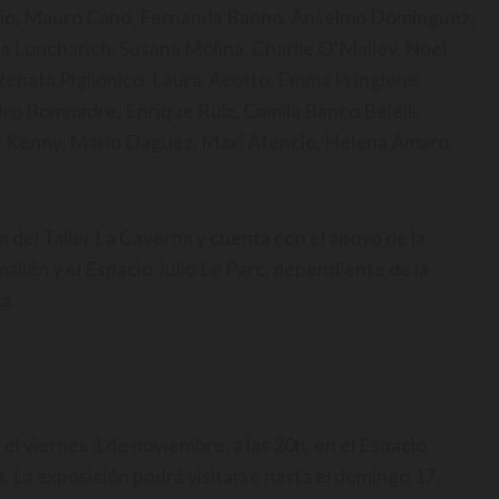
gio, Mauro Cano, Fernanda Banno, Anselmo Domínguez,
a Loncharich, Susana Molina, Charlie O’Malley, Noel,
Renata Piglionico, Laura Acotto, Emma Pringione,
ro Bompadre, Enrique Ruiz, Camila Banco Belelli,
bre Kenny, Mario Daguéz, Maxi Atencio, Helena Amaro,
del Taller La Caverna y cuenta con el apoyo de la
llén y el Espacio Julio Le Parc, dependiente de la
a.
el viernes 1 de noviembre, a las 20h, en el Espacio
ta. La exposición podrá visitarse hasta el domingo 17.