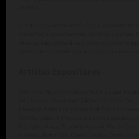
de obra.
La calidad y variedad de técnicas y materiales utili
y amor hacia lo que hacemos, sentimos y vivimos. C
ideas, paisajes, naturalezas, composiciones imagin
plenitud interpretadas y traspasadas a un hermoso a
Artistas Expositores
Teke Teke, Alejandro Gómez, Stella Giacani, Nicolá
Julia Haddad, Guadalupe Galdame, Vir Batiz, Anton
Mendoza, Fabiola Fernández Noli, Francisco Aten
Achitte, Gabriela Montivero, Gabriela Zeballos, Ce
Rodríguez Aznar, Florencia Arangio. Marcia Olivare
Aravena, Shaira Elías, Valeria Frachia, Cristina 