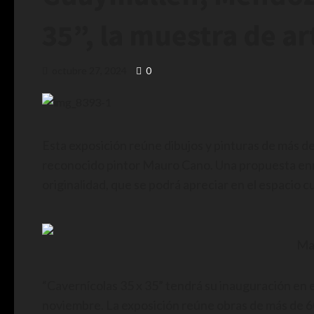
35”, la muestra de ar
octubre 27, 2024
0
Esta exposición reúne dibujos y pinturas de más de 
reconocido pintor Mauro Cano. Una propuesta enm
originalidad, que se podrá apreciar en el espacio c
Ma
“Cavernícolas 35 x 35” tendrá su inauguración en el
noviembre. La exposición reúne obras de más de 60 