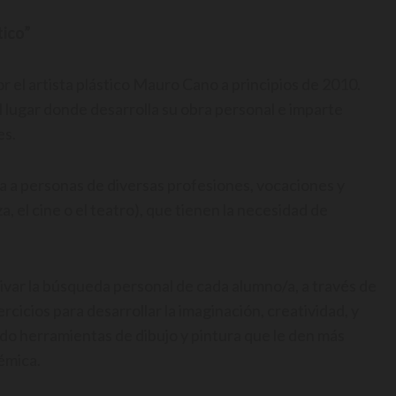
tico”
r el artista plástico Mauro Cano a principios de 2010.
lugar donde desarrolla su obra personal e imparte
es.
oca a personas de diversas profesiones, vocaciones y
a, el cine o el teatro), que tienen la necesidad de
ntivar la búsqueda personal de cada alumno/a, a través de
rcicios para desarrollar la imaginación, creatividad, y
do herramientas de dibujo y pintura que le den más
émica.