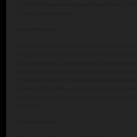
artistas invitados consagrados (Reunión en La Ca
y muestras individuales.
Sobre Mauro Cano
Mauro Cano es artista plástico y docente de «La C
Argentina. Sus dibujos y pinturas han sido premiad
internacionales. Sus obras también forman parte 
del mundo. Su nombre se exhibe en varios catálogos
cultura provincial. Ha realizado innumerables expo
convocado con frecuencia para ser jurado en concu
condecorado entre otros galardones como el artist
en 2014.
Ficha de la Muestra