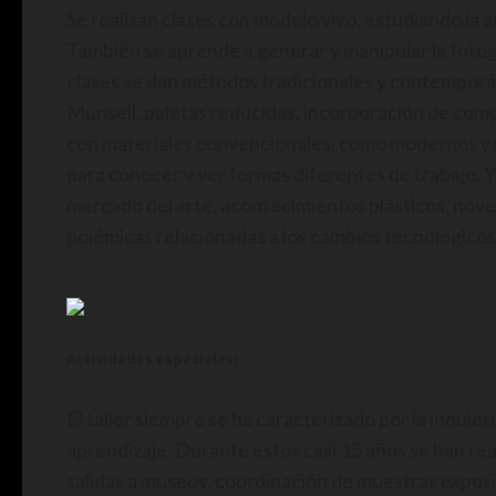
Se realizan clases con modelo vivo, estudiando la a
También se aprende a generar y manipular la fotog
clases se dan métodos tradicionales y contemporán
Munsell, paletas reducidas, incorporación de compl
con materiales convencionales, como modernos y n
para conocer y ver formas diferentes de trabajo. 
mercado del arte, acontecimientos plásticos, nove
polémicas relacionadas a los cambios tecnológicos 
Actividades especiales:
El taller siempre se ha caracterizado por la inqui
aprendizaje. Durante estos casi 15 años se han rea
salidas a museos, coordinación de muestras exposit