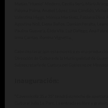
Matías “Hueso” Medero, Cecilia Serú, Maru Aran
Paloma Palma, Anabel López, Lina Cándido, Victori
Valentina Higgs, Mónica Martínez, Fabiana Dino, 
Agostina Noli, Elena Baños, Damián Peralta, Leand
Paulina Guevara, Élida Vila, Luz Gallego, Ana Fa
Irma Carrizo, Romina Vignetta.
Cabe destacar que esta muestra es una producción 
Dirección de Cultura de la Municipalidad de Guayma
Subsecretaría de Cultura del Gobierno de Mendoz
Inauguración:
“Cavernícola 35 x 35” tendrá su noche de apertura 
Cultural Julio Le Parc. La entrada es libre y gratui