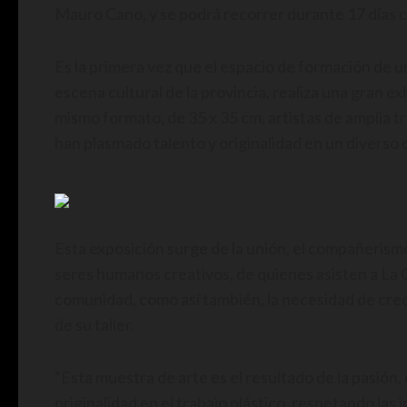
Mauro Cano, y se podrá recorrer durante 17 días co
Es la primera vez que el espacio de formación de 
escena cultural de la provincia, realiza una gran ex
mismo formato, de 35 x 35 cm, artistas de amplia tr
han plasmado talento y originalidad en un diverso 
Esta exposición surge de la unión, el compañerism
seres humanos creativos, de quienes asisten a La
comunidad, como así también, la necesidad de cre
de su taller.
“Esta muestra de arte es el resultado de la pasión
originalidad en el trabajo plástico, respetando las