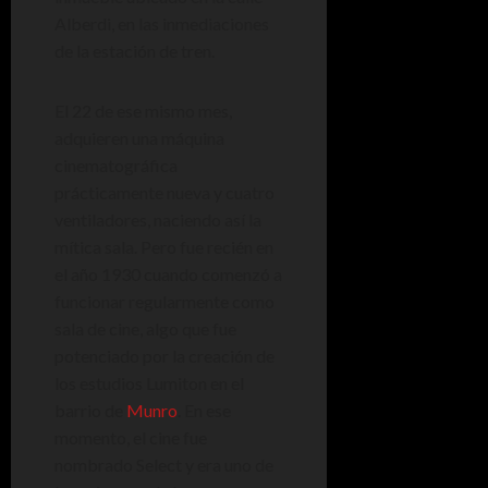
Alberdi, en las inmediaciones
de la estación de tren.
El 22 de ese mismo mes,
adquieren una máquina
cinematográfica
prácticamente nueva y cuatro
ventiladores, naciendo así la
mítica sala. Pero fue recién en
el año 1930 cuando comenzó a
funcionar regularmente como
sala de cine, algo que fue
potenciado por la creación de
los estudios Lumiton en el
barrio de
Munro
. En ese
momento, el cine fue
nombrado Select y era uno de