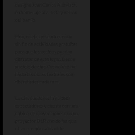
designó Juan Carlos Altavista,
en homenaje al artista y vecino
del barrio.
Hoy, en el cine se ofrecen un
sin fin de actividades gratuitas
para que los vecinos puedan
disfrutar de este lugar. Desde
su ciclo de cine Vecine Vecine
hasta las obras teatrales son
disfrutadas cada mes.
La sala puede recibir a 280
espectadores y cuenta con una
cabina de proyecciones con un
proyector DLP, uno de los que
ofrece mejor calidad de