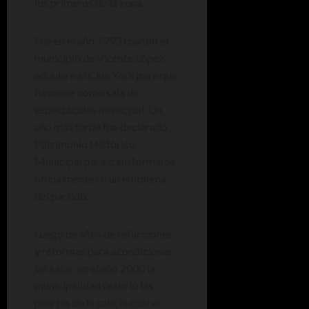
los primeros de la zona.
Fue en el año 1993 cuando el
municipio de Vicente López
adquiere el Cine York para que
funcione como sala de
espectáculos municipal. Un
año más tarde fue declarado
Patrimonio Histórico
Municipal para transformarse
oficialmente en un emblema
del partido.
Luego de años de refacciones
y reformas para acondicionar
las salas, en el año 2000 la
municipalidad reabrió las
puertas de la sala, la cual se