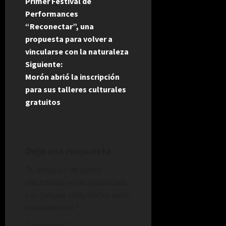
Primer Festival de
a
Performances
“Reconectar”, una
v
propuesta para volver a
e
vincularse con la naturaleza
Siguiente:
g
Morón abrió la inscripción
para sus talleres culturales
a
gratuitos
c
i
Deja una respuesta
ó
Tu dirección de correo
n
electrónico no será publicada.
Los campos obligatorios están
d
marcados con
*
e
Comentario
*