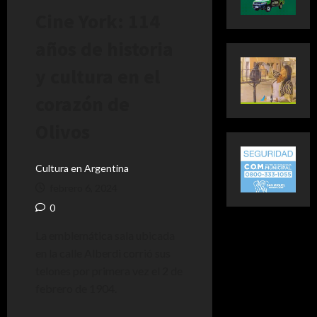
Cine York: 114
años de historia
y cultura en el
corazón de
Olivos
Cultura en Argentina
febrero 6, 2024
0
La emblemática sala ubicada
en la calle Alberdi corrió sus
telones por primera vez el 2 de
febrero de 1904.