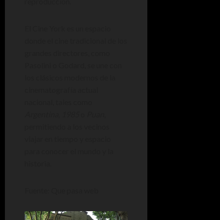
reproducción.
El Cine York es un espacio
donde el cine tradicional de los
grandes directores, como
Pasolini o Godard, se une con
los clásicos modernos de la
cinematografía actual
nacional, tales como
Argentina, 1985
o
Puan
,
permitiendo a los vecinos
viajar en tiempo y espacio
para conocer el mundo y la
historia.
Fuente: Que pasa web