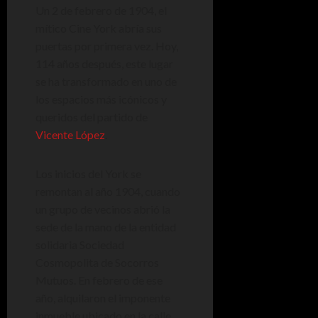
Un 2 de febrero de 1904, el
mítico Cine York abría sus
puertas por primera vez. Hoy,
114 años después, este lugar
se ha transformado en uno de
los espacios más icónicos y
queridos del partido de
Vicente López
.
Los inicios del York se
remontan al año 1904, cuando
un grupo de vecinos abrió la
sede de la mano de la entidad
solidaria Sociedad
Cosmopolita de Socorros
Mutuos. En febrero de ese
año, alquilaron el imponente
inmueble ubicado en la calle