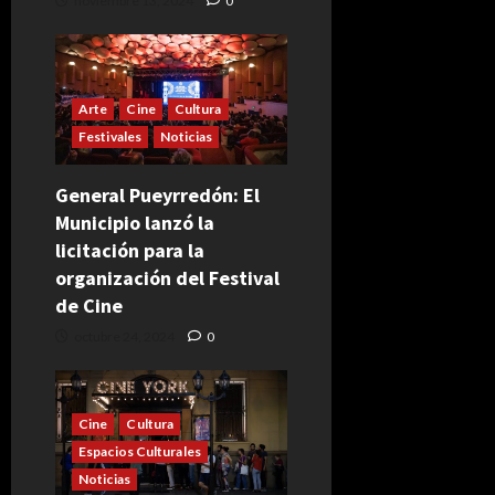
noviembre 13, 2024
0
Arte
Cine
Cultura
Festivales
Noticias
General Pueyrredón: El
Municipio lanzó la
licitación para la
organización del Festival
de Cine
octubre 24, 2024
0
Cine
Cultura
Espacios Culturales
Noticias