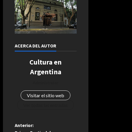
ACERCA DEL AUTOR
Cultura en
Argentina
Administrator
Visitar el sitio web
Ver todas las entradas
N
Anterior: