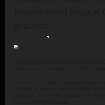
Documental llega al 
gratuita
octubre 1, 2024
0
A partir del miércoles 2 de octubre el Cine York (
Internacional de Cine Documental de Buenos Air
Esta es una nueva edición que se realiza de este f
con Proyecto Lumiton. Este año se enfoca en ‘Raúl 
cineasta chileno, y ‘35 Años de la caída del muro: 
de la caída del Muro de Berlín.