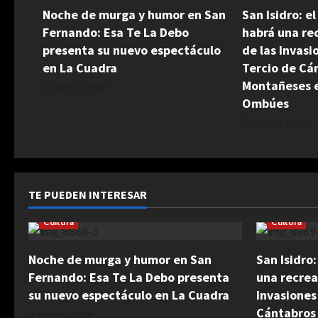
Noche de murga y humor en San
San Isidro: e
Fernando: Esa Te La Debo
habrá una rec
presenta su nuevo espectáculo
de las Invasi
en La Cuadra
Tercio de Cá
Montañeses e
agosto 5, 2026
Ombúes
agosto 4, 2026
TE PUEDEN INTERESAR
Cultura
Cultura
Noche de murga y humor en San
San Isidro
Fernando: Esa Te La Debo presenta
una recrea
su nuevo espectáculo en La Cuadra
Invasiones
Cántabros
agosto 5, 2026