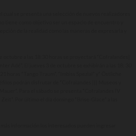
l cual se presenta una selección de nuevos realizadores
smo tiene como objetivo ser un espacio de encuentro y
epción de la realidad como las maneras de expresarla y
de octubre a las 18:30 horas se proyectará “Cofralandes|
nter Adé”. El jueves 3 de octubre se exhibirán a las 18: 30
 21 horas “Tango Traum”, “Imbiss Spezial” y“ Östliche
inéfilos podrán disfrutar de “Cofralandes ||| Museos y
ia Mauer”. Para el sábado se presenta “Cofralandes IV
Zeit”. Por último el día domingo “Brise-Glace” a las
ra más información los interesados pueden ingresar