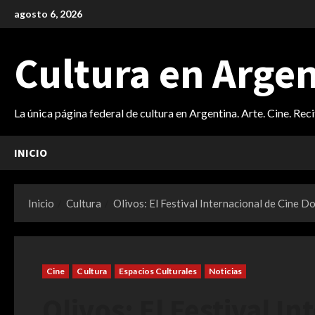
Saltar
agosto 6, 2026
al
contenido
Cultura en Arge
La única página federal de cultura en Argentina. Arte. Cine. Rec
INICIO
Inicio
Cultura
Olivos: El Festival Internacional de Cine D
Cine
Cultura
Espacios Culturales
Noticias
Olivos: El Festival I