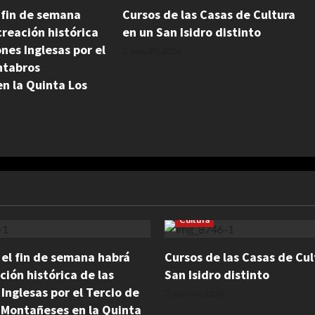
l fin de semana
Cursos de las Casas de Cultura
reación histórica
en un San Isidro distinto
ones Inglesas por el
julio 30, 2026
ntabros
n la Quinta Los
Cultura
: el fin de semana habrá
Cursos de las Casas de Cul
ción histórica de las
San Isidro distinto
 Inglesas por el Tercio de
julio 30, 2026
 Montañeses en la Quinta