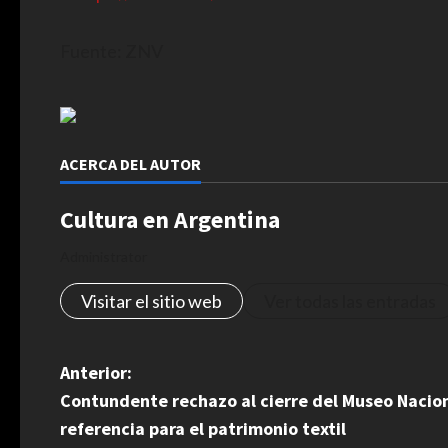
Fuente: ZNV
ACERCA DEL AUTOR
Cultura en Argentina
Administrator
Visitar el sitio web
Ver todas las entradas
N
Anterior:
Contundente rechazo al cierre del Museo Naciona
a
referencia para el patrimonio textil