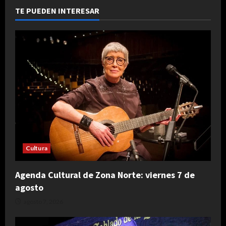
General
Rodríguez:
TE PUEDEN INTERESAR
cuándo
y
dónde
será
Cultura
Agenda Cultural de Zona Norte: viernes 7 de
agosto
agosto 7, 2026