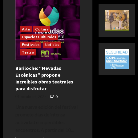
Arte
Cultura
Espacios Culturales
Festivales
Noticias
Teatro
Bariloche: “Nevadas
Escénicas” propone
increíbles obras teatrales
para disfrutar
octubre 4, 2024
0
Una nueva edición del festival
promete días de intensa
actividad e imperdibles
encuentros. A partir del 10...