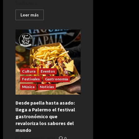
tanto, ya...
Leer
Leer más
más
acerca
de
Todo
lo
que
tenés
que
saber
sobre
el
Cosquín
Rock
Cultura
Eventos
2025:
Festivales
Gastronomía
precios
de
Música
Noticias
entradas
y
fechas
Desde paella hasta asado:
llega a Palermo el festival
gastronómico que
revaloriza los sabores del
mundo
septiembre 27, 2024
0