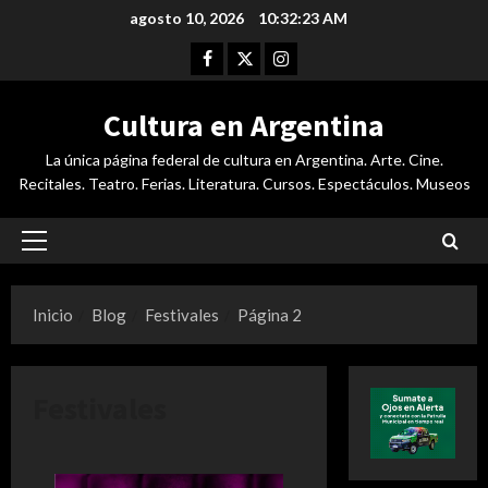
Saltar
agosto 10, 2026
10:32:24 AM
al
Facebook
Twitter
Instagram
contenido
Cultura en Argentina
La única página federal de cultura en Argentina. Arte. Cine.
Recitales. Teatro. Ferias. Literatura. Cursos. Espectáculos. Museos
Menú
principal
Inicio
Blog
Festivales
Página 2
Festivales