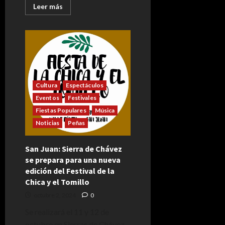
Leer
Leer más
más
acerca
de
Bariloche:
“Nevadas
Escénicas”
propone
increíbles
obras
teatrales
para
Cultura
Espectáculos
disfrutar
Eventos
Festivales
Fiestas Populares
Música
Noticias
Peñas
San Juan: Sierra de Chávez
se prepara para una nueva
edición del Festival de la
Chica y el Tomillo
octubre 2, 2024
0
Se realizará el 11 y 12 de
octubre en Sierras de Chávez,