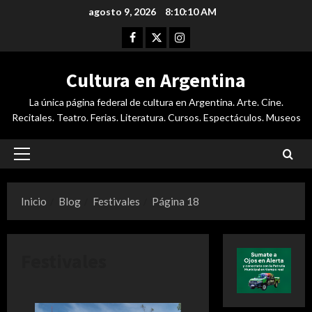
Saltar
agosto 9, 2026
8:10:10 AM
al
Facebook
Twitter
Instagram
contenido
Cultura en Argentina
La única página federal de cultura en Argentina. Arte. Cine.
Recitales. Teatro. Ferias. Literatura. Cursos. Espectáculos. Museos
Menú
principal
Inicio
Blog
Festivales
Página 18
Festivales