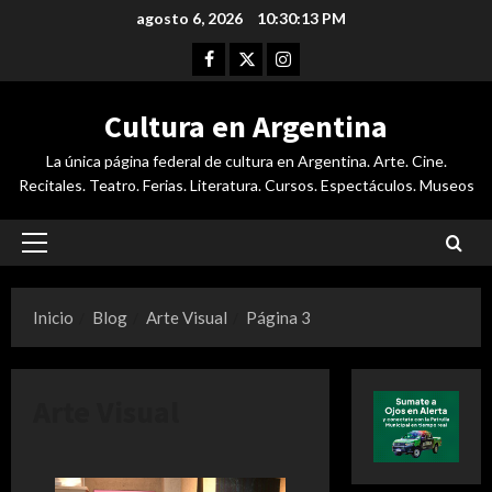
Saltar
agosto 6, 2026
10:30:14 PM
al
Facebook
Twitter
Instagram
contenido
Cultura en Argentina
La única página federal de cultura en Argentina. Arte. Cine.
Recitales. Teatro. Ferias. Literatura. Cursos. Espectáculos. Museos
Menú
principal
Inicio
Blog
Arte Visual
Página 3
Arte Visual