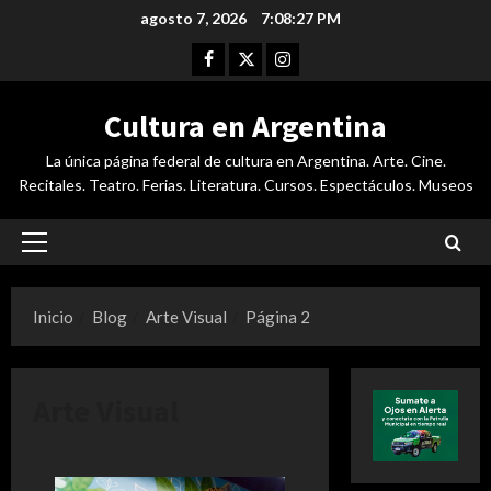
Saltar
agosto 7, 2026
7:08:28 PM
al
Facebook
Twitter
Instagram
contenido
Cultura en Argentina
La única página federal de cultura en Argentina. Arte. Cine.
Recitales. Teatro. Ferias. Literatura. Cursos. Espectáculos. Museos
Menú
principal
Inicio
Blog
Arte Visual
Página 2
Arte Visual