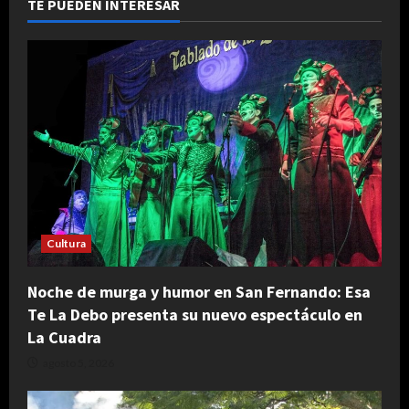
el
TE PUEDEN INTERESAR
CCK.
Cultura
Noche de murga y humor en San Fernando: Esa
Te La Debo presenta su nuevo espectáculo en
La Cuadra
agosto 5, 2026