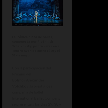
La icónica pieza de ballet,
compuesta por Piotr Ilich
Tchaikovsky, podrá verse en el
Teatro Avenida entre el 29 y el
31 de mayo
Con la participación del
Premier del
Bolshoi,
Alexander
Volchkov
, la prestigiosa
compañía de ballet
International Ballet Compañy
se presentará los días
29, 30 y