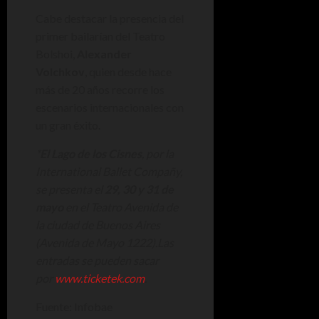
Cabe destacar la presencia del
primer bailarían del Teatro
Bolshoi,
Alexander
Volchkov
, quien desde hace
más de 20 años recorre los
escenarios internacionales con
un gran éxito.
*
El Lago de los Cisnes
, por la
International Ballet Compañy,
se presenta el
29, 30 y 31 de
mayo
en el Teatro Avenida de
la ciudad de Buenos Aires
(Avenida de Mayo 1222).Las
entradas se pueden sacar
por
www.ticketek.com
.
Fuente: Infobae