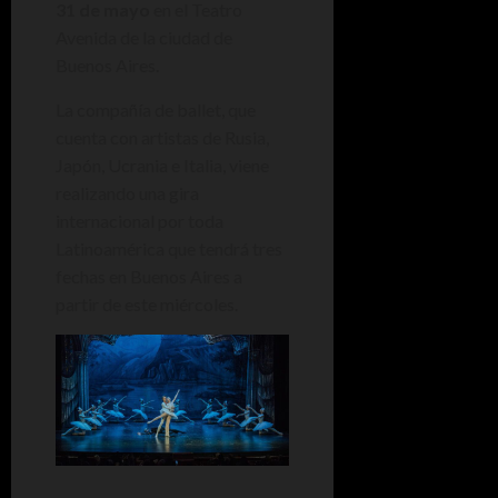
31 de mayo
en el Teatro
Avenida de la ciudad de
Buenos Aires.
La compañía de ballet, que
cuenta con artistas de Rusia,
Japón, Ucrania e Italia, viene
realizando una gira
internacional por toda
Latinoamérica que tendrá tres
fechas en Buenos Aires a
partir de este miércoles.