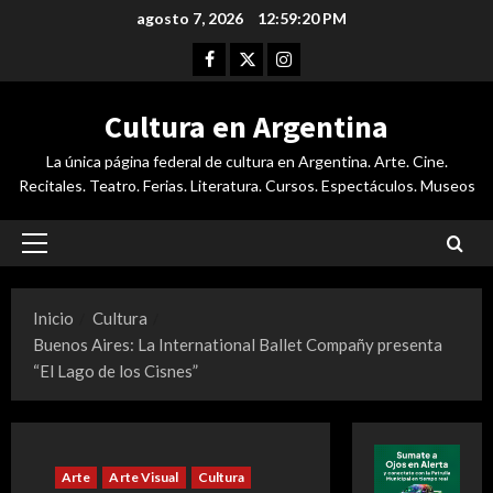
Saltar
agosto 7, 2026
12:59:21 PM
al
Facebook
Twitter
Instagram
contenido
Cultura en Argentina
La única página federal de cultura en Argentina. Arte. Cine.
Recitales. Teatro. Ferias. Literatura. Cursos. Espectáculos. Museos
Menú
principal
Inicio
Cultura
Buenos Aires: La International Ballet Compañy presenta
“El Lago de los Cisnes”
Arte
Arte Visual
Cultura