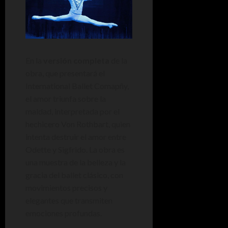
En la
versión completa
de la
obra, que presentará el
International Ballet Comapñy,
el amor triunfa sobre la
maldad, interpretada por el
hechicero Von Rothbart, quien
intenta destruir el amor entre
Odette y Sigfrido. La obra es
una muestra de la belleza y la
gracia del ballet clásico, con
movimientos precisos y
elegantes que transmiten
emociones profundas.