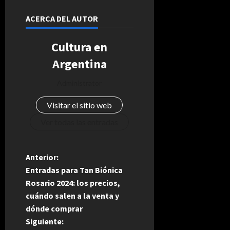
ACERCA DEL AUTOR
Cultura en
Argentina
Administrator
Visitar el sitio web
Ver todas las entradas
N
Anterior:
Entradas para Tan Biónica
a
Rosario 2024: los precios,
cuándo salen a la venta y
v
dónde comprar
e
Siguiente: