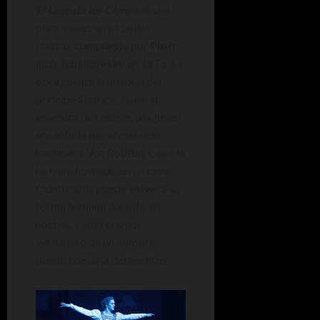
El Lago de los Cisnes
es una
obra maestra del ballet
clásico, compuesta por
Piotr
Ilich Tchaikovsky
en 1875. La
obra cuenta la historia del
príncipe Sigfrido, quien se
enamora de Odette, una joven
encantada por el malvado
hechicero Von Rothbart, que la
ha transformado en un cisne.
Odette solo puede volver a su
forma humana durante las
noches, y solo el amor
verdadero de un hombre
puede liberarla del hechizo.