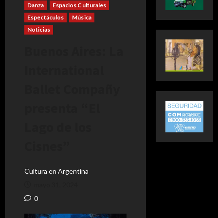
Danza
Espacios Culturales
Espectáculos
Música
Noticias
Buenos Aires: La
International
Ballet Compañy
presenta “El
Lago de los
Cisnes”
Cultura en Argentina
mayo 31, 2024
0