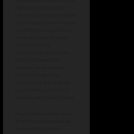
diarios y cuadernos para
retomar a la pintora desde ese
dolor y desgarramiento que la
convirtieron en un mito y a la
vez en un fetiche. Su estilo
contestatario fue
caracterizado en películas,
libros y documentales,
mientras que su estética
impulsó un inagotable
merchadising que va desde
tazas a remeras, cuadros y
macetas, entre otros objetos.
Precisamente el dolor es uno
de los hilos conductores del
documental. La pintora