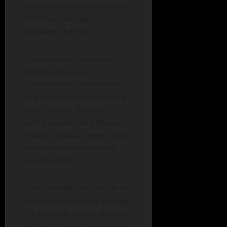
no sabía eran las palabras que
utilizaba para expresar ese
sarcasmo que tenía”.
Así reaparece, también en
primera persona, su
vulnerabilidad y el hecho de
que “no tenía respuestas para
todo –agregó–.Era una
persona súper compleja, con
muchos miedos, a veces difícil:
una personalidad muy muy
fuerte”, añadió.
El documental se podrá ver en
Amazon Prime Video desde el
15 de marzo, cuando aterrice
en la plataforma de streaming,