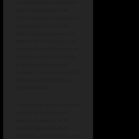
surrealista vivió marcada por
el accidente que sufrió en
1925, cuando un autobús en el
que viajaba chocó con un
tranvía, lo que le provocó un
impacto en el cuerpo que casi
la mata. Vivió sufriendo por el
resto de su vida. Sus lesiones,
un tema recurrente en su
trabajo, cobran una dimensión
singular en el trabajo de la
documentalista.
“Hace un par de años comencé
a pensar en su historia de
nuevo y comencé a ver el
material que existía de su
propia voz. Y descubrí que ella