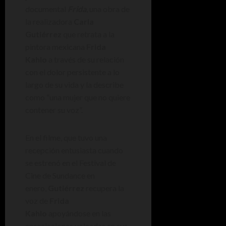
documental
Frida
, una obra de
la realizadora
Carla
Gutiérrez
que retrata a la
pintora mexicana
Frida
Kahlo
a través de su relación
con el dolor persistente a lo
largo de su vida y la describe
como “una mujer que no quiere
contener su voz”.
En el filme, que tuvo una
recepción entusiasta cuando
se estrenó en el Festival de
Cine de Sundance en
enero,
Gutiérrez
recupera la
voz de
Frida
Kahlo
apoyándose en las
apreciaciones volcadas en sus