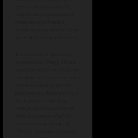
generó fracturas serias en
todo el cuerpo y la expuso a
meses de experimentos
médicos y a una vida marcada
por el dolor y el uso de corsés.
El filme también aborda su
encuentro con
Diego Rivera
,
el popular pintor muralista que
se convirtió en su fascinación y
tormento, pasando por sus
posiciones políticas, amores y
frustraciones. La película
incluye una sección sobre el
viaje de la pareja a Detroit
para un encargo de mural:
“Desafortunadamente, Diego