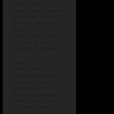
murales para el Rockefeller
Center,
Rivera
fue despedido
por insistir en representar
a
Vladimir Lenin
en uno de
ellos. En este
pasaje,
Kahlo
llama a sus
anfitriones “gringos
engreídos” e “hijos de puta”.
Al regresar a
México,
Kahlo
se declara
descaradamente bisexual y
sexualmente positiva,
declarando que “es bueno
tener relaciones sexuales
aunque no sea por amor”. En
1937 pintó a su amante, el
político y revolucionario