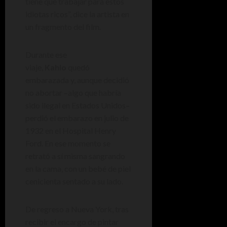
tiene que trabajar para estos
idiotas ricos”, dice la artista en
un fragmento del film.
Durante ese
viaje,
Kahlo
quedó
embarazada y, aunque decidió
no abortar –algo que habría
sido ilegal en Estados Unidos–
perdió el embarazo en julio de
1932 en el Hospital Henry
Ford. En ese momento se
retrató a sí misma sangrando
en la cama, con un bebé de piel
cenicienta sentado a su lado.
De regreso a Nueva York, tras
recibir el encargo de pintar