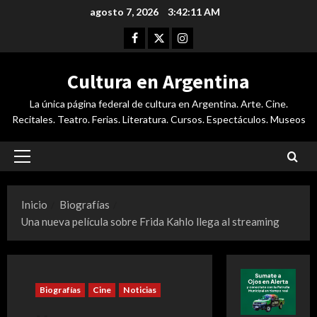
Saltar
agosto 7, 2026
3:42:12 AM
al
Facebook
Twitter
Instagram
contenido
Cultura en Argentina
La única página federal de cultura en Argentina. Arte. Cine.
Recitales. Teatro. Ferias. Literatura. Cursos. Espectáculos. Museos
Menú
principal
Inicio
Biografías
Una nueva película sobre Frida Kahlo llega al streaming
Biografías
Cine
Noticias