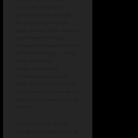
ruso
León Trotsky
. La
película ignora su asesinato,
por el que fue arrestada y
luego liberada. Otros amantes
supuestamente incluían
a
Paulette Goddard
, esposa
de
Charlie Chaplin
. Y cuenta
cómo después de
que
Rivera
sedujera
a
Cristina
, la hermana de
Kahlo, la pareja se divorció en
1939 y se volvió a casar un año
después, acordando un vínculo
sin sexo.
Para la directora, el tema
principal de la película es el de