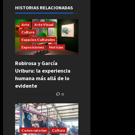
HISTORIAS RELACIONADAS
Arte
Arte Visual
Cultura
Espacios Culturales
Exposiciones
Noticias
Robirosa y García
Uriburu: la experiencia
humana más allá de lo
evidente
noviembre 20, 2024
0
Convocatorias
Cultura