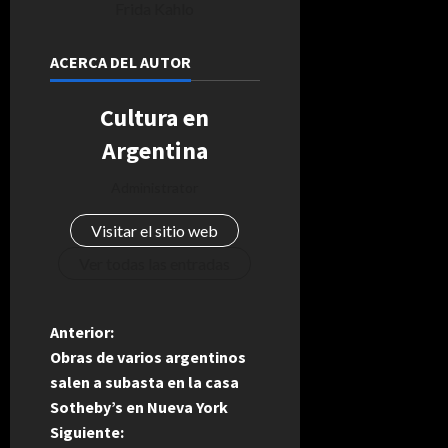
Frida Kahlo
ACERCA DEL AUTOR
Cultura en
Argentina
Administrator
Visitar el sitio web
Ver todas las entradas
N
Anterior:
Obras de varios argentinos
a
salen a subasta en la casa
Sotheby’s en Nueva York
v
Siguiente: