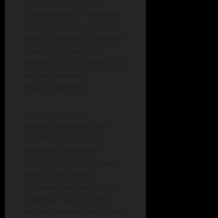
“una mujer que no quiere
contener su voz”. “Queríamos
hacer esa conexión entre su
arte y su experiencia de vida” e
“inyectar a la película la
textura de su voz, la textura de
esos sentimientos”,
resaltó
Gutiérrez
.
Aunque ya estaba
familiarizada con la obra
de
Frida
, la directora se
manifestó gratamente
sorprendida con su sarcasmo
en esta nueva lectura
profesional, así como con su
fragilidad: “sabía que tenía
sentido del humor, pero lo que