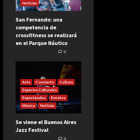
Noticias
San Fernando: una
competencia de
crossfitness se realizará
en el Parque Náutico
noviembre 20, 2024
0
Arte
Concierto
Cultura
Espacios Culturales
Espectáculos
Eventos
Música
Noticias
Se viene el Buenos Aires
Jazz Festival
noviembre 20, 2024
0