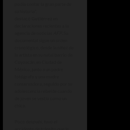
podía contar la gran parte de
su historia”,
destacó
Gutiérrez
en
declaraciones recientes a la
agencia de noticias
AFP
. Su
documental sigue un orden
cronológico, desde la niñez de
la artista en su natal barrio de
Coyoacán, en Ciudad de
México, junto a un padre
fotógrafo y una madre
conservadora, seguido por su
adolescencia rebelde cuando
de joven se vestía como un
chico.
Poco después, tuvo el
accidente de tránsito que le