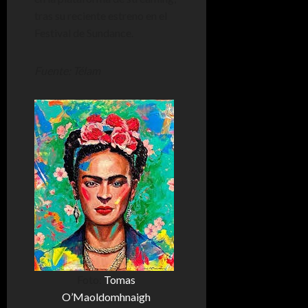
tras su reciente estreno en el
Festival de Sundance.
Fuente: Télam
Foto:
Tomas
O’Maoldomhnaigh