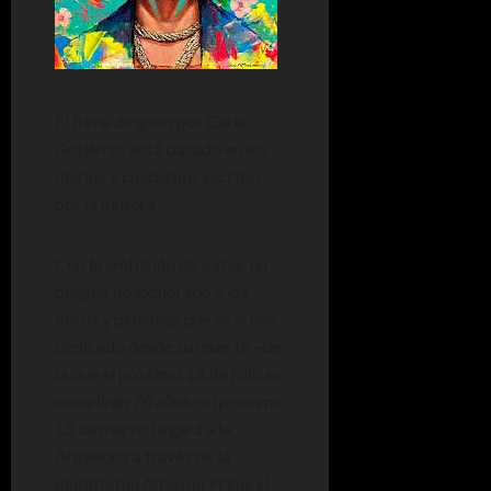
El filme dirigido por Carla
Gutiérrez está basado en los
diarios y cuadernos escritos
por la pintora
Con la ambición de sumar un
pliegue no explorado a los
libros y películas que se le han
dedicado desde su muerte –de
la que el próximo 13 de julio se
cumplirán 70 años– el próximo
15 de marzo llegará a la
Argentina a través de la
plataforma Amazon Prime el