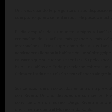
Una vez, cuando le preguntaron sus disposicion
cuerpo, no quiero ser enterrada. He pasado muc
El día después de su muerte, amigos y familiar
cremación de la artista más grande y más ori
internacional, Frida supo cómo dar a sus fans u
admiradores llenaba la habitación, un súbito golpe 
causaron que su cuerpo se sentara. Su pelo, ahora
halo. Los labios de Frida parecieron esbozar una
última entrada de su diario reza : «Espero alegre la 
Sus cenizas fueron colocadas en una urna pre-col
con Rivera. Un año después de su muerte, Riv
convirtiera en un museo. Diego Rivera murió en
oficialmente como el Museo Frida Kahlo.