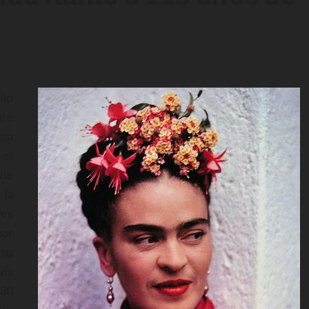
lio
dre
ia
 el
 de
 la
ves
dor
 su
vis
 30