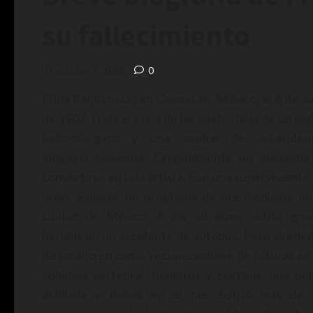
su fallecimiento
octubre 7, 2020
0
Frida Kahlo nació en Coyoacán, México, el 6 de Ju
de 1907. Frida era una de las cuatro hijas de un pa
judío-húngaro y una madre de ascendenc
indígena-mexicana. Originalmente no planeaba
convertirse en una artista. Fue una superviviente
polio, empezó un programa de pre-medicina en
ciudad de México. A los 18 años, sufrió gra
heridas en un accidente de autobús. Paso alrede
de un año en cama, recuperándose de roturas en
columna vertebral, hombros y costillas, una pel
astillada y daños en el pie. Sufrió más de