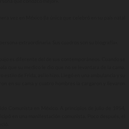
ersona que conozco mejor».
mera vez en México (la única que celebró en su país natal
a persona extraordinaria. Sus cuadros son su biografía».
abajo es diferente del de sus contemporáneos. Cuando se
mala que su medico le dio que no se levantara de la cama.
uro estilo de Frida, así lo hizo. Llegó en una ambulancia y su
ron en su cama y cuatro hombres la cargaron y llevaron
ido Comunista en México. A principios de julio de 1954,
rticipó en una manifestación comunista. Poco después, el
eció.