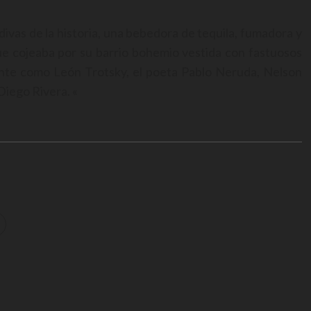
divas de la historia, una bebedora de tequila, fumadora y
ue cojeaba por su barrio bohemio vestida con fastuosos
ente como León Trotsky, el poeta Pablo Neruda, Nelson
Diego Rivera. «