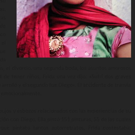
 su
as,
as
 de
ico
 el
que
da
ras, el divorcio, una segunda boda, los asuntos amorosos
d de tener niños. Frida una vez dijo: «Sufrí dos graves
e arrolló y el segundo fue Diego». El accidente de tranvía
ida emocionalmente.
bujos y esbozos relacionados con las experiencias de su
ación con Diego. Ella pintó 151 pinturas, 55 de las cuales
que pintaba tantos autorretratos, Frida contestaba: