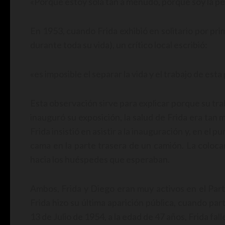
«Porque estoy sola tan a menudo, porque soy la p
En 1953, cuando Frida exhibió en solitario por pri
durante toda su vida), un crítico local escribió:
«es imposible el separar la vida y el trabajo de est
Esta observación sirve para explicar porque su tr
inauguró su exposición, la salud de Frida era tan 
Frida insistió en asistir a la inauguración y, en el p
cama en la parte trasera de un camión. La coloca
hacia los huéspedes que esperaban.
Ambos, Frida y Diego eran muy activos en el Part
Frida hizo su última aparición pública, cuando pa
13 de Julio de 1954, a la edad de 47 años, Frida fall