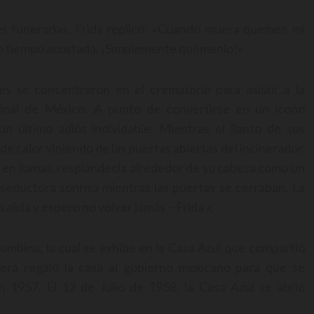
es funerarias, Frida replicó: «Cuando muera quemen mi
ho tiempo acostada. ¡Simplemente quémenlo!»
es se concentraron en el crematorio para asistir a la
ginal de México. A punto de convertirse en un ícono
n último adiós inolvidable. Mientras el llanto de sus
de calor viniendo de las puertas abiertas del incinerador,
 en llamas, resplandecía alrededor de su cabeza como un
 seductora sonrisa mientras las puertas se cerraban. La
salida y espero no volver jamás – Frida «.
umbina, la cual se exhibe en la Casa Azul que compartió
era regaló la casa al gobierno mexicano para que se
 1957. El 12 de Julio de 1958, la Casa Azul se abrió