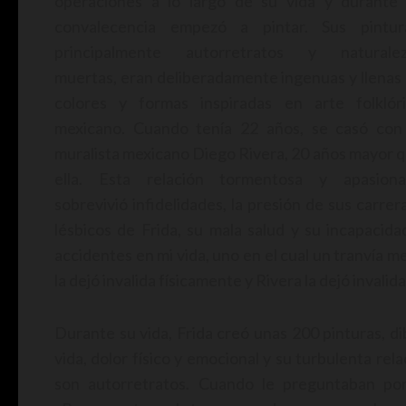
operaciones a lo largo de su vida y durante
convalecencia empezó a pintar. Sus pintur
principalmente autorretratos y naturalez
muertas, eran deliberadamente ingenuas y llenas
colores y formas inspiradas en arte folklór
mexicano. Cuando tenía 22 años, se casó con
muralista mexicano Diego Rivera, 20 años mayor 
ella. Esta relación tormentosa y apasiona
sobrevivió infidelidades, la presión de sus carre
lésbicos de Frida, su mala salud y su incapacida
accidentes en mi vida, uno en el cual un tranvía m
la dejó invalida físicamente y Rivera la dejó inval
Durante su vida, Frida creó unas 200 pinturas, di
vida, dolor físico y emocional y su turbulenta rel
son autorretratos. Cuando le preguntaban por