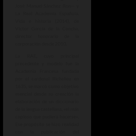
José Manuel Sánchez Ron— y
La Real Academia Española.
Vida e historia (2014), de
Víctor García de la Concha,
director honorario de la
corporación desde 2010.
La RAE, cuyo principal
precedente y modelo fue la
Academia Francesa fundada
por el cardenal Richelieu en
1635, se marcó como objetivo
esencial desde su creación la
elaboración de un diccionario
de la lengua castellana, «el más
copioso que pudiera hacerse».
Ese propósito se hizo realidad
con la publicación del