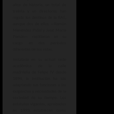
años de historia, un total de
treinta y un directores han
regido los destinos de la RAE,
aunque dos de ellos —Ramón
Menéndez Pidal y José María
Pemán— repitieron en su
cargo en dos períodos
diferentes de sus vidas.
Instalada en su actual sede
académica de la calle
madrileña de Felipe IV desde
1894, la institución ha ido
adaptando sus funciones a las
exigencias y necesidades de la
sociedad de su tiempo. Los
estatutos vigentes, aprobados
en 1993, establecen como