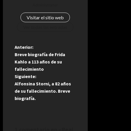
Administrator
Visitar el sitio web
Ver todas las entradas
N
Anterior:
Breve biografía de Frida
a
Kahlo a 113 años de su
fallecimiento
v
Siguiente:
e
Alfonsina Storni, a 82 años
de su fallecimiento. Breve
g
biografía.
a
c
1 comentario en «
Real