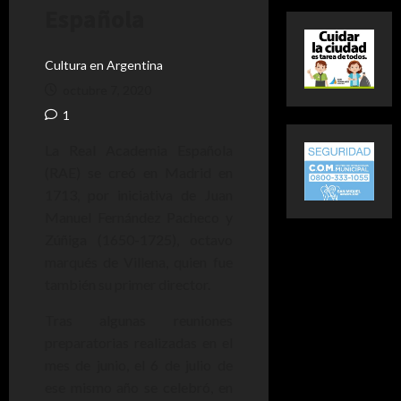
Española
Cultura en Argentina
octubre 7, 2020
1
La Real Academia Española
(RAE) se creó en Madrid en
1713, por iniciativa de Juan
Manuel Fernández Pacheco y
Zúñiga (1650-1725), octavo
marqués de Villena, quien fue
también su primer director.
Tras algunas reuniones
preparatorias realizadas en el
mes de junio, el 6 de julio de
ese mismo año se celebró, en