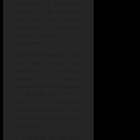
Diccionario de autoridades,
editado en seis volúmenes,
entre 1726 y 1739, y en cuyos
preliminares se incluye una
sucinta historia de la
corporación.
En 1715 la Academia, que en
sus inicios contaba con
veinticuatro miembros,
aprobó sus primeros
estatutos, a los que siguieron
los de 1848, 1859, 1977 y
1993. La Orthographía
apareció en 1741 y en 1771 se
publicó la primera edición de
la Gramática.
A lo largo de sus trescientos