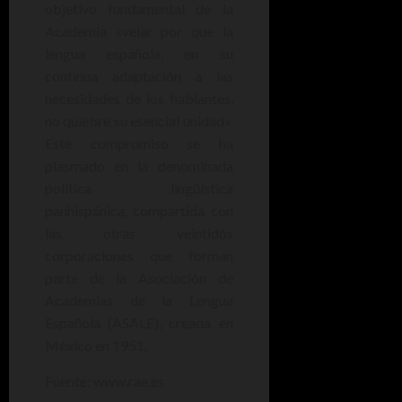
objetivo fundamental de la
Academia «velar por que la
lengua española, en su
continua adaptación a las
necesidades de los hablantes,
no quiebre su esencial unidad».
Este compromiso se ha
plasmado en la denominada
política lingüística
panhispánica, compartida con
las otras veintidós
corporaciones que forman
parte de la Asociación de
Academias de la Lengua
Española (ASALE), creada en
México en 1951.
Fuente: www.rae.es