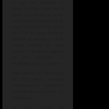
la casa del fundador, la
primera sesión oficial de la
nueva corporación, tal como
se recoge en el primer libro de
actas, iniciado el 3 de agosto
de 1713. En estas primeras
semanas de andadura, la RAE
estaba formada por once
miembros de número, algunos
de ellos vinculados al
movimiento de los novatores.
Más adelante, el 3 de octubre
de 1714, quedó aprobada
oficialmente su constitución
mediante una real cédula del
rey Felipe V.
En 1715, después de