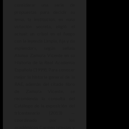
considerar una serie de
propuestas para decidir su
lema, la institución, en «una
votación secreta, eligió el
actual: un crisol en el fuego
con la leyenda Limpia, fija y da
esplendor», según señala
Alonso Zamora Vicente en su
Historia de la Real Academia
Española (1999). Para conocer
mejor la historia general de la
RAE, además del citado libro
de Zamora Vicente, se
recomienda la consulta del
Catálogo de la exposición del
tricentenario (2013) —
coordinado por los
académicos Carmen Iglesias y