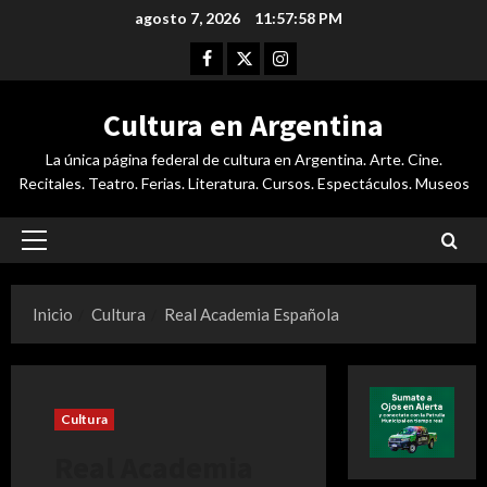
Saltar
agosto 7, 2026
11:57:59 PM
al
Facebook
Twitter
Instagram
contenido
Cultura en Argentina
La única página federal de cultura en Argentina. Arte. Cine.
Recitales. Teatro. Ferias. Literatura. Cursos. Espectáculos. Museos
Menú
principal
Inicio
Cultura
Real Academia Española
Cultura
Real Academia