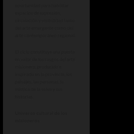
oportunidad para habilitar
espacios de expresión,
circulación y visibilidad tanto
del arte emergente como del
arte contemporáneo regional.
El ciclo constituye una puesta
en valor de los rasgos del arte
misionero, producido e
inspirado en la provincia, los
paisajes, las personas, la
mística de la selva y sus
historias.
Universo cultural de los
misioneros