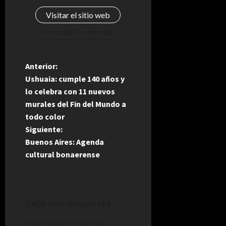
Visitar el sitio web
Ver todas las entradas
N
Anterior:
Ushuaia: cumple 140 años y
a
lo celebra con 11 nuevos
murales del Fin del Mundo a
v
todo color
e
Siguiente:
Buenos Aires: Agenda
g
cultural bonaerense
a
c
Deja una respuesta
i
Tu dirección de correo