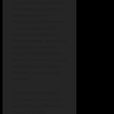
“La exposición presenta obras
representativas del universo
cultural que nos hace
misioneros, en ella el ambiente
y la cultura tejen sentidos,
donde se filtran elementos
reales y surreales, figurativos y
abstractos, formando un
corpus artístico que se nutre
de nuestra provincia y se carga
de sentidos desde el campo
simbólico”, se precisó de la
curaduría.
De esta manera, la muestra
colectiva propone al público
un recorrido por Misiones de
la mano de artistas