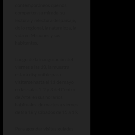
contemporáneos que nos
comparten su mirada, su
lectura y relectura del paisaje,
de lo regional, la naturaleza, la
vida en Misiones y sus
habitantes.
Luego de la inauguración del
viernes a las 18, la muestra
estará disponible para
visitarse hasta el 11 de mayo
en las salas 1, 2 y 3 del Centro
de Arte, en sus horarios
habituales, de martes a viernes
de 8 a 18 y sábados de 15 a 19.
Para agendar visitas guiadas