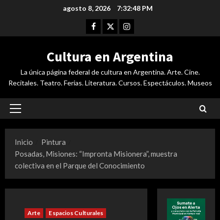
Saltar
agosto 8, 2026
7:32:49 PM
al
Facebook
Twitter
Instagram
contenido
Cultura en Argentina
La única página federal de cultura en Argentina. Arte. Cine.
Recitales. Teatro. Ferias. Literatura. Cursos. Espectáculos. Museos
Menú
principal
Inicio
Pintura
Posadas, Misiones: “Impronta Misionera”, muestra
colectiva en el Parque del Conocimiento
Arte
Espacios Culturales