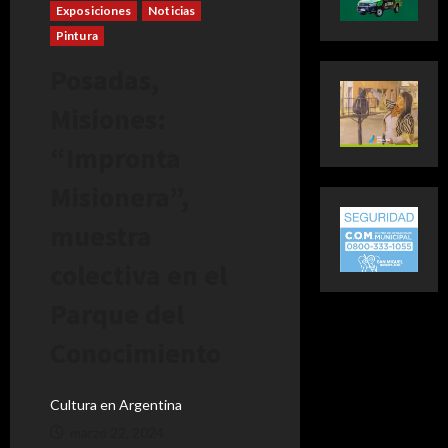
Exposiciones
Noticias
Pintura
Posadas,
Misiones:
“Impronta
Misionera”,
muestra
colectiva en el
Parque del
Conocimiento
Cultura en Argentina
marzo 22, 2024