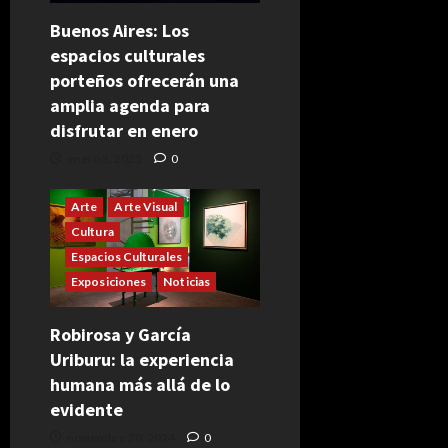
Buenos Aires: Los
espacios culturales
porteños ofrecerán una
amplia agenda para
disfrutar en enero
enero 3, 2025
0
Arte
Arte Visual
Cultura
Espacios Culturales
Exposiciones
Noticias
Robirosa y García
Uriburu: la experiencia
humana más allá de lo
evidente
noviembre 20, 2024
0