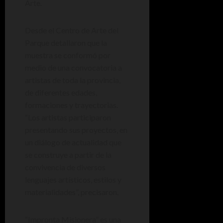
Arte.
Desde el Centro de Arte del
Parque detallaron que la
muestra se conformó por
medio de una convocatoria a
artistas de toda la provincia,
de diferentes edades,
formaciones y trayectorias.
“Los artistas participaron
presentando sus proyectos, en
un diálogo de actualidad que
se construye a partir de la
convivencia de diversos
lenguajes artísticos, estilos y
materialidades”, precisaron.
“Impronta Misionera” es una