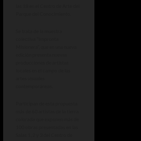
las 18 en el Centro de Arte del
Parque del Conocimiento.
Se trata de la muestra
colectiva “Impronta
Misionera”, que en una nueva
edición presenta nuevas
producciones de artistas
locales en el campo de las
artes visuales
contemporáneas.
Participan de esta propuesta
más de 60 artistas de la tierra
colorada que exponen más de
100 obras presentadas en las
Salas 1, 2 y 3 del Centro de