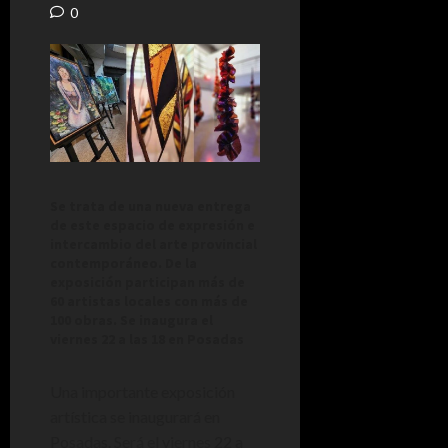
0
Se trata de una nueva entrega
de este espacio de expresión e
intercambio del arte provincial
contemporáneo. De la
exposición participan más de
60 artistas locales con más de
100 obras. Se inaugura el
viernes 22 a las 18 en Posadas
Una importante exposición
artística se inaugurará en
Posadas. Será el viernes 22 a