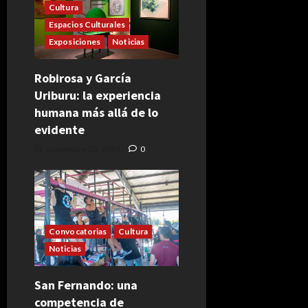
Cultura
Espacios Culturales
Exposiciones
Noticias
Robirosa y García
Uriburu: la experiencia
humana más allá de lo
evidente
noviembre 20, 2024
0
Convocatorias
Cultura
Noticias
San Fernando: una
competencia de