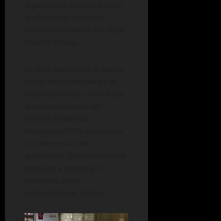
organizativa encabezada por
el ministro de Gobierno,
Derechos Humanos y Trabajo,
Ricardo Villada.
La feria, que reunirá alrededor
de
mil emprendedores
de
toda la provincia, contará con
el apoyo financiero del
Consejo Federal de
Inversiones (CFI), en línea con
el compromiso del
gobernador Gustavo Sáenz de
respaldar y fomentar el
desarrollo de los
emprendedores locales.