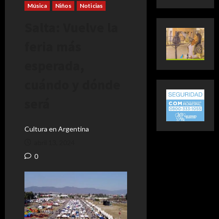
Música
Niños
Noticias
Salta: Vuelve la
feria más
esperada,
cuándo y dónde
será
Cultura en Argentina
abril 13, 2024
0