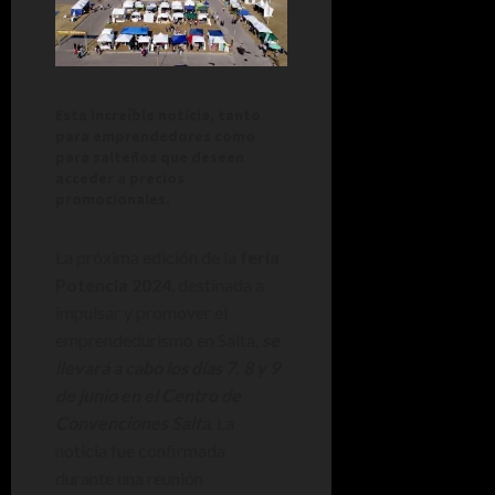
Esta increíble noticia, tanto
para emprendedores como
para salteños que deseen
acceder a precios
promocionales.
La próxima edición de la
feria
Potencia 2024
, destinada a
impulsar y promover el
emprendedurismo en Salta,
se
llevará a cabo los días 7, 8 y 9
de junio en el Centro de
Convenciones Salta
. La
noticia fue confirmada
durante una reunión