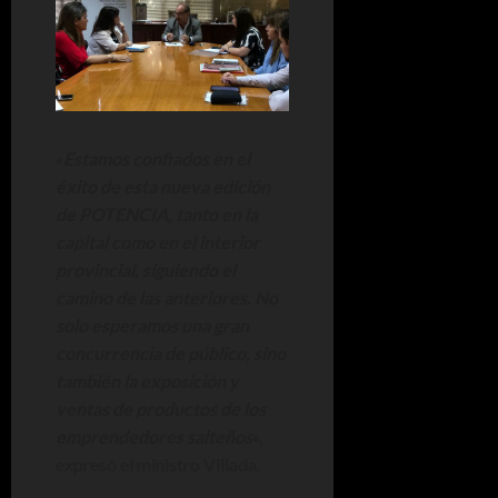
«
Estamos confiados en el
éxito de esta nueva edición
de POTENCIA, tanto en la
capital como en el interior
provincial, siguiendo el
camino de las anteriores. No
solo esperamos una gran
concurrencia de público, sino
también la exposición y
ventas de productos de los
emprendedores salteños
«,
expresó el ministro Villada.