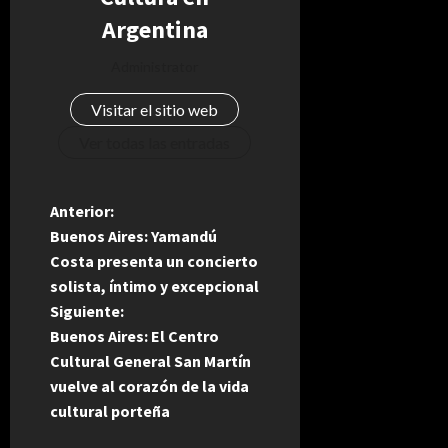
Argentina
Administrator
Visitar el sitio web
Ver todas las entradas
N
Anterior:
Buenos Aires: Yamandú
a
Costa presenta un concierto
solista, íntimo y excepcional
v
Siguiente:
e
Buenos Aires: El Centro
Cultural General San Martín
g
vuelve al corazón de la vida
cultural porteña
a