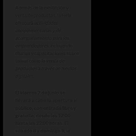
Además de la exhibición y
venta de productos, la feria
ofrecerá
actividades
complementarias y de
acompañamiento para los
emprendedores
, incluyendo
charlas y capacitaciones sobre
temas como la
venta de
productos a través de medios
digitales.
El viernes 7 de junio se
llevará a cabo la apertura al
público, con entrada libre y
gratuita, desde las 17:00
hasta las 22:00 horas. El
sábado 8 y domingo 9, la