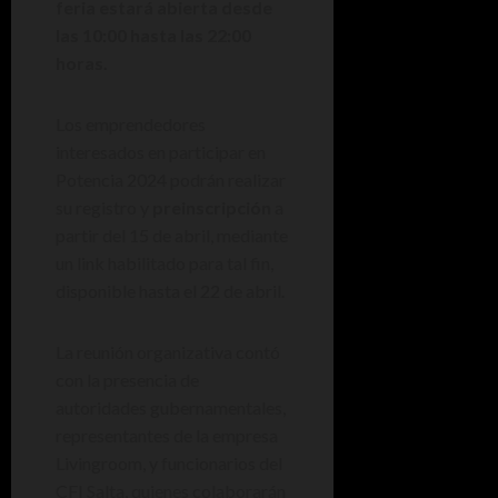
feria estará abierta desde
las 10:00 hasta las 22:00
horas.
Los emprendedores
interesados en participar en
Potencia 2024 podrán realizar
su registro y
preinscripción
a
partir del 15 de abril, mediante
un link habilitado para tal fin,
disponible hasta el 22 de abril.
La reunión organizativa contó
con la presencia de
autoridades gubernamentales,
representantes de la empresa
Livingroom, y funcionarios del
CFI Salta, quienes colaborarán