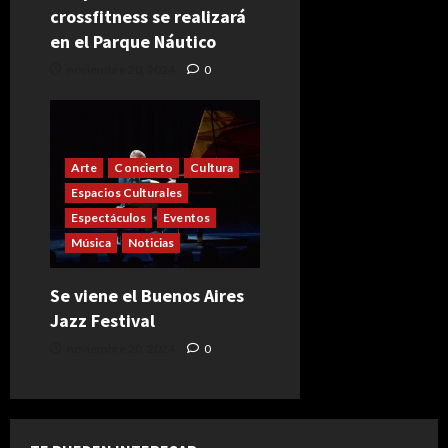
crossfitness se realizará
en el Parque Náutico
noviembre 20, 2024
0
Arte
Concierto
Cultura
Espacios Culturales
Espectáculos
Eventos
Música
Noticias
Se viene el Buenos Aires
Jazz Festival
noviembre 20, 2024
0