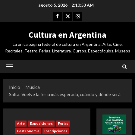
Saltar
agosto 5, 2026
2:10:54 AM
al
Facebook
Twitter
Instagram
contenido
Cultura en Argentina
La única página federal de cultura en Argentina. Arte. Cine.
Recitales. Teatro. Ferias. Literatura. Cursos. Espectáculos. Museos
Menú
principal
Inicio
Música
Salta: Vuelve la feria más esperada, cuándo y dónde será
Arte
Exposiciones
Ferias
Gastronomía
Inscripciones