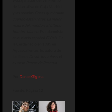
vida
, ganador del VII Premio
de Narrativa de Caja Madrid;
y las novelas
Cosas que brillan
cuando están rotas
,
La mejor
madre del mundo
y
El último
hombre blanco.
Es columnista
en el diario español
El País.
De
la Cerda nació en 1985 en
Aguascalientes. Es autora de
los libros
Desde los zulos
y el
exitoso
Perras de Reserva.
Por
Daniel Gigena
Fuente: Página 12