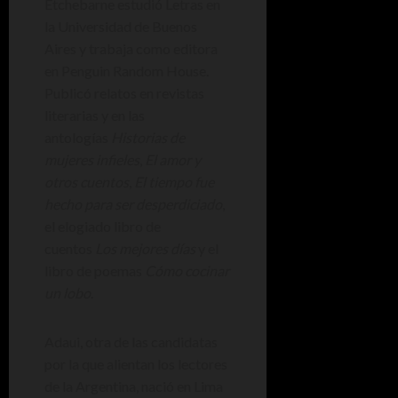
Etchebarne estudió Letras en
la Universidad de Buenos
Aires y trabaja como editora
en Penguin Random House.
Publicó relatos en revistas
literarias y en las
antologías
Historias de
mujeres infieles
,
El amor y
otros cuentos
,
El tiempo fue
hecho para ser desperdiciado
,
el elogiado libro de
cuentos
Los mejores días
y el
libro de poemas
Cómo cocinar
un lobo
.
Adaui, otra de las candidatas
por la que alientan los lectores
de la Argentina, nació en Lima