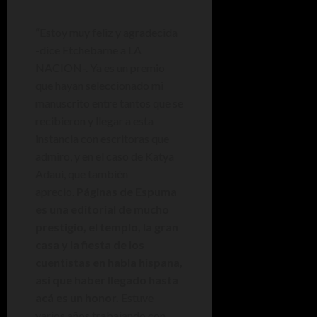
“Estoy muy feliz y agradecida
-dice Etchebarne a LA
NACION-. Ya es un premio
que hayan seleccionado mi
manuscrito entre tantos que se
recibieron y llegar a esta
instancia con escritoras que
admiro, y en el caso de Katya
Adaui, que también
aprecio.
Páginas de Espuma
es una editorial de mucho
prestigio, el templo, la gran
casa y la fiesta de los
cuentistas en habla hispana,
así que haber llegado hasta
acá es un honor.
Estuve
varios años trabajando con