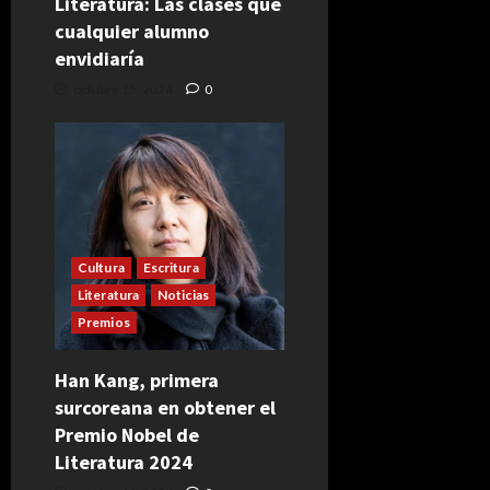
Literatura: Las clases que
cualquier alumno
envidiaría
octubre 15, 2024
0
Cultura
Escritura
Literatura
Noticias
Premios
Han Kang, primera
surcoreana en obtener el
Premio Nobel de
Literatura 2024