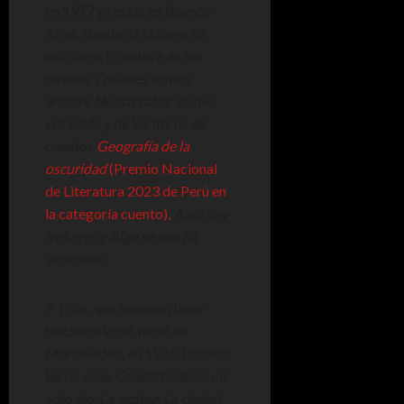
en 1977 y reside en Buenos
Aires, donde da talleres de
escritura. Es autora de las
novelas
Quiénes somos
ahora
y
Nunca sabré lo que
entiendo
y de los libros de
cuentos
Geografía de la
oscuridad
(Premio Nacional
de Literatura 2023 de Perú en
la categoría cuento),
Aquí hay
icebergs
y
Algo se nos ha
escapado
.
Y Trías, que también tiene
hinchada local, nació en
Montevideo, en 1976. Publicó
las novelas
Cuaderno para un
solo ojo
,
La azotea, La ciudad