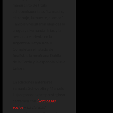
manuscrito de título
schopenhaueriano: “La madre,
el trabajo, la muerte, el amor”.
También resultaron elegidas la
uruguaya Fernanda Trías y la
peruana residente en la
Argentina Katya Adaui.
Completan el listado de
finalistas la mexicana Dahlia
de la Cerda y la española Nuria
Labari.
En ediciones anteriores,
Samanta Schweblin y Marcelo
Luján ganaron este prestigioso
certamen con
Siete casas
vacías
y
La claridad
,