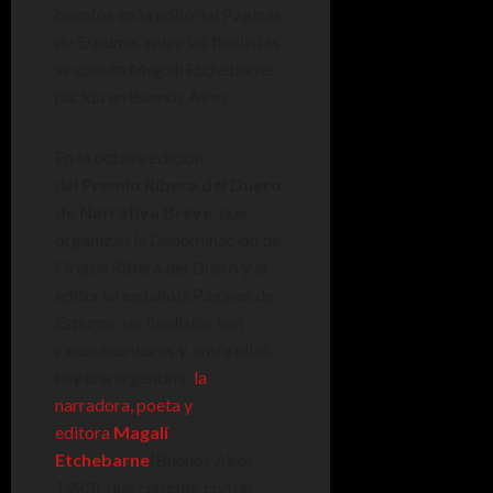
cuentos en la editorial Páginas
de Espuma; entre las finalistas
se cuenta Magalí Etchebarne,
nacida en Buenos Aires
En la octava edición
del
Premio Ribera del Duero
de Narrativa Breve
, que
organizan la Denominación de
Origen Ribera del Duero y la
editorial española Páginas de
Espuma, las finalistas son
cinco escritoras y, entre ellas,
hay una argentina:
la
narradora, poeta y
editora
Magalí
Etchebarne
(Buenos Aires,
1983), que compite con un