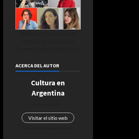
Dahlia de la Cerda, Magalí
Etchebarne, Katya Adaui,
Fernanda Trías y Nuria Labari
ACERCA DEL AUTOR
Cultura en
Argentina
Administrator
Visitar el sitio web
Ver todas las entradas