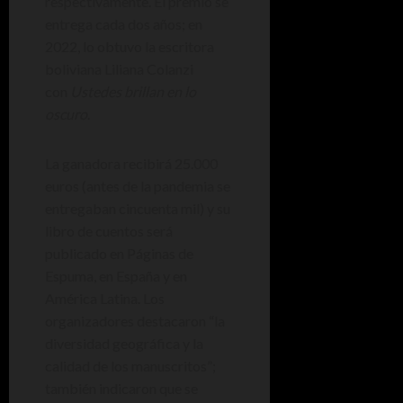
respectivamente. El premio se
entrega cada dos años; en
2022, lo obtuvo la escritora
boliviana Liliana Colanzi
con
Ustedes brillan en lo
oscuro
.
La ganadora recibirá 25.000
euros (antes de la pandemia se
entregaban cincuenta mil) y su
libro de cuentos será
publicado en Páginas de
Espuma, en España y en
América Latina. Los
organizadores destacaron “la
diversidad geográfica y la
calidad de los manuscritos”;
también indicaron que se