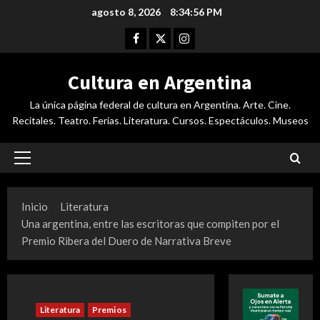
Saltar
agosto 8, 2026
8:34:57 PM
al
Facebook
Twitter
Instagram
contenido
Cultura en Argentina
La única página federal de cultura en Argentina. Arte. Cine.
Recitales. Teatro. Ferias. Literatura. Cursos. Espectáculos. Museos
Menú
principal
Inicio
Literatura
Una argentina, entre las escritoras que compiten por el
Premio Ribera del Duero de Narrativa Breve
Literatura
Premios