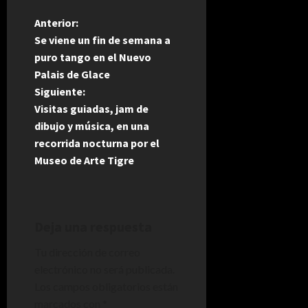
N
Anterior:
Se viene un fin de semana a
a
puro tango en el Nuevo
Palais de Glace
v
Siguiente:
e
Visitas guiadas, jam de
dibujo y música, en una
g
recorrida nocturna por el
Museo de Arte Tigre
a
c
i
Deja una respuesta
Tu dirección de correo
ó
electrónico no será publicada.
n
Los campos obligatorios están
marcados con
*