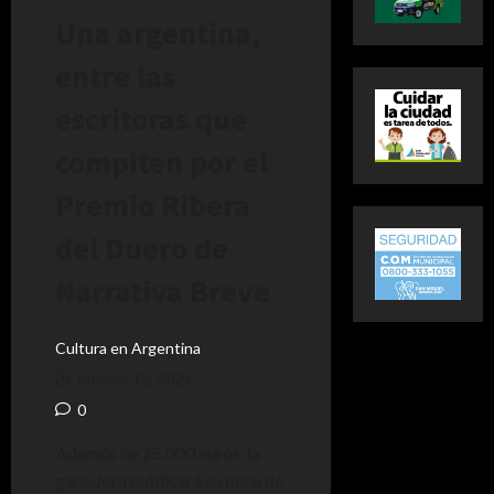
Una argentina,
entre las
escritoras que
compiten por el
Premio Ribera
del Duero de
Narrativa Breve
Cultura en Argentina
febrero 15, 2024
0
Además de 25.000 euros, la
ganadora publicará su libro de