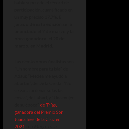
había superado el récord de
participación, cuantificado en
un muy preciso 17,7%.
El
jurado de esta edición será
anunciado el 7 de marzo y la
obra ganadora, el 20 de
marzo, en Madrid.
Las demás obras finalistas son
“Un nombre para tu isla”, de
Adaui; “Medea me ayudó a
abortar”, de De la Cerda; “No
se van a ordenar solas las
cosas”, de Labari, y “Una mujer
de su época”,
de Trías,
ganadora del Premio Sor
Juana Inés de la Cruz en
2021
con
Mugre rosa
.