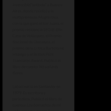
invencible
(“antioda” a Buenos
Aires, donde residió) y la
multipremiada
Mugre rosa
,
con la que ganó el Sor Juana, el
premio residencia SEGIB‐Eñe‐
Casa de Velázquez, el Premio
Nacional de Literatura, el
premio de la crítica Bartolomé
Hidalgo y el British PEN
Translates Award. Publicó el
libro de cuento
No soñarás
flores
.
Labari nació en Santander en
1979. Es escritora y
periodista. Publicó el libro de
cuentos
Los borrachos de mi