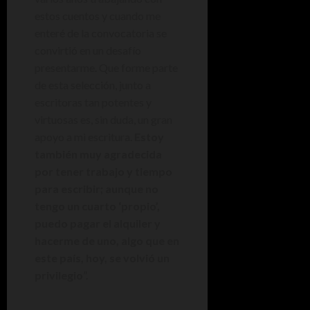
estos cuentos y cuando me
enteré de la convocatoria se
convirtió en un desafío
presentarme. Que forme parte
de esta selección, junto a
escritoras tan potentes y
virtuosas es, sin duda, un gran
apoyo a mi escritura.
Estoy
también muy agradecida
por tener trabajo y tiempo
para escribir; aunque no
tengo un cuarto ‘propio’,
puedo pagar el alquiler y
hacerme de uno, algo que en
este país, hoy, se volvió un
privilegio
”.