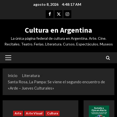
Saltar
agosto 8, 2026
4:48:17 AM
al
Facebook
Twitter
Instagram
contenido
Cultura en Argentina
La única página federal de cultura en Argentina. Arte. Cine.
Recitales. Teatro. Ferias. Literatura. Cursos. Espectáculos. Museos
Menú
principal
Inicio
Literatura
Santa Rosa, La Pampa: Se viene el segundo encuentro de
«Arde – Jueves Culturales»
Arte
Arte Visual
Cultura