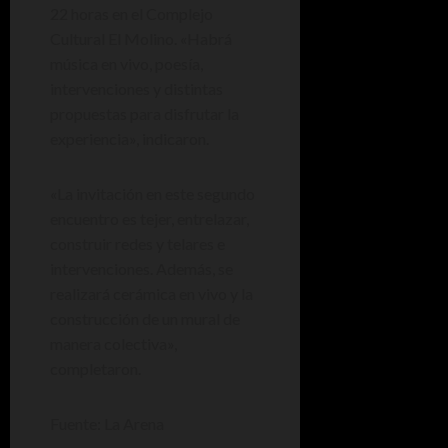
22 horas en el Complejo
Cultural El Molino. «Habrá
música en vivo, poesía,
intervenciones y distintas
propuestas para disfrutar la
experiencia», indicaron.
«La invitación en este segundo
encuentro es tejer, entrelazar,
construir redes y telares e
intervenciones. Además, se
realizará cerámica en vivo y la
construcción de un mural de
manera colectiva»,
completaron.
Fuente: La Arena