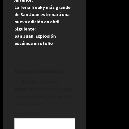
N
La feria freaky más grande
a
de San Juan estrenará una
nueva edición en abril
v
Siguiente:
e
San Juan: Explosión
escénica en otoño
g
a
Deja una respuesta
c
Tu dirección de correo
i
electrónico no será publicada.
Los campos obligatorios están
ó
marcados con
*
n
Comentario
*
d