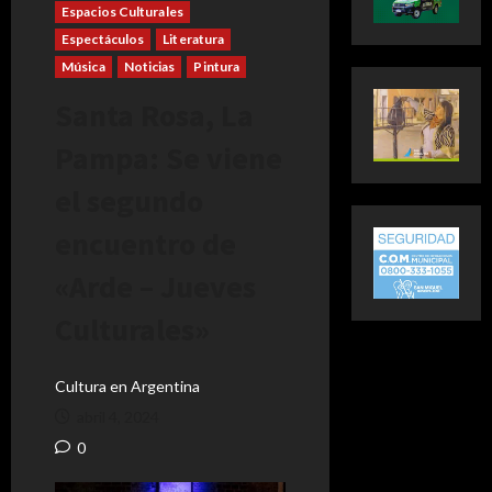
Espacios Culturales
Espectáculos
Literatura
Música
Noticias
Pintura
Santa Rosa, La
Pampa: Se viene
el segundo
encuentro de
«Arde – Jueves
Culturales»
Cultura en Argentina
abril 4, 2024
0