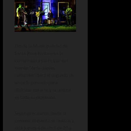
Desde la Municipalidad de
Santa Rosa invitaron a la
comunidad a participar del
evento “Arde-jueves
culturales”. Será el segundo de
un ciclo pensado para
disfrutar del arte y la cultura
en toda su expresión.
Según precisaron desde la
comuna, el evento se realizará
este jueves 4 de abril de 20 a